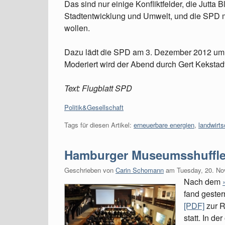
Das sind nur einige Konfliktfelder, die Jutta
Stadtentwicklung und Umwelt, und die SPD m
wollen.
Dazu lädt die SPD am 3. Dezember 2012 um 1
Moderiert wird der Abend durch Gert Kekstad
Text: Flugblatt SPD
Kategorien:
Politik&Gesellschaft
Tags für diesen Artikel:
erneuerbare energien
,
landwirts
Hamburger Museumsshuffle:
Geschrieben von
Carin Schomann
am
Tuesday, 20. N
Nach dem
fand gester
[PDF]
zur R
statt. In de