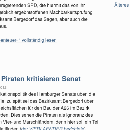
Älteres 
einregierenden SPD, die hiermit das von ihr
geblich ergebnisoffenen Machbarkeitsprüfung
irksamt Bergedorf das Sagen, aber auch die
aus.
enteuer«" vollständig lesen
Piraten kritisieren Senat
2012
ikationspolitik des Hamburger Senats üben die
Viel zu spät sei das Bezirksamt Bergedorf über
eichsflächen für den Bau der A26 im Bezirk
rden. Dies sehen die Piraten als Ignoranz des
Vier- und Marschländern, denn hier soll ein Teil
attfinden (
der VIERLAENDER berichtete
).