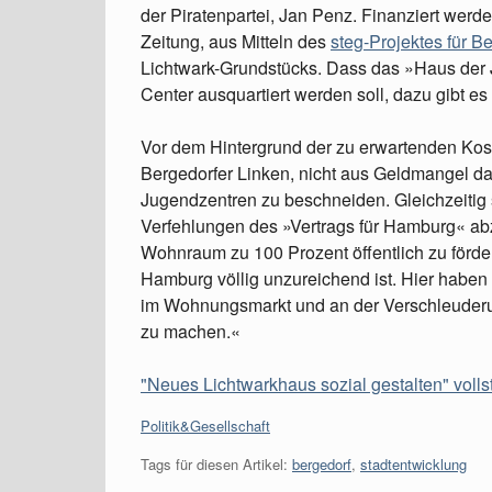
der Piratenpartei, Jan Penz. Finanziert wer
Zeitung, aus Mitteln des
steg-Projektes für B
Lichtwark-Grundstücks. Dass das »Haus der
Center ausquartiert werden soll, dazu gibt 
Vor dem Hintergrund der zu erwartenden Kos
Bergedorfer Linken, nicht aus Geldmangel d
Jugendzentren zu beschneiden. Gleichzeitig 
Verfehlungen des »Vertrags für Hamburg« a
Wohnraum zu 100 Prozent öffentlich zu fördern:
Hamburg völlig unzureichend ist. Hier haben
im Wohnungsmarkt und an der Verschleuderun
zu machen.«
"Neues Lichtwarkhaus sozial gestalten" volls
Kategorien:
Politik&Gesellschaft
Tags für diesen Artikel:
bergedorf
,
stadtentwicklung