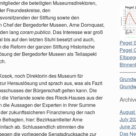
tglieder die beteiligten Museumsdirektoren,
der Freundeskreise, den
svorsitzenden der Stiftung sowie den
en Chef der Bergedorfer Museen, Arne Dornquast,
nden lang
coram publico
. Das Interesse war groß
l bis auf den letzten Stuhl besetzt und auch,
Pegel S
die Reform der ganzen Stiftung Historische
Pegel 
sung der Bergedorfer Museen als Teilaspekt
Elbpege
ch.
Binnen
----------
a Kosok, noch Direktorin des Museum für
Grundw
r zur Herauslösung und sprach aus, was als Fazit
Grundw
sschusses der Bürgerschaft gelten kann. Die
 die Vierlande sowie des Rieck-Hauses aus der
Archiv
en die Aussagen der Experten in ihrer Summe
August
h der zukunftssicheren Finanzierung der nach
July 20
efragten, hier: Bezirksamtleiter Arne
June 2
infach ab. Schlussendlich stimmten die
Das Neu
gegen die vorliegende Senatsdrucksache zur