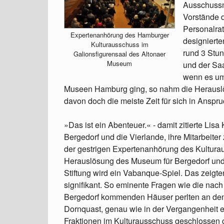
Ausschussmi
Vorstände 
Personalrat
Expertenanhörung des Hamburger
designiert
Kulturausschuss im
rund 3 Stu
Galionsfigurensaal des Altonaer
Museum
und der Saa
wenn es um 
Museen Hamburg ging, so nahm die Herauslö
davon doch die meiste Zeit für sich in Anspru
»Das ist ein Abenteuer.« - damit zitierte Lis
Bergedorf und die Vierlande, ihre Mitarbeite
der gestrigen Expertenanhörung des Kulturau
Herauslösung des Museum für Bergedorf und
Stiftung wird ein Vabanque-Spiel. Das zeigt
signifikant. So eminente Fragen wie die nac
Bergedorf kommenden Häuser perlten an den B
Dornquast, genau wie in der Vergangenheit e
Fraktionen im Kulturausschuss geschlossen 