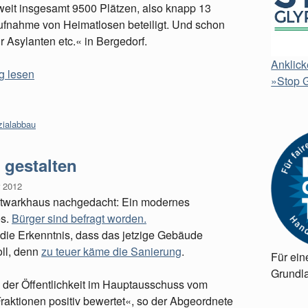
eit insgesamt 9500 Plätzen, also knapp 13
 Aufnahme von Heimatlosen beteiligt. Und schon
 Asylanten etc.« in Bergedorf.
Anklick
ig lesen
»Stop G
zialabbau
 gestalten
 2012
chtwarkhaus nachgedacht: Ein modernes
es.
Bürger sind befragt worden.
die Erkenntnis, dass das jetzige Gebäude
ll, denn
zu teuer käme die Sanierung
.
Für ein
Grundla
der Öffentlichkeit im Hauptausschuss vom
Fraktionen positiv bewertet«, so der Abgeordnete