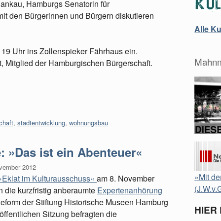
 Blankau, Hamburgs Senatorin für
it den Bürgerinnen und Bürgern diskutieren
Alle K
9 Uhr ins Zollenspieker Fährhaus ein.
Mahnm
t, Mitglied der Hamburgischen Bürgerschaft.
chaft
,
stadtentwicklung
,
wohnungsbau
 »Das ist ein Abenteuer«
ovember 2012
»Mit de
»Eklat im Kulturausschuss«
am 8. November
(J.W.v.
n die kurzfristig anberaumte
Expertenanhörung
eform der Stiftung Historische Museen Hamburg
HIER
r öffentlichen Sitzung befragten die