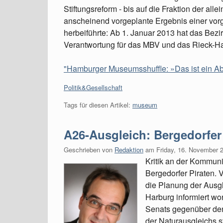
Stiftungsreform - bis auf die Fraktion der all
anscheinend vorgeplante Ergebnis einer vor
herbeiführte: Ab 1. Januar 2013 hat das Bez
Verantwortung für das MBV und das Rieck-H
"Hamburger Museumsshuffle: »Das ist ein Ab
Kategorien:
Politik&Gesellschaft
Tags für diesen Artikel:
museum
A26-Ausgleich: Bergedorfer 
Geschrieben von
Redaktion
am
Friday, 16. November 
Kritik an der Kommun
Bergedorfer Piraten. 
die Planung der Ausgl
Harburg informiert wo
Senats gegenüber den 
der Naturausgleichs st