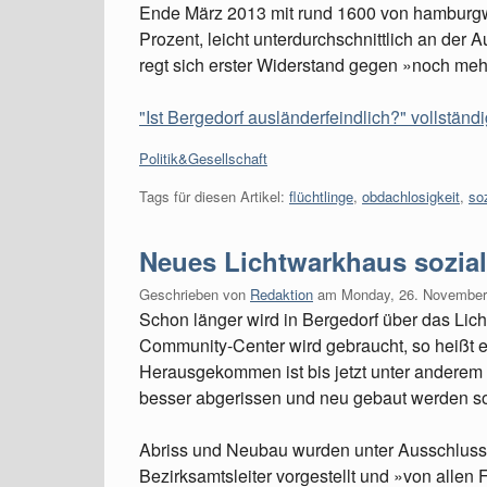
Ende März 2013 mit rund 1600 von hamburgw
Prozent, leicht unterdurchschnittlich an der
regt sich erster Widerstand gegen »noch mehr
"Ist Bergedorf ausländerfeindlich?" vollständ
Kategorien:
Politik&Gesellschaft
Tags für diesen Artikel:
flüchtlinge
,
obdachlosigkeit
,
so
Neues Lichtwarkhaus sozial
Geschrieben von
Redaktion
am
Monday, 26. November
Schon länger wird in Bergedorf über das Li
Community-Center wird gebraucht, so heißt 
Herausgekommen ist bis jetzt unter anderem 
besser abgerissen und neu gebaut werden so
Abriss und Neubau wurden unter Ausschluss 
Bezirksamtsleiter vorgestellt und »von allen 