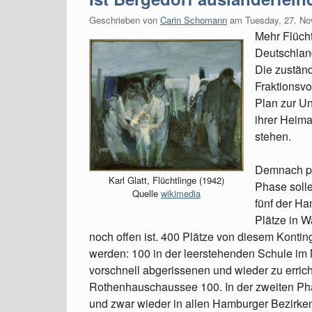
Geschrieben von
Carin Schomann
am
Tuesday, 27. N
Mehr Flücht
Deutschla
Die zustän
Fraktionsvo
Plan zur Un
ihrer Heima
stehen.
Demnach pla
Karl Glatt, Flüchtlinge (1942)
Phase solle
Quelle
wikimedia
fünf der Ha
Plätze in W
noch offen ist. 400 Plätze von diesem Kontin
werden: 100 in der leerstehenden Schule im
vorschnell abgerissenen und wieder zu erric
Rothenhauschaussee 100. In der zweiten Pha
und zwar wieder in allen Hamburger Bezirke