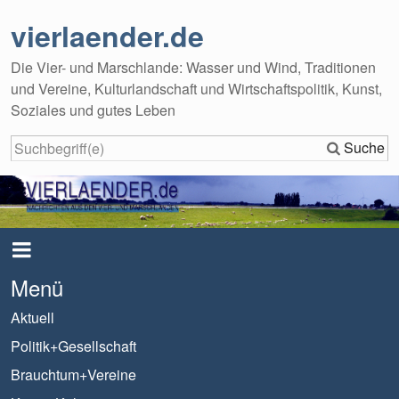
vierlaender.de
Die Vier- und Marschlande: Wasser und Wind, Traditionen
und Vereine, Kulturlandschaft und Wirtschaftspolitik, Kunst,
Soziales und gutes Leben
Suche
Menü
Aktuell
Politik+Gesellschaft
Brauchtum+Vereine