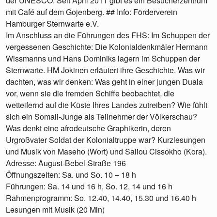
der UNESCO. Seit April 2011 gibt es ein Besucherzentrum
mit Café auf dem Gojenberg. ## Info: Förderverein
Hamburger Sternwarte e.V.
Im Anschluss an die Führungen des FHS: Im Schuppen der
vergessenen Geschichte: Die Kolonialdenkmäler Hermann
Wissmanns und Hans Dominiks lagern im Schuppen der
Sternwarte. HM Jokinen erläutert ihre Geschichte. Was wir
dachten, was wir denken: Was geht in einer jungen Duala
vor, wenn sie die fremden Schiffe beobachtet, die
wetteifernd auf die Küste Ihres Landes zutreiben? Wie fühlt
sich ein Somali-Junge als Teilnehmer der Völkerschau?
Was denkt eine afrodeutsche Graphikerin, deren
Urgroßvater Soldat der Kolonialtruppe war? Kurzlesungen
und Musik von Maseho (Wort) und Saliou Cissokho (Kora).
Adresse: August-Bebel-Straße 196
Öffnungszeiten: Sa. und So. 10 – 18 h
Führungen: Sa. 14 und 16 h, So. 12, 14 und 16 h
Rahmenprogramm: So. 12.40, 14.40, 15.30 und 16.40 h
Lesungen mit Musik (20 Min)