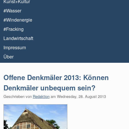
Kunst+Kultur
#Wasser
#Windenergie
#Fracking
Landwirtschaft
Impressum
Über
Offene Denkmäler 2013: Können
Denkmäler unbequem sein?
Geschrieben von
Redaktion
am
Wednesday, 28. August 2013