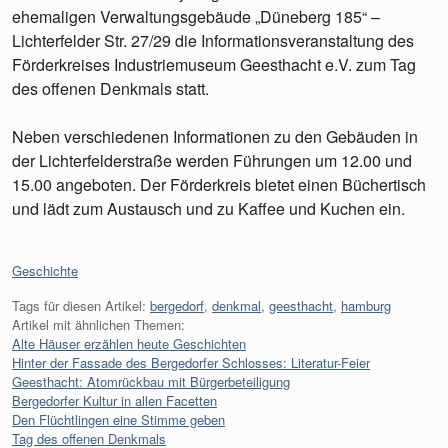
ehemaligen Verwaltungsgebäude „Düneberg 185“ –
Lichterfelder Str. 27/29 die Informationsveranstaltung des
Förderkreises Industriemuseum Geesthacht e.V. zum Tag
des offenen Denkmals statt.
Neben verschiedenen Informationen zu den Gebäuden in
der Lichterfelderstraße werden Führungen um 12.00 und
15.00 angeboten. Der Förderkreis bietet einen Büchertisch
und lädt zum Austausch und zu Kaffee und Kuchen ein.
Kategorien:
Geschichte
Tags für diesen Artikel:
bergedorf
,
denkmal
,
geesthacht
,
hamburg
Artikel mit ähnlichen Themen:
Alte Häuser erzählen heute Geschichten
Hinter der Fassade des Bergedorfer Schlosses: Literatur-Feier
Geesthacht: Atomrückbau mit Bürgerbeteiligung
Bergedorfer Kultur in allen Facetten
Den Flüchtlingen eine Stimme geben
Tag des offenen Denkmals