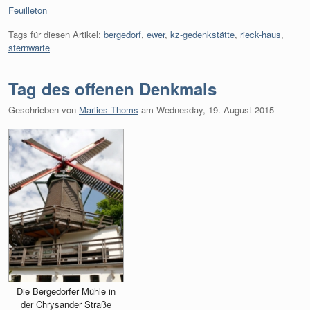
Kategorien:
Feuilleton
Tags für diesen Artikel:
bergedorf
,
ewer
,
kz-gedenkstätte
,
rieck-haus
,
sternwarte
Tag des offenen Denkmals
Geschrieben von
Marlies Thoms
am
Wednesday, 19. August 2015
Die Bergedorfer Mühle in
der Chrysander Straße