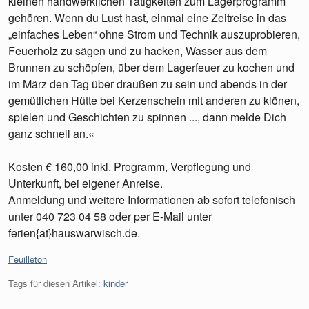
kleinen handwerklichen Tätigkeiten zum Lagerprogramm
gehören. Wenn du Lust hast, einmal eine Zeitreise in das
„einfaches Leben“ ohne Strom und Technik auszuprobieren,
Feuerholz zu sägen und zu hacken, Wasser aus dem
Brunnen zu schöpfen, über dem Lagerfeuer zu kochen und
im März den Tag über draußen zu sein und abends in der
gemütlichen Hütte bei Kerzenschein mit anderen zu klönen,
spielen und Geschichten zu spinnen ..., dann melde Dich
ganz schnell an.«
Kosten € 160,00 inkl. Programm, Verpflegung und
Unterkunft, bei eigener Anreise.
Anmeldung und weitere Informationen ab sofort telefonisch
unter 040 723 04 58 oder per E-Mail unter
ferien{at}hauswarwisch.de.
Kategorien:
Feuilleton
Tags für diesen Artikel:
kinder