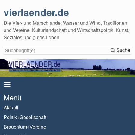
vierlaender.de
Die Vier- und Marschlande: Wasser und Wind, Traditionen
und Vereine, Kulturlandschaft und Wirtschaftspolitik, Kunst,
Soziales und gutes Leben
Suche
Menü
Aktuell
Politik+Gesellschaft
Brauchtum+Vereine