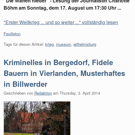
"Die Waffen nieder" - Lesung der Journalistin Charlotte
Böhm am Sonntag, dem 17. August um 17:30 Uhr ...
"Erster Weltkrieg ... und so weiter ..." vollständig lesen
Kategorien:
Feuilleton
Tags für diesen Artikel:
krieg
,
museum
,
wilhelmsburg
Kriminelles in Bergedorf, Fidele
Bauern in Vierlanden, Musterhaftes
in Billwerder
Geschrieben von
Redaktion
am
Thursday, 3. April 2014