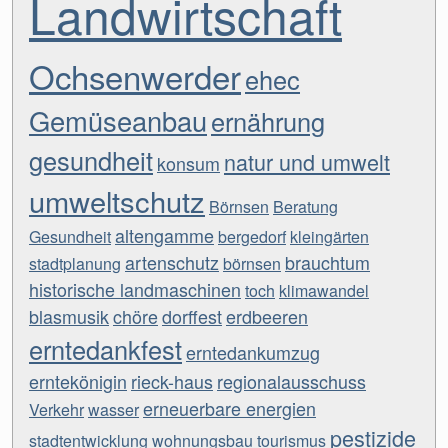
Landwirtschaft
Ochsenwerder
ehec
Gemüseanbau
ernährung
gesundheit
natur und umwelt
konsum
umweltschutz
Börnsen
Beratung
altengamme
Gesundheit
bergedorf
kleingärten
artenschutz
brauchtum
stadtplanung
börnsen
historische landmaschinen
toch
klimawandel
blasmusik
chöre
dorffest
erdbeeren
erntedankfest
erntedankumzug
erntekönigin
rieck-haus
regionalausschuss
erneuerbare energien
Verkehr
wasser
pestizide
stadtentwicklung
wohnungsbau
tourismus