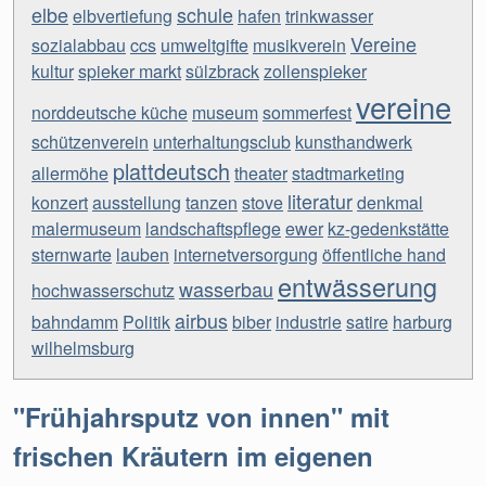
elbe
schule
elbvertiefung
hafen
trinkwasser
Vereine
sozialabbau
ccs
umweltgifte
musikverein
kultur
spieker markt
sülzbrack
zollenspieker
vereine
norddeutsche küche
museum
sommerfest
schützenverein
unterhaltungsclub
kunsthandwerk
plattdeutsch
allermöhe
theater
stadtmarketing
literatur
konzert
ausstellung
tanzen
stove
denkmal
malermuseum
landschaftspflege
ewer
kz-gedenkstätte
sternwarte
lauben
internetversorgung
öffentliche hand
entwässerung
wasserbau
hochwasserschutz
airbus
bahndamm
Politik
biber
industrie
satire
harburg
wilhelmsburg
"Frühjahrsputz von innen" mit
frischen Kräutern im eigenen