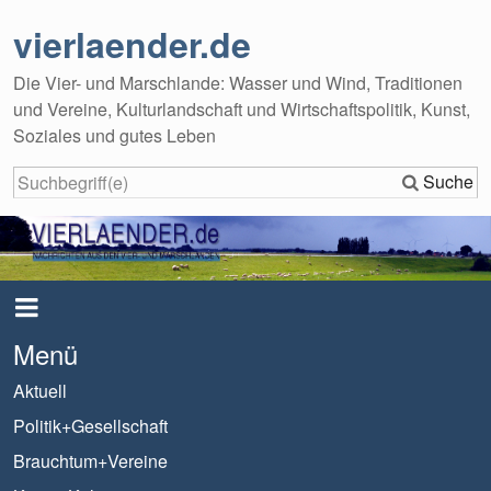
vierlaender.de
Die Vier- und Marschlande: Wasser und Wind, Traditionen
und Vereine, Kulturlandschaft und Wirtschaftspolitik, Kunst,
Soziales und gutes Leben
Suche
Menü
Aktuell
Politik+Gesellschaft
Brauchtum+Vereine