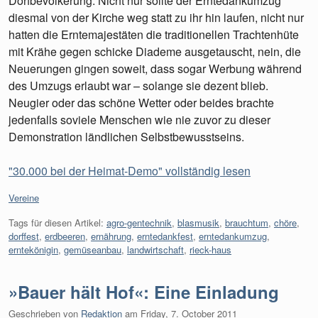
Dorfbevölkerung. Nicht nur sollte der Erntedankumzug
diesmal von der Kirche weg statt zu ihr hin laufen, nicht nur
hatten die Erntemajestäten die traditionellen Trachtenhüte
mit Krähe gegen schicke Diademe ausgetauscht, nein, die
Neuerungen gingen soweit, dass sogar Werbung während
des Umzugs erlaubt war – solange sie dezent blieb.
Neugier oder das schöne Wetter oder beides brachte
jedenfalls soviele Menschen wie nie zuvor zu dieser
Demonstration ländlichen Selbstbewusstseins.
"30.000 bei der Heimat-Demo" vollständig lesen
Kategorien:
Vereine
Tags für diesen Artikel:
agro-gentechnik
,
blasmusik
,
brauchtum
,
chöre
,
dorffest
,
erdbeeren
,
ernährung
,
erntedankfest
,
erntedankumzug
,
erntekönigin
,
gemüseanbau
,
landwirtschaft
,
rieck-haus
»Bauer hält Hof«: Eine Einladung
Geschrieben von
Redaktion
am
Friday, 7. October 2011