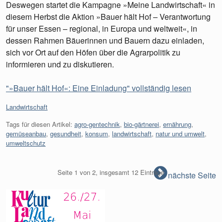
Deswegen startet die Kampagne »Meine Landwirtschaft« in
diesem Herbst die Aktion »Bauer hält Hof – Verantwortung
für unser Essen – regional, in Europa und weltweit«, in
dessen Rahmen Bäuerinnen und Bauern dazu einladen,
sich vor Ort auf den Höfen über die Agrarpolitik zu
informieren und zu diskutieren.
"»Bauer hält Hof«: Eine Einladung" vollständig lesen
Kategorien:
Landwirtschaft
Tags für diesen Artikel:
agro-gentechnik
,
bio-gärtnerei
,
ernährung
,
gemüseanbau
,
gesundheit
,
konsum
,
landwirtschaft
,
natur und umwelt
,
umweltschutz
Seite 1 von 2, insgesamt 12 Einträge
nächste Seite