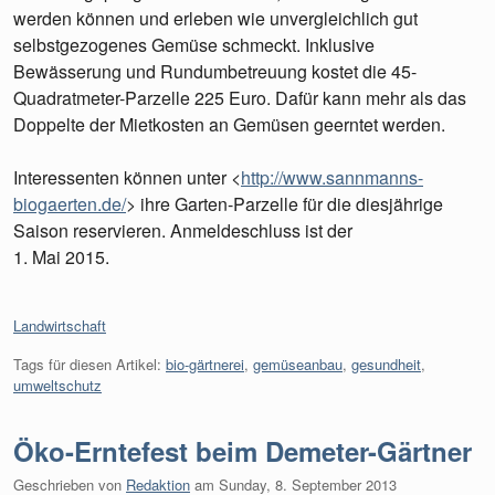
werden können und erleben wie unvergleichlich gut
selbstgezogenes Gemüse schmeckt. Inklusive
Bewässerung und Rundumbetreuung kostet die 45-
Quadratmeter-Parzelle 225 Euro. Dafür kann mehr als das
Doppelte der Mietkosten an Gemüsen geerntet werden.
Interessenten können unter <
http://www.sannmanns-
biogaerten.de/
> ihre Garten-Parzelle für die diesjährige
Saison reservieren. Anmeldeschluss ist der
1. Mai 2015.
Kategorien:
Landwirtschaft
Tags für diesen Artikel:
bio-gärtnerei
,
gemüseanbau
,
gesundheit
,
umweltschutz
Öko-Erntefest beim Demeter-Gärtner
Geschrieben von
Redaktion
am
Sunday, 8. September 2013