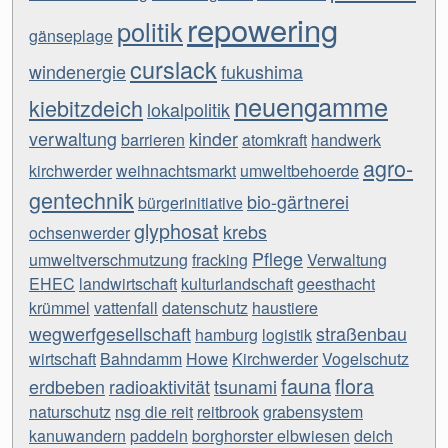
repowering
politik
gänseplage
curslack
windenergie
fukushima
neuengamme
kiebitzdeich
lokalpolitik
verwaltung
kinder
barrieren
atomkraft
handwerk
agro-
kirchwerder
weihnachtsmarkt
umweltbehoerde
gentechnik
bio-gärtnerei
bürgerinitiative
glyphosat
krebs
ochsenwerder
Pflege
umweltverschmutzung
fracking
Verwaltung
EHEC
landwirtschaft
kulturlandschaft
geesthacht
krümmel
vattenfall
datenschutz
haustiere
wegwerfgesellschaft
straßenbau
hamburg
logistik
wirtschaft
Bahndamm
Howe
Kirchwerder
Vogelschutz
fauna
flora
erdbeben
radioaktivität
tsunami
naturschutz
nsg die reit
reitbrook
grabensystem
kanuwandern
paddeln
borghorster elbwiesen
deich