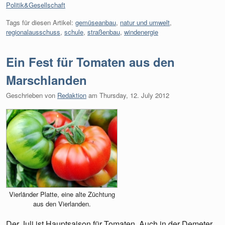
Kategorien:
Politik&Gesellschaft
Tags für diesen Artikel:
gemüseanbau
,
natur und umwelt
,
regionalausschuss
,
schule
,
straßenbau
,
windenergie
Ein Fest für Tomaten aus den
Marschlanden
Geschrieben von
Redaktion
am
Thursday, 12. July 2012
Vierländer Platte, eine alte Züchtung
aus den Vierlanden.
Der Juli ist Hauptsaison für Tomaten. Auch in der Demeter