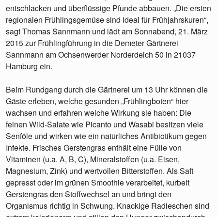
entschlacken und überflüssige Pfunde abbauen. „Die ersten
regionalen Frühlingsgemüse sind ideal für Frühjahrskuren“,
sagt Thomas Sannmann und lädt am Sonnabend, 21. März
2015 zur Frühlingführung in die Demeter Gärtnerei
Sannmann am Ochsenwerder Norderdeich 50 in 21037
Hamburg ein.
Beim Rundgang durch die Gärtnerei um 13 Uhr können die
Gäste erleben, welche gesunden „Frühlingboten“ hier
wachsen und erfahren welche Wirkung sie haben: Die
feinen Wild-Salate wie Picanto und Wasabi besitzen viele
Senföle und wirken wie ein natürliches Antibiotikum gegen
Infekte. Frisches Gerstengras enthält eine Fülle von
Vitaminen (u.a. A, B, C), Mineralstoffen (u.a. Eisen,
Magnesium, Zink) und wertvollen Bitterstoffen. Als Saft
gepresst oder im grünen Smoothie verarbeitet, kurbelt
Gerstengras den Stoffwechsel an und bringt den
Organismus richtig in Schwung. Knackige Radieschen sind