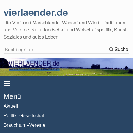
vierlaender.de
Die Vier- und Marschlande: Wasser und Wind, Traditionen
und Vereine, Kulturlandschaft und Wirtschaftspolitik, Kunst,
Soziales und gutes Leben
Suche
Menü
Aktuell
Politik+Gesellschaft
Brauchtum+Vereine