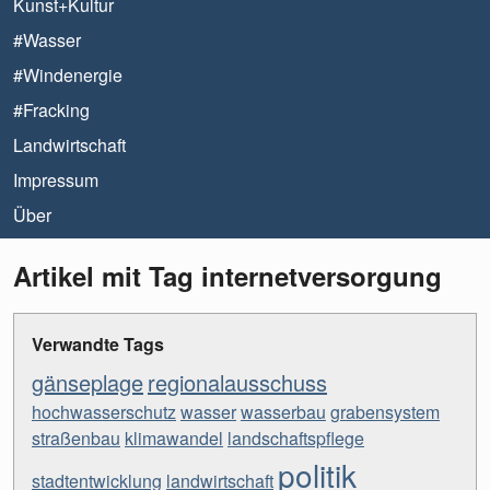
Kunst+Kultur
#Wasser
#Windenergie
#Fracking
Landwirtschaft
Impressum
Über
Artikel mit Tag internetversorgung
Verwandte Tags
gänseplage
regionalausschuss
hochwasserschutz
wasser
wasserbau
grabensystem
straßenbau
klimawandel
landschaftspflege
politik
stadtentwicklung
landwirtschaft