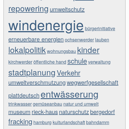
repowering
umweltschutz
windenergie
bürgerinitiative
erneuerbare energien
ochsenwerder
lauben
lokalpolitik
kinder
wohnungsbau
schule
kirchwerder
öffentliche hand
verwaltung
stadtplanung
Verkehr
umweltverschmutzung
wegwerfgesellschaft
entwässerung
plattdeutsch
trinkwasser
gemüseanbau
natur und umwelt
museum
rieck-haus
naturschutz
bergedorf
fracking
hamburg
kulturlandschaft
bahndamm