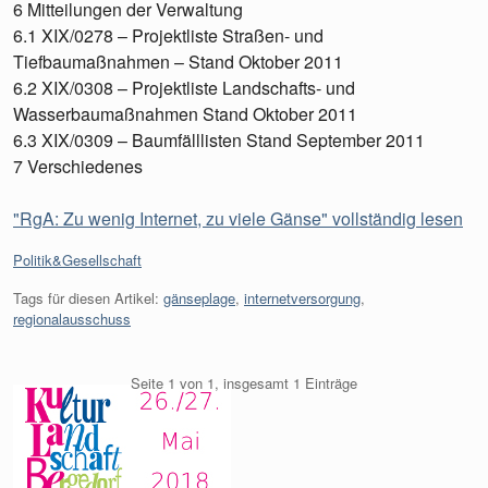
6 Mitteilungen der Verwaltung
6.1 XIX/0278 – Projektliste Straßen- und
Tiefbaumaßnahmen – Stand Oktober 2011
6.2 XIX/0308 – Projektliste Landschafts- und
Wasserbaumaßnahmen Stand Oktober 2011
6.3 XIX/0309 – Baumfälllisten Stand September 2011
7 Verschiedenes
"RgA: Zu wenig Internet, zu viele Gänse" vollständig lesen
Kategorien:
Politik&Gesellschaft
Tags für diesen Artikel:
gänseplage
,
internetversorgung
,
regionalausschuss
Seite 1 von 1, insgesamt 1 Einträge