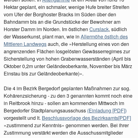
Hektar geplant, ein schmaler, wenige Hufe breiter Streifen
vom Ufer der Borghoster Bracks im Süden über den
Bahndamm bis an die Grundstücke der Bewohner am
Horster Damm im Norden. Im östlichen
Curslack
, südlich
der Wasserkunst, plant man, wie in
Allermöhe östlich des
Mittleren Landwegs
auch, die »Herstellung eines von den
angrenzenden Flächen losgelösten Gewässerregimes zur
Sicherstellung von hohen Grabenwasserständen (April bis
Oktober 0,2m unter Geländeoberkante, November bis März
Einstau bis zur Geländeoberkante)«.
Die 4 im Bezirk Bergedorf geplanten Maßnahmen zur sog.
Kohärenzsicherung - zu den 3 genannten kommt noch eine
in Reitbrook hinzu - sollen am kommenden Mittwoch im
Bergedorfer Stadtplanungsausschuss
(Einladung [PDF])
vorgestellt und lt.
Beschlussvorlage des Bezirksamts[PDF]
»zustimmend zur Kenntnis« genommen werden. Bei ihrer
Zustimmung verstärkt werden die Ausschussmitglieder