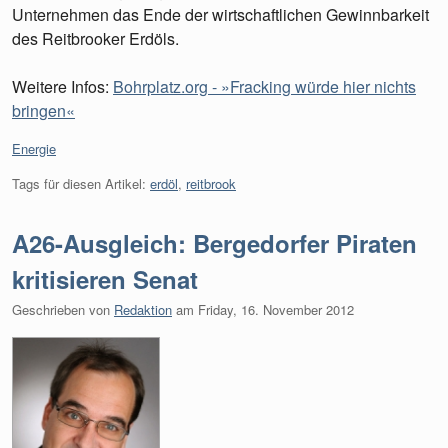
Unternehmen das Ende der wirtschaftlichen Gewinnbarkeit
des Reitbrooker Erdöls.
Weitere Infos:
Bohrplatz.org - »Fracking würde hier nichts
bringen«
Kategorien:
Energie
Tags für diesen Artikel:
erdöl
,
reitbrook
A26-Ausgleich: Bergedorfer Piraten
kritisieren Senat
Geschrieben von
Redaktion
am
Friday, 16. November 2012