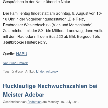
Gesprächen in der Natur über die Natur.
Der Familientag findet statt am Sonntag, 5. August von 10-
16 Uhr in der Vogelberingungsstation „Die Reit“,
Reitbrooker Westerdeich 68 (Vier- und Marschlande).
Zu erreichen mit der S21 bis Mittlerer Landweg, dann weiter
mit dem Rad oder mit dem Bus 222 ab Bhf. Bergedorf bis
„Reitbrooker Hinterdeich“.
Quelle:
NABU
Kategorien:
Natur und Umwelt
Tags für diesen Artikel:
kinder
,
reitbrook
Rückläufige Nachwuchszahlen bei
Meister Adebar
Geschrieben von
Redaktion
am
Monday, 16. July 2012