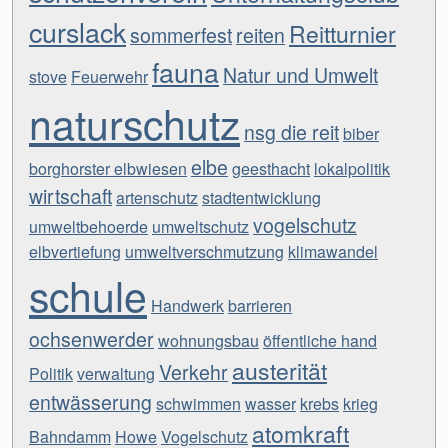
curslack
Reitturnier
sommerfest
reiten
fauna
Natur und Umwelt
stove
Feuerwehr
naturschutz
nsg die reit
biber
elbe
borghorster elbwiesen
geesthacht
lokalpolitik
wirtschaft
artenschutz
stadtentwicklung
vogelschutz
umweltbehoerde
umweltschutz
elbvertiefung
umweltverschmutzung
klimawandel
schule
Handwerk
barrieren
ochsenwerder
wohnungsbau
öffentliche hand
austerität
Verkehr
Politik
verwaltung
entwässerung
schwimmen
wasser
krebs
krieg
atomkraft
Bahndamm
Howe
Vogelschutz