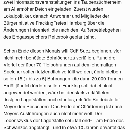
zwei Informationsveranstaltungen ins Taubenzüchterheim
am Allermöher Deich eingeladen. Zuerst wurden
Lokalpolitiker, danach Anwohner und Mitglieder der
Bürgerinitiative FrackingFreies Hamburg über die
Änderungen informiert, die nach dem Außerbetriebgehen
des Erdgasspeichers Reitbrook geplant sind.
Schon Ende diesen Monats will GdF Suez beginnen, vier
nicht mehr benötigte Bohrlöcher zu verfüllen. Rund drei
Viertel der über 70 Tiefbohrungen auf dem ehemaligen
Speicher sollen letztendlich verfüllt werden, übrig bleiben
sollen 15 (+ bis zu 5) Bohrungen, die dann 20.000 Tonnen
Erdöl jährlich fördern sollen. Fracking soll dabei nicht
angewendet werden, wäre bei der stark zerklüfteten,
rissigen Lagerstätten auch sinnlos, erklärte Betriebsleiter
Meyer den Besuchern. Das Ende der Ölförderung ist nach
Meyers Ausführungen auch nicht mehr weit: Der
Lebenszyklus der Lagerstätte sei »tail end« - am Ende des
Schwanzes angelangt - und in etwa 10 Jahren erwartet das