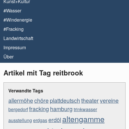
Kunst+Kultur
#Wasser
#Windenergie
#Fracking
Landwirtschaft
Impressum
Über
Artikel mit Tag reitbrook
Verwandte Tags
allermöhe
chöre
plattdeutsch
theater
vereine
fracking
hamburg
bergedorf
trinkwasser
altengamme
erdöl
ausstellung
erdgas