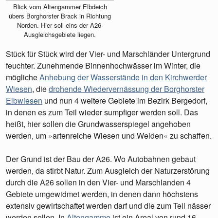
Blick vom Altengammer Elbdeich
übers Borghorster Brack in Richtung
Norden. Hier soll eins der A26-
Ausgleichsgebiete liegen.
Stück für Stück wird der Vier- und Marschländer Untergrund
feuchter. Zunehmende Binnenhochwässer im Winter, die
mögliche
Anhebung der Wasserstände in den Kirchwerder
Wiesen
, die
drohende Wiedervernässung der Borghorster
Elbwiesen
und nun 4 weitere Gebiete im Bezirk Bergedorf,
in denen es zum Teil wieder sumpfiger werden soll. Das
heißt, hier sollen die Grundwasserspiegel angehoben
werden, um »artenreiche Wiesen und Weiden« zu schaffen.
Der Grund ist der Bau der A26. Wo Autobahnen gebaut
werden, da stirbt Natur. Zum Ausgleich der Naturzerstörung
durch die A26 sollen in den Vier- und Marschlanden 4
Gebiete umgewidmet werden, in denen dann höchstens
extensiv gewirtschaftet werden darf und die zum Teil nässer
werden sollen. In
Altengamme
ist ein Areal von rund 16