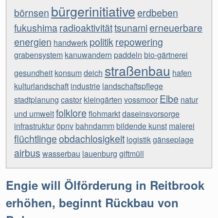
bürgerinitiative
börnsen
erdbeben
fukushima
radioaktivität
tsunami
erneuerbare
energien
politik
repowering
handwerk
grabensystem
kanuwandern
paddeln
bio-gärtnerei
straßenbau
gesundheit
konsum
deich
hafen
kulturlandschaft
industrie
landschaftspflege
Elbe
stadtplanung
castor
kleingärten
vossmoor
natur
folklore
und umwelt
flohmarkt
daseinsvorsorge
infrastruktur
öpnv
bahndamm
bildende kunst
malerei
flüchtlinge
obdachlosigkeit
logistik
gänseplage
airbus
wasserbau
lauenburg
giftmüll
Engie will Ölförderung in Reitbrook
erhöhen, beginnt Rückbau von