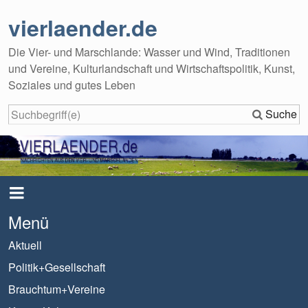
vierlaender.de
Die Vier- und Marschlande: Wasser und Wind, Traditionen
und Vereine, Kulturlandschaft und Wirtschaftspolitik, Kunst,
Soziales und gutes Leben
Suche
Menü
Aktuell
Politik+Gesellschaft
Brauchtum+Vereine