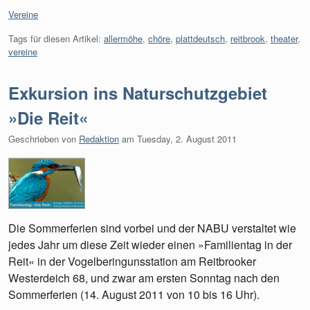
Kategorien:
Vereine
Tags für diesen Artikel:
allermöhe
,
chöre
,
plattdeutsch
,
reitbrook
,
theater
,
vereine
Exkursion ins Naturschutzgebiet
»Die Reit«
Geschrieben von
Redaktion
am
Tuesday, 2. August 2011
Die Sommerferien sind vorbei und der NABU verstaltet wie
jedes Jahr um diese Zeit wieder einen »Familientag in der
Reit« in der Vogelberingunsstation am Reitbrooker
Westerdeich 68, und zwar am ersten Sonntag nach den
Sommerferien (14. August 2011 von 10 bis 16 Uhr).