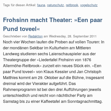
Tags für diesen Artikel:
fauna
,
naturschutz
,
reitbrook
,
vogelschutz
Frohsinn macht Theater: »Een paar
Pund toveel«
Geschrieben von
Redaktion
am
Wednesday, 28. September 2011
Noch vier Wochen laufen die Proben auf vollen Touren: In
der mondänen Sektbar im Kulturheim am Mittleren
Landweg studieren sechs Laienschauspieler aus der
Theatergruppe der »Liedertafel Frohsinn von 1876
Allermöhe-Reitbrook« zurzeit ein neues Stück ein. »Een
paar Pund toveel« von Klaus Kessler und Jan Christoph
Matthies kommt am 29. Oktober auf die Bühne, insgesamt
dreimal wird der Vierakter aufgeführt. Das
Rahmenprogramm ist bei den drei Aufführungen jeweils
unterschiedlich und reicht von nächtlicher Party am
Samstag bis zu einer Kaffeetafel am Sonntagnachmittag.