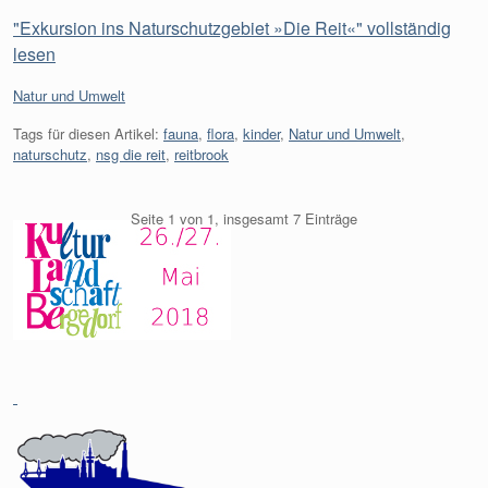
"Exkursion ins Naturschutzgebiet »Die Reit«" vollständig
lesen
Kategorien:
Natur und Umwelt
Tags für diesen Artikel:
fauna
,
flora
,
kinder
,
Natur und Umwelt
,
naturschutz
,
nsg die reit
,
reitbrook
Seite 1 von 1, insgesamt 7 Einträge