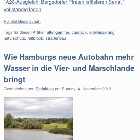
"A26-Ausgleich: Bergedorfer Piraten kritisieren Senat "
vollständig lesen
Kategorien:
Politik&Gesellschaft
Tags für diesen Artikel:
altengamme
,
curslack
,
entwässerung
,
naturschutz
,
reitbrook
,
straßenbau
Wie Hamburgs neue Autobahn mehr
Wasser in die Vier- und Marschlande
bringt
Geschrieben von
Redaktion
am
Sunday, 4. November 2012