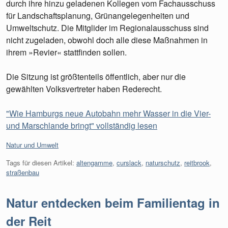
durch ihre hinzu geladenen Kollegen vom Fachausschuss
für Landschaftsplanung, Grünangelegenheiten und
Umweltschutz. Die Mitglider im Regionalausschuss sind
nicht zugeladen, obwohl doch alle diese Maßnahmen in
ihrem »Revier« stattfinden sollen.
Die Sitzung ist größtenteils öffentlich, aber nur die
gewählten Volksvertreter haben Rederecht.
"Wie Hamburgs neue Autobahn mehr Wasser in die Vier-
und Marschlande bringt" vollständig lesen
Kategorien:
Natur und Umwelt
Tags für diesen Artikel:
altengamme
,
curslack
,
naturschutz
,
reitbrook
,
straßenbau
Natur entdecken beim Familientag in
der Reit