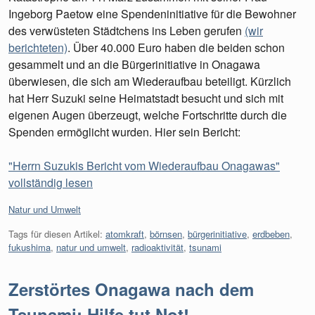
Ingeborg Paetow eine Spendeninitiative für die Bewohner
des verwüsteten Städtchens ins Leben gerufen
(wir
berichteten)
. Über 40.000 Euro haben die beiden schon
gesammelt und an die Bürgerinitiative in Onagawa
überwiesen, die sich am Wiederaufbau beteiligt. Kürzlich
hat Herr Suzuki seine Heimatstadt besucht und sich mit
eigenen Augen überzeugt, welche Fortschritte durch die
Spenden ermöglicht wurden. Hier sein Bericht:
"Herrn Suzukis Bericht vom Wiederaufbau Onagawas"
vollständig lesen
Kategorien:
Natur und Umwelt
Tags für diesen Artikel:
atomkraft
,
börnsen
,
bürgerinitiative
,
erdbeben
,
fukushima
,
natur und umwelt
,
radioaktivität
,
tsunami
Zerstörtes Onagawa nach dem
Tsunami: Hilfe tut Not!