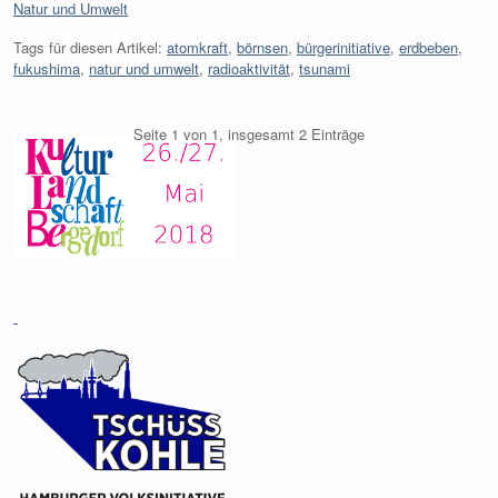
Kategorien:
Natur und Umwelt
Tags für diesen Artikel:
atomkraft
,
börnsen
,
bürgerinitiative
,
erdbeben
,
fukushima
,
natur und umwelt
,
radioaktivität
,
tsunami
Seite 1 von 1, insgesamt 2 Einträge