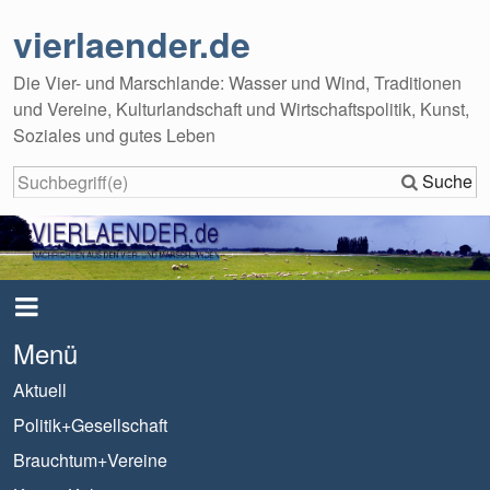
vierlaender.de
Die Vier- und Marschlande: Wasser und Wind, Traditionen
und Vereine, Kulturlandschaft und Wirtschaftspolitik, Kunst,
Soziales und gutes Leben
Suche
Menü
Aktuell
Politik+Gesellschaft
Brauchtum+Vereine