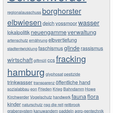
borghorster
regionalausschuss
elbwiesen
wasser
deich
vossmoor
neuengamme
verwaltung
lokalpolitik
elbvertiefung
artenschutz
ernährung
glinde
faschismus
rassismus
stadtentwicklung
fracking
wirtschaft
ccs
giftmüll
hamburg
glyphosat
pestizide
trinkwasser
öffentliche hand
transparenz
sozialabbau
eon
Frieden
Krieg
Bahndamm
Howe
fauna
flora
Kirchwerder
Vogelschutz
handwerk
kinder
naturschutz
nsg die reit
reitbrook
grabensystem
kanuwandern
paddeln
agro-gentechnik