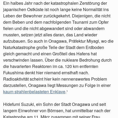
Ein halbes Jahr nach der katastrophalen Zerstörung der
japanischen Ostküste ist noch lange keine Normalität ins
Leben der Bewohner zurückgekehrt. Diejenigen, die nicht
dem Beben und dem nachfolgenden Tsunami zum Opfer
fielen und die nicht abgewandert sind oder abwandern
mussten, setzen jetzt alles daran, das Land wieder
aufzubauen. So auch in Onagawa, Präfektur Miyagi, wo die
Naturkatastrophe große Teile der Stadt dem Erdboden
gleich gemacht und einen Großteil des Hafens hat
verschwinden lassen. Über die nukleare Bedrohung durch
die havarierten Reaktoren im ca. 120 km entfernten
Fukushima denkt hier niemand ernsthaft nach.
Radioaktivität scheint hier kein nennenswertes Problem
darzustellen, Onagawa liegt Messungen zu Folge in einer
kaum strahlenbelasteten Enklave
.¹
Hidefumi Suzuki, ein Sohn der Stadt Onagawa und seit
langem Einwohner von Börnsen, hat unmittelbar nach der
Katastrophe am 11. März zusammen mit seiner Frau