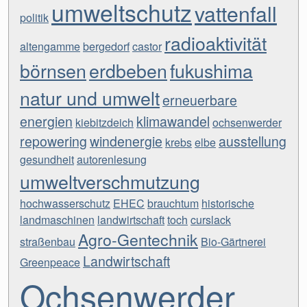
umweltschutz
vattenfall
politik
radioaktivität
altengamme
bergedorf
castor
börnsen
erdbeben
fukushima
natur und umwelt
erneuerbare
energien
klimawandel
kiebitzdeich
ochsenwerder
repowering
windenergie
ausstellung
krebs
elbe
gesundheit
autorenlesung
umweltverschmutzung
hochwasserschutz
EHEC
brauchtum
historische
landmaschinen
landwirtschaft
toch
curslack
Agro-Gentechnik
straßenbau
Bio-Gärtnerei
Landwirtschaft
Greenpeace
Ochsenwerder