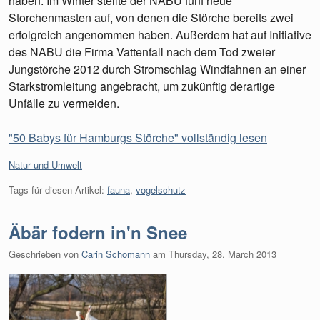
haben. Im Winter stellte der NABU fünf neue
Storchenmasten auf, von denen die Störche bereits zwei
erfolgreich angenommen haben. Außerdem hat auf Initiative
des NABU die Firma Vattenfall nach dem Tod zweier
Jungstörche 2012 durch Stromschlag Windfahnen an einer
Starkstromleitung angebracht, um zukünftig derartige
Unfälle zu vermeiden.
"50 Babys für Hamburgs Störche" vollständig lesen
Kategorien:
Natur und Umwelt
Tags für diesen Artikel:
fauna
,
vogelschutz
Äbär fodern in'n Snee
Geschrieben von
Carin Schomann
am
Thursday, 28. March 2013