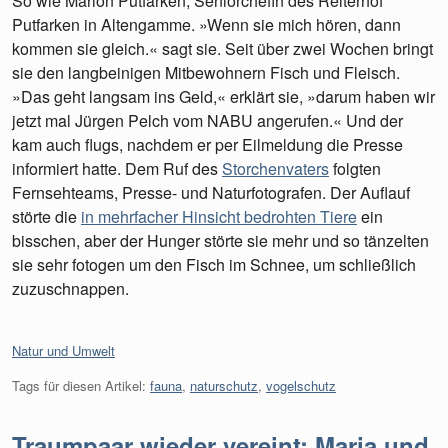
So wie Marion Putfarken, Seniorchefin des Reiterhof
Putfarken in Altengamme. »Wenn sie mich hören, dann
kommen sie gleich.« sagt sie. Seit über zwei Wochen bringt
sie den langbeinigen Mitbewohnern Fisch und Fleisch.
»Das geht langsam ins Geld,« erklärt sie, »darum haben wir
jetzt mal Jürgen Pelch vom NABU angerufen.« Und der
kam auch flugs, nachdem er per Eilmeldung die Presse
informiert hatte. Dem Ruf des
Storchenvaters
folgten
Fernsehteams, Presse- und Naturfotografen. Der Auflauf
störte die
in mehrfacher Hinsicht bedrohten Tiere
ein
bisschen, aber der Hunger störte sie mehr und so tänzelten
sie sehr fotogen um den Fisch im Schnee, um schließlich
zuzuschnappen.
Kategorien:
Natur und Umwelt
Tags für diesen Artikel:
fauna
,
naturschutz
,
vogelschutz
Traumpaar wieder vereint: Maria und