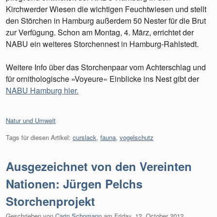
Kirchwerder Wiesen die wichtigen Feuchtwiesen und stellt
den Störchen in Hamburg außerdem 50 Nester für die Brut
zur Verfügung. Schon am Montag, 4. März, errichtet der
NABU ein weiteres Storchennest in Hamburg-Rahlstedt.
Weitere Info über das Storchenpaar vom Achterschlag und
für ornithologische »Voyeure« Einblicke ins Nest gibt der
NABU Hamburg hier.
Kategorien:
Natur und Umwelt
Tags für diesen Artikel:
curslack
,
fauna
,
vogelschutz
Ausgezeichnet von den Vereinten
Nationen: Jürgen Pelchs
Storchenprojekt
Geschrieben von
Carin Schomann
am
Friday, 12. October 2012