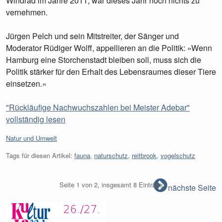
Windrad im Jahre 2011, war dieses Jahr noch nichts zu
vernehmen.
Jürgen Pelch und sein Mitstreiter, der Sänger und
Moderator Rüdiger Wolff, appellieren an die Politik: »Wenn
Hamburg eine Storchenstadt bleiben soll, muss sich die
Politik stärker für den Erhalt des Lebensraumes dieser Tiere
einsetzen.«
"Rückläufige Nachwuchszahlen bei Meister Adebar"
vollständig lesen
Kategorien:
Natur und Umwelt
Tags für diesen Artikel:
fauna
,
naturschutz
,
reitbrook
,
vogelschutz
Seite 1 von 2, insgesamt 8 Einträge
nächste Seite