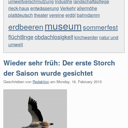
umweltverschmutzung
industrie
landschaftspflege
rieck-haus
entwässerung
Verkehr
allermöhe
plattdeutsch
theater
vereine
erdöl
bahndamm
museum
erdbeeren
sommerfest
flüchtlinge
obdachlosigkeit
kirchwerder
natur und
umwelt
Wieder sehr früh: Der erste Storch
der Saison wurde gesichtet
Geschrieben von
Redaktion
am
Monday, 16. February 2015