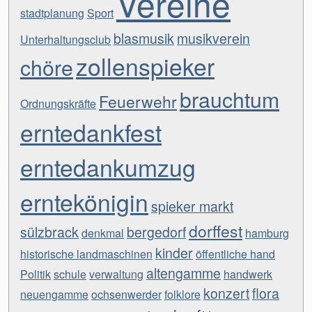
Vereine
stadtplanung
Sport
blasmusik
musikverein
Unterhaltungsclub
zollenspieker
chöre
brauchtum
Feuerwehr
Ordnungskräfte
erntedankfest
erntedankumzug
erntekönigin
spieker markt
dorffest
sülzbrack
bergedorf
denkmal
hamburg
kinder
historische landmaschinen
öffentliche hand
altengamme
Politik
schule
verwaltung
handwerk
konzert
flora
neuengamme
ochsenwerder
folklore