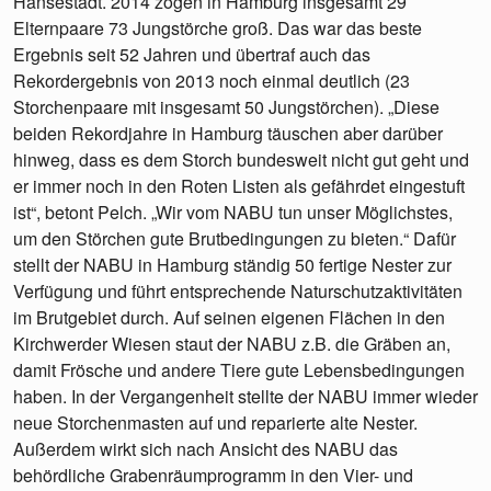
Hansestadt. 2014 zogen in Hamburg insgesamt 29
Elternpaare 73 Jungstörche groß. Das war das beste
Ergebnis seit 52 Jahren und übertraf auch das
Rekordergebnis von 2013 noch einmal deutlich (23
Storchenpaare mit insgesamt 50 Jungstörchen). „Diese
beiden Rekordjahre in Hamburg täuschen aber darüber
hinweg, dass es dem Storch bundesweit nicht gut geht und
er immer noch in den Roten Listen als gefährdet eingestuft
ist“, betont Pelch. „Wir vom NABU tun unser Möglichstes,
um den Störchen gute Brutbedingungen zu bieten.“ Dafür
stellt der NABU in Hamburg ständig 50 fertige Nester zur
Verfügung und führt entsprechende Naturschutzaktivitäten
im Brutgebiet durch. Auf seinen eigenen Flächen in den
Kirchwerder Wiesen staut der NABU z.B. die Gräben an,
damit Frösche und andere Tiere gute Lebensbedingungen
haben. In der Vergangenheit stellte der NABU immer wieder
neue Storchenmasten auf und reparierte alte Nester.
Außerdem wirkt sich nach Ansicht des NABU das
behördliche Grabenräumprogramm in den Vier- und