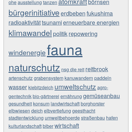
atomkraft
börnsen
ohe
ausstellung
tanzen
bürgerinitiative
erdbeben
fukushima
radioaktivität
tsunami
erneuerbare energien
klimawandel
politik
repowering
fauna
windenergie
naturschutz
reitbrook
nsg die reit
artenschutz
grabensystem
kanuwandern
paddeln
umweltschutz
wasser
kiebitzdeich
agro-
gemüseanbau
gentechnik
bio-gärtnerei
ernährung
gesundheit
konsum
landwirtschaft
borghorster
elbwiesen
deich
elbvertiefung
geesthacht
stadtentwicklung
umweltbehoerde
straßenbau
hafen
wirtschaft
kulturlandschaft
biber