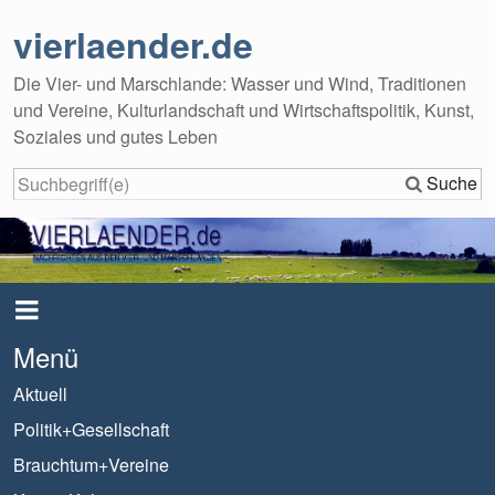
vierlaender.de
Die Vier- und Marschlande: Wasser und Wind, Traditionen
und Vereine, Kulturlandschaft und Wirtschaftspolitik, Kunst,
Soziales und gutes Leben
Suche
Menü
Aktuell
Politik+Gesellschaft
Brauchtum+Vereine