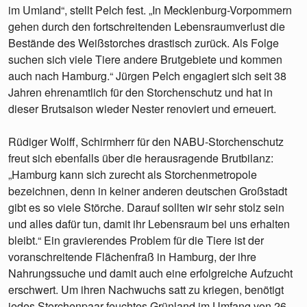
im Umland“, stellt Pelch fest. „In Mecklenburg-Vorpommern
gehen durch den fortschreitenden Lebensraumverlust die
Bestände des Weißstorches drastisch zurück. Als Folge
suchen sich viele Tiere andere Brutgebiete und kommen
auch nach Hamburg.“ Jürgen Pelch engagiert sich seit 38
Jahren ehrenamtlich für den Storchenschutz und hat in
dieser Brutsaison wieder Nester renoviert und erneuert.
Rüdiger Wolff, Schirmherr für den NABU-Storchenschutz
freut sich ebenfalls über die herausragende Brutbilanz:
„Hamburg kann sich zurecht als Storchenmetropole
bezeichnen, denn in keiner anderen deutschen Großstadt
gibt es so viele Störche. Darauf sollten wir sehr stolz sein
und alles dafür tun, damit ihr Lebensraum bei uns erhalten
bleibt.“ Ein gravierendes Problem für die Tiere ist der
voranschreitende Flächenfraß in Hamburg, der ihre
Nahrungssuche und damit auch eine erfolgreiche Aufzucht
erschwert. Um ihren Nachwuchs satt zu kriegen, benötigt
jedes Storchenpaar feuchtes Grünland im Umfang von 26