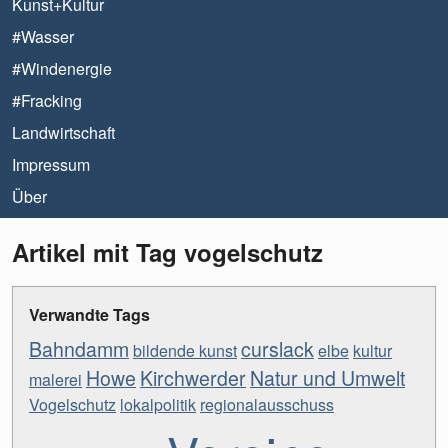
Kunst+Kultur
#Wasser
#Windenergie
#Fracking
Landwirtschaft
Impressum
Über
Artikel mit Tag vogelschutz
Verwandte Tags
Bahndamm
curslack
bildende kunst
elbe
kultur
Howe
Kirchwerder
Natur und Umwelt
malerei
Vogelschutz
lokalpolitik
regionalausschuss