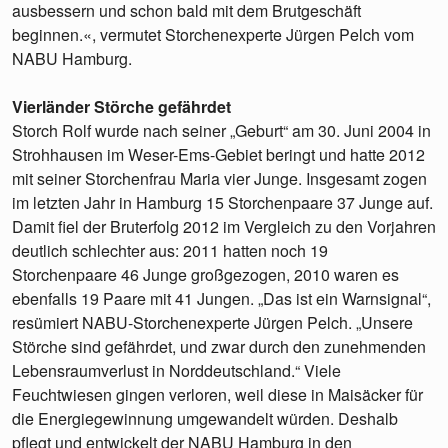
ausbessern und schon bald mit dem Brutgeschäft
beginnen.«, vermutet Storchenexperte Jürgen Pelch vom
NABU Hamburg.
Vierländer Störche gefährdet
Storch Rolf wurde nach seiner „Geburt“ am 30. Juni 2004 in
Strohhausen im Weser-Ems-Gebiet beringt und hatte 2012
mit seiner Storchenfrau Maria vier Junge. Insgesamt zogen
im letzten Jahr in Hamburg 15 Storchenpaare 37 Junge auf.
Damit fiel der Bruterfolg 2012 im Vergleich zu den Vorjahren
deutlich schlechter aus: 2011 hatten noch 19
Storchenpaare 46 Junge großgezogen, 2010 waren es
ebenfalls 19 Paare mit 41 Jungen. „Das ist ein Warnsignal“,
resümiert NABU-Storchenexperte Jürgen Pelch. „Unsere
Störche sind gefährdet, und zwar durch den zunehmenden
Lebensraumverlust in Norddeutschland.“ Viele
Feuchtwiesen gingen verloren, weil diese in Maisäcker für
die Energiegewinnung umgewandelt würden. Deshalb
pflegt und entwickelt der NABU Hamburg in den