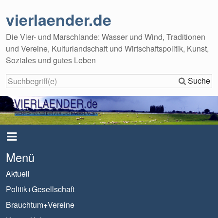
vierlaender.de
Die Vier- und Marschlande: Wasser und Wind, Traditionen
und Vereine, Kulturlandschaft und Wirtschaftspolitik, Kunst,
Soziales und gutes Leben
Suche
Menü
Aktuell
Politik+Gesellschaft
Brauchtum+Vereine