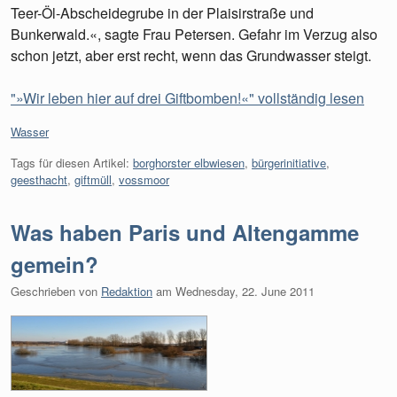
Teer-Öl-Abscheidegrube in der Plaisirstraße und
Bunkerwald.«, sagte Frau Petersen. Gefahr im Verzug also
schon jetzt, aber erst recht, wenn das Grundwasser steigt.
"»Wir leben hier auf drei Giftbomben!«" vollständig lesen
Kategorien:
Wasser
Tags für diesen Artikel:
borghorster elbwiesen
,
bürgerinitiative
,
geesthacht
,
giftmüll
,
vossmoor
Was haben Paris und Altengamme
gemein?
Geschrieben von
Redaktion
am
Wednesday, 22. June 2011