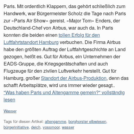
Paris. Mit ordentlich Klappern, das gehört schließlich zum
Handwerk, war Bürgermeister Scholz die Tage nach Paris
zur «Paris Air Show» gereist. «Major Tom» Enders, der
Deutschland-Chef von Airbus, war auch da. In Paris
konnten die beiden einen
tollen Erfolg für den
Luftfahrtstandort Hamburg
verbuchen. Die Firma Airbus
habe den größten Auftrag der Luftfahrtgeschichte an Land
gezogen, heißt es. Gut für Airbus, ein Unternehmen der
EADS-Gruppe, die Kriegsgerätschaften und auch
Flugzeuge für den zivilen Luftverkehr herstellt. Gut für
Hamburg, großer
Standort der Airbus-Produktion
, denn das
schafft Arbeitsplätze, wird uns immer wieder gesagt..
"Was haben Paris und Altengamme gemein?" vollständig
lesen
Kategorien:
Wasser
Tags für diesen Artikel:
altengamme
,
borghorster elbwiesen
,
bürgerinitiative
,
deich
,
vossmoor
,
wasser