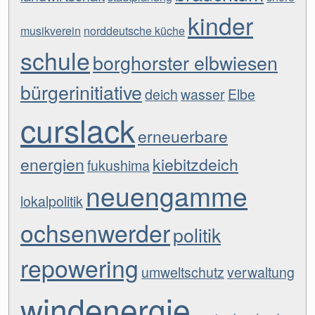
kinder
musikverein
norddeutsche küche
schule
borghorster elbwiesen
bürgerinitiative
deich
wasser
Elbe
curslack
erneuerbare
energien
kiebitzdeich
fukushima
neuengamme
lokalpolitik
ochsenwerder
politik
repowering
umweltschutz
verwaltung
windenergie