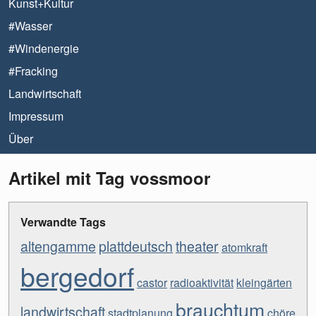
Kunst+Kultur
#Wasser
#Windenergie
#Fracking
Landwirtschaft
Impressum
Über
Artikel mit Tag vossmoor
Verwandte Tags
altengamme
plattdeutsch
theater
atomkraft
bergedorf
castor
radioaktivität
kleingärten
brauchtum
landwirtschaft
stadtplanung
chöre