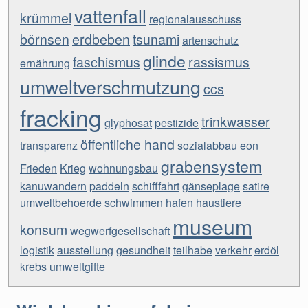
vattenfall
krümmel
regionalausschuss
börnsen
erdbeben
tsunami
artenschutz
glinde
faschismus
rassismus
ernährung
umweltverschmutzung
ccs
fracking
trinkwasser
glyphosat
pestizide
öffentliche hand
transparenz
sozialabbau
eon
grabensystem
Frieden
Krieg
wohnungsbau
kanuwandern
paddeln
schifffahrt
gänseplage
satire
umweltbehoerde
schwimmen
hafen
haustiere
museum
konsum
wegwerfgesellschaft
logistik
ausstellung
gesundheit
teilhabe
verkehr
erdöl
krebs
umweltgifte