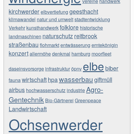
vereine
handwerk
kirchwerder
geesthacht
elbvertiefung
klimawandel
natur und umwelt
stadtentwicklung
folklore
Verkehr
kunsthandwerk
historische
naturschutz
reitbrook
landmaschinen
straßenbau
flohmarkt
entwässerung
erntekönigin
konzert
allermöhe
denkmal
hamburg
moorfleet
elbe
biber
daseinsvorsorge
infrastruktur
öpnv
wasserbau
wirtschaft
hpa
giftmüll
fauna
Agro-
airbus
hochwasserschutz
industrie
Gentechnik
Bio-Gärtnerei
Greenpeace
Landwirtschaft
Ochsenwerder