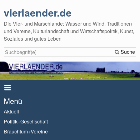
vierlaender.de
Die Vier- und Marschlande: Wasser und Wind, Traditionen
und Vereine, Kulturlandschaft und Wirtschaftspolitik, Kunst,
Soziales und gutes Leben
Suche
Menü
Aktuell
Politik+Gesellschaft
Brauchtum+Vereine