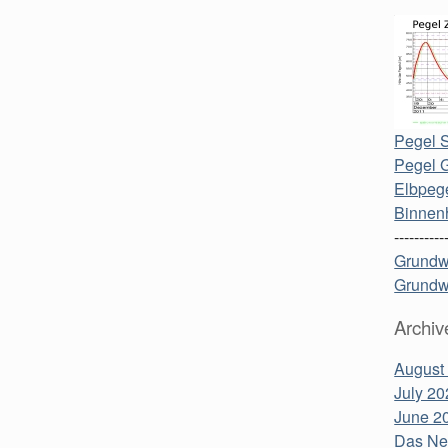
Pegel S
Pegel 
Elbpege
Binnen
----------
Grundw
Grundw
Archiv
August
July 20
June 2
Das Neu