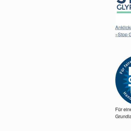
Anklick
»Stop G
Für ein
Grundla