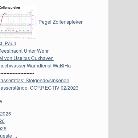
Pegel Zollenspieker
t. Pauli
Geesthacht Unter Wehr
l von Usti bis Cuxhaven
hochwasser-Warndienst WaBiHa
-----------------------
asseratlas: Steigende/sinkende
asserstände, CORRECTIV 02/2023
e
 2026
26
026
este ...