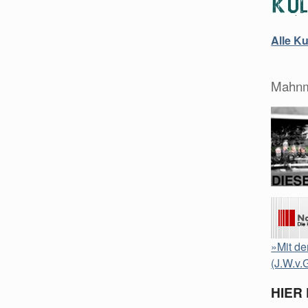
Alle K
Mahnm
»Mit de
(J.W.v.
HIER