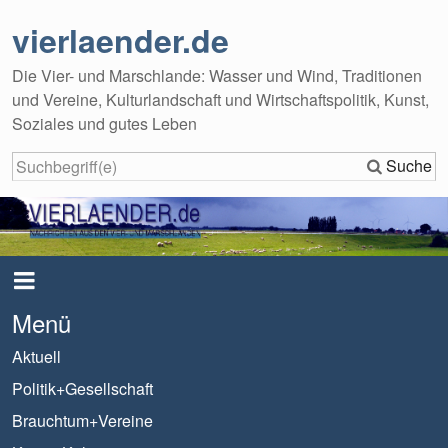
vierlaender.de
Die Vier- und Marschlande: Wasser und Wind, Traditionen
und Vereine, Kulturlandschaft und Wirtschaftspolitik, Kunst,
Soziales und gutes Leben
Suche
Menü
Aktuell
Politik+Gesellschaft
Brauchtum+Vereine