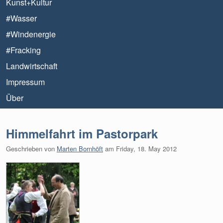
Kunst+Kultur
#Wasser
#Windenergie
#Fracking
Landwirtschaft
Impressum
Über
Himmelfahrt im Pastorpark
Geschrieben von
Marten Bornhöft
am
Friday, 18. May 2012