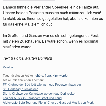
Danach führte die Vierländer Speeldeel einige Tänze auf.
Unsere beiden Pastoren mussten auch mittanzen. Ich weiß
ja nicht, ob es ihnen so gut gefallen hat, aber sie konnten es
für das erste Mal ziemlich gut.
Im Großen und Ganzen war es ein sehr gelungenes Fest,
mit vielen Zuschauern. Es wäre schön, wenn es nochmal
stattfinden würde.
Text & Fotos: Marten Bornhöft
Kategorien:
Vereine
Tags für diesen Artikel:
chöre
,
flora
,
kirchwerder
Artikel mit ähnlichen Themen:
FF Kirchwerder Süd lädt alle ins neue Feuerwehrhaus ein
63. Liedertag Kirchwerder
Die 1. Kirchwerder Kulturtage werden das Dorf rocken
Tag der Musik in Bergedorf Stadt und Land
Alsterradio Sofa-Tour und Florini-Chor zu Gast bei Musik von Merkl