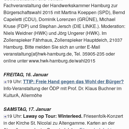
Fachveranstaltung der Handwerkskammer Hamburg zur
Bürgerschaftswahl 2015 mit Martina Koeppen (SPD), Bernd
Capeletti (CDU), Dominik Lorenzen (GRÜNE), Michael
Kruse (FDP) und Stephan Jersch (DIE LINKE.). Moderation:
Niels Weidner (HWK) und Jörg Ungerer (HWK). Im
Zollenspieker Fährhaus, Zollenspieker Hauptdeich, 21037
Hamburg. Bitte melden Sie sich an unter E-Mail
veranstaltung{at}hwk-hamburg.de, Tel. 35905-235 oder
online unter www.hwk-hamburg.de/wahl2015
FREITAG, 16. Januar
19 Uhr:
TTIP: Freie Hand gegen das Wohl der Bürger?
Info-Veranstaltung der ÖDP mit Prof. Dr. Klaus Buchner im
KulturA, Allermöhe
SAMSTAG, 17. Januar
19 Uhr:
Laway op Tour: Winterleed.
Friesenfolk-Konzert
in der Kirche St. Nicolai zu Altengamme. Karten an der