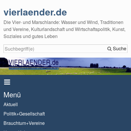
vierlaender.de
Die Vier- und Marschlande: Wasser und Wind, Traditionen
und Vereine, Kulturlandschaft und Wirtschaftspolitik, Kunst,
Soziales und gutes Leben
Suche
Menü
Aktuell
Politik+Gesellschaft
Brauchtum+Vereine