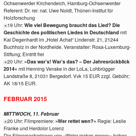
Ochsenwerder Kirchendeich, Hamburg-Ochsenwerder
Referent: Dr. rer. nat. Uwe Noldt, Thünen-Institut für
Holzforschung
19 Uhr:
Wie viel Bewegung braucht das Lied? Die
Geschichte des politischen Liedes in Deutschland
mit
Kai Degenhardt im „Hotel Achat“ Lindenstr. 21, 21244
Buchholz in der Nordheide. Veranstalter: Rosa-Luxemburg-
Stiftung; Eintritt frei
20 Uhr:
»Das war’s! War’s das? – Der Jahresrückblick
2014«
mit Henning Venske in der LoLa, Lohbrügger
Landstraße 8, 21031 Bergedorf. Vvk 15 EUR zzgl. Gebühr;
AK 18/15 EUR.
FEBRUAR 2015
MITTWOCH, 11. Februar
20 Uhr: Filmpremiere:
»Wer rettet wen?«
Regie: Leslie
Franke und Herdolor Lorenz
Die Filmemacherinnen von »Water makes money« haben