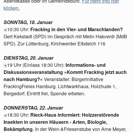
Abendkasse oder im Gemeindebüro.
Für mehr Info hier
klicken.
SONNTAG, 18. Januar
10:30 Uhr:
Fracking in den Vier- und Marschlanden?
Gert Kekstadt (SPD) im Gespräch mit Metin Hakverdi (MdB
SPD). Zur Lüttenburg, Kirchwerder Elbdeich 116
DIENSTAG, 20. Januar
19 Uhr (Einlass 18:30 Uhr):
Informations- und
Diskussionsveranstaltung »Kommt Fracking jetzt auch
nach Hamburg?«
Veranstalter: Bürgerinitiative
FrackingFreies Hamburg. Lichtwarkhaus, Holzhude 1,
Bergedorf. Eintritt frei, Spende erbeten.
DONNERSTAG, 22. Januar
18:30 Uhr:
Rieck-Haus informiert: Holzzerstörende
Insekten in unseren Häusern - Arten, Biologie,
Bekämpfung
. In der Wein-&Friesenstube von Arne Meyer,