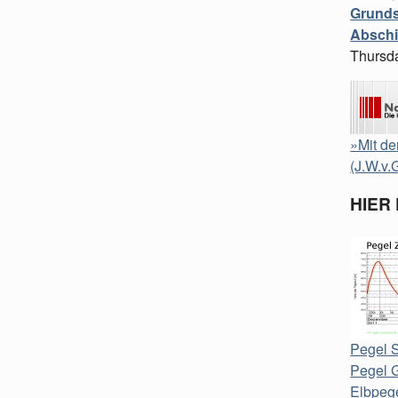
Grunds
Abschi
Thursd
»Mit de
(J.W.v.
HIER
Pegel S
Pegel 
Elbpege