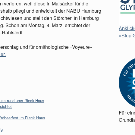
verloren, weil diese in Maisäcker für die
halb pflegt und entwickelt der NABU Hamburg
uchtwiesen und stellt den Störchen in Hamburg
g. Schon am Montag, 4. März, errichtet der
Anklick
-Rahlstedt.
»Stop G
erschlag und für ornithologische »Voyeure«
er.
nuss rund ums Rieck-Haus
sichtet
Für ein
Erdbeerfest im Rieck Haus
Grundla
rg