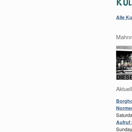
Alle K
Mahnm
Aktuel
Borgho
Normen
Saturd
Aufruf
Sunday,