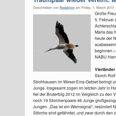
Geschrieben von
Redaktion
am
Friday, 1. March 2013
Große Freu
5. Februar
Achterschla
Maria das h
heute der 
ausbessern
beginnen.«
NABU Ham
Vierländer
Storch Rolf
Strohhausen im Weser-Ems-Gebiet beringt und
Junge. Insgesamt zogen im letzten Jahr in 
fiel der Bruterfolg 2012 im Vergleich zu den 
noch 19 Storchenpaare 46 Junge großgezoge
Jungen. „Das ist ein Warnsignal“, resümiert
Störche sind gefährdet, und zwar durch den