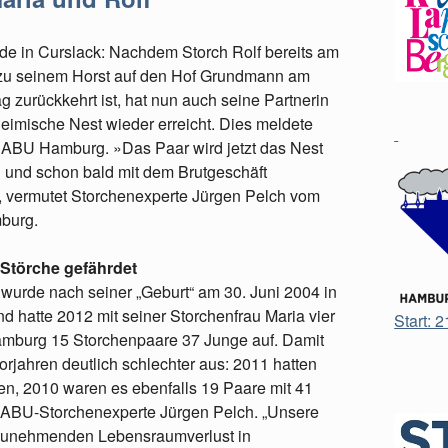
de in Curslack: Nachdem Storch Rolf bereits am
 zu seinem Horst auf den Hof Grundmann am
g zurückkehrt ist, hat nun auch seine Partnerin
eimische Nest wieder erreicht. Dies meldete
NABU Hamburg. »Das Paar wird jetzt das Nest
 und schon bald mit dem Brutgeschäft
, vermutet Storchenexperte Jürgen Pelch vom
burg.
 Störche gefährdet
 wurde nach seiner „Geburt“ am 30. Juni 2004 in
 hatte 2012 mit seiner Storchenfrau Maria vier
Start: 
Hamburg 15 Storchenpaare 37 Junge auf. Damit
Vorjahren deutlich schlechter aus: 2011 hatten
n, 2010 waren es ebenfalls 19 Paare mit 41
 NABU-Storchenexperte Jürgen Pelch. „Unsere
 zunehmenden Lebensraumverlust in