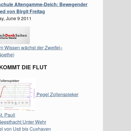
chule Altengamme-Deich: Bewegender
ed von Birgit Freitag
ay, June 9 2011
m Wissen wächst der Zweifel«
Goethe)
 KOMMT DIE FLUT
Pegel Zollenspieker
t. Pauli
Geesthacht Unter Wehr
l von Usti bis Cuxhaven