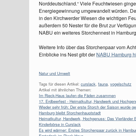
Norddeutschland.“ Viele Feuchtwiesen gingen 
Energiegewinnung umgewandelt würden. Des
in den Kirchwerder Wiesen die wichtigen Fe
außerdem 50 Nester für die Brut zur Verfügun
NABU ein weiteres Storchennest in Hamburg
Weitere Info über das Storchenpaar vom Acht
Einblicke ins Nest gibt der
NABU Hamburg hi
Kategorien:
Natur und Umwelt
Tags für diesen Artikel:
curslack
,
fauna
,
vogelschutz
Artikel mit ähnlichen Themen:
Im Rieck-Haus laufen die Fäden zusammen
17. Erdbeerfest - Heimatkultur, Handwerk und Hochge
Wieder sehr früh: Der erste Storch der Saison wurde ge
Hamburg bleibt Storchenhauptstadt
Heimatkultur, Handwerk, Hochgenuss: Das Vierländer 
Kinderbörse in Curslack
Es wird wärmer: Erstes Storchenpaar zurück in Hambu
Erntedank im Rieck-Haus