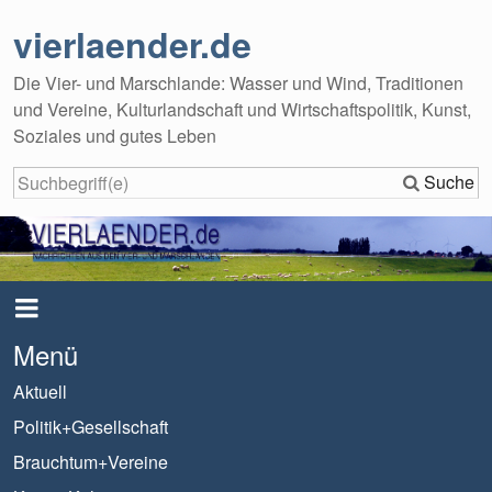
vierlaender.de
Die Vier- und Marschlande: Wasser und Wind, Traditionen
und Vereine, Kulturlandschaft und Wirtschaftspolitik, Kunst,
Soziales und gutes Leben
Suche
Menü
Aktuell
Politik+Gesellschaft
Brauchtum+Vereine