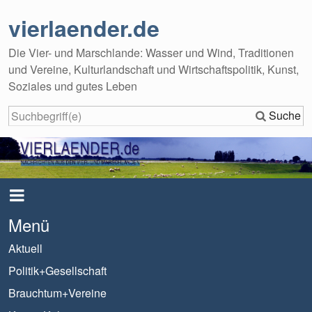
vierlaender.de
Die Vier- und Marschlande: Wasser und Wind, Traditionen
und Vereine, Kulturlandschaft und Wirtschaftspolitik, Kunst,
Soziales und gutes Leben
Suche
Menü
Aktuell
Politik+Gesellschaft
Brauchtum+Vereine