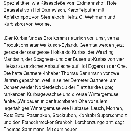
Spezialitäten wie Käsespieße vom Erdmannshof, Rote
Betesalat von Hof Dannwisch, Kartoffelpuffer mit
Apfelkompott von Sternekoch Heinz O. Wehmann und
Kürbisbrot von Wörme.
„Der Kürbis für das Brot kommt natürlich von uns“, verrät
Produktionsleiter Walkusch-Eylandt. Geerntet werden jetzt
gerade der orangerote Hokkaido Kürbis, der Winzling
Mandarin, der Spaghetti- und der Butternut-Kürbis von vier
Hektar zusätzlicher Anbaufläche auf Hof Eggers in der Ohe.
Die hatte Gärtnerei-Inhaber Thomas Sannmann vor zwei
Jahren gepachtet, weil in seiner Demeter Gärtnerei am
Ochsenwerder Norderdeich 50 der Platz für die üppig
rankenden Kürbisgewächse und diverse Wintergemüse
fehlte. „Wir bauen in der fruchtbaren Ohe vor allem
lagerfähiges Wintergemüse wie Kürbisse, Lauch, Möhren,
Rote Bete, Pastinaken, Steckrüben, Kohlrabi Superschmelz
und den Feinschmecker-Grünkohl Lerchenzunge an“, sagt
Thomas Sannmann. Mit dem neuen