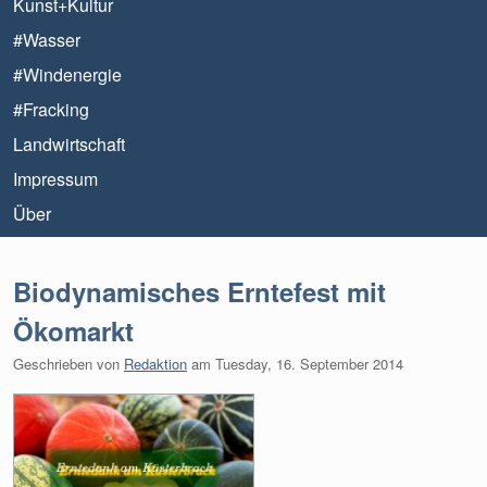
Kunst+Kultur
#Wasser
#Windenergie
#Fracking
Landwirtschaft
Impressum
Über
Biodynamisches Erntefest mit
Ökomarkt
Geschrieben von
Redaktion
am
Tuesday, 16. September 2014