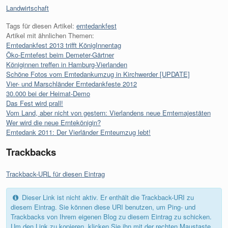
Kategorien:
Landwirtschaft
Tags für diesen Artikel:
erntedankfest
Artikel mit ähnlichen Themen:
Erntedankfest 2013 trifft KönigInnentag
Öko-Erntefest beim Demeter-Gärtner
Königinnen treffen in Hamburg-Vierlanden
Schöne Fotos vom Erntedankumzug in Kirchwerder [UPDATE]
Vier- und Marschländer Erntedankfeste 2012
30.000 bei der Heimat-Demo
Das Fest wird prall!
Vom Land, aber nicht von gestern: Vierlandens neue Erntemajestäten
Wer wird die neue Erntekönigin?
Erntedank 2011: Der Vierländer Ernteumzug lebt!
Trackbacks
Trackback-URL für diesen Eintrag
Dieser Link ist nicht aktiv. Er enthält die Trackback-URI zu
diesem Eintrag. Sie können diese URI benutzen, um Ping- und
Trackbacks von Ihrem eigenen Blog zu diesem Eintrag zu schicken.
Um den Link zu kopieren, klicken Sie ihn mit der rechten Maustaste