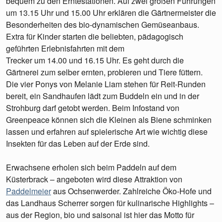
bequem zu den Erntestationen. Auf zwei großen Führungen
um 13.15 Uhr und 15.00 Uhr erklären die Gärtnermeister die
Besonderheiten des bio-dynamischen Gemüseanbaus.
Extra für Kinder starten die beliebten, pädagogisch
geführten Erlebnisfahrten mit dem
Trecker um 14.00 und 16.15 Uhr. Es geht durch die
Gärtnerei zum selber ernten, probieren und Tiere füttern.
Die vier Ponys von Melanie Liam stehen für Reit-Runden
bereit, ein Sandhaufen lädt zum Buddeln ein und in der
Strohburg darf getobt werden. Beim Infostand von
Greenpeace können sich die Kleinen als Biene schminken
lassen und erfahren auf spielerische Art wie wichtig diese
Insekten für das Leben auf der Erde sind.
Erwachsene erholen sich beim Paddeln auf dem
Küsterbrack – angeboten wird diese Attraktion von
Paddelmeier
aus Ochsenwerder. Zahlreiche Öko-Hofe und
das Landhaus Scherrer sorgen für kulinarische Highlights –
aus der Region, bio und saisonal ist hier das Motto für