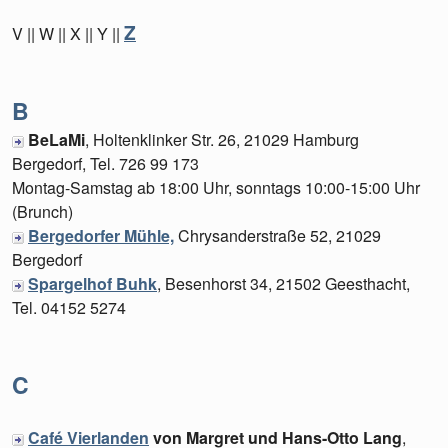
Z
V || W || X || Y ||
B
BeLaMi
, Holtenklinker Str. 26, 21029 Hamburg
Bergedorf, Tel. 726 99 173
Montag-Samstag ab 18:00 Uhr, sonntags 10:00-15:00 Uhr
(Brunch)
Bergedorfer Mühle,
Chrysanderstraße 52, 21029
Bergedorf
Spargelhof Buhk
, Besenhorst 34, 21502 Geesthacht,
Tel. 04152 5274
C
Café Vierlanden
von Margret und Hans-Otto Lang
,