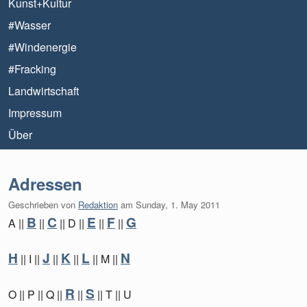
Kunst+Kultur
#Wasser
#Windenergie
#Fracking
Landwirtschaft
Impressum
Über
Adressen
Geschrieben von
Redaktion
am
Sunday, 1. May 2011
B
C
E
F
G
A ||
||
|| D ||
||
||
H
J
K
L
N
|| I ||
||
||
|| M ||
R
S
O || P || Q ||
||
|| T || U