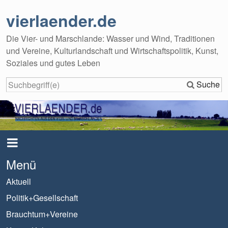
vierlaender.de
Die Vier- und Marschlande: Wasser und Wind, Traditionen
und Vereine, Kulturlandschaft und Wirtschaftspolitik, Kunst,
Soziales und gutes Leben
Suche
Menü
Aktuell
Politik+Gesellschaft
Brauchtum+Vereine