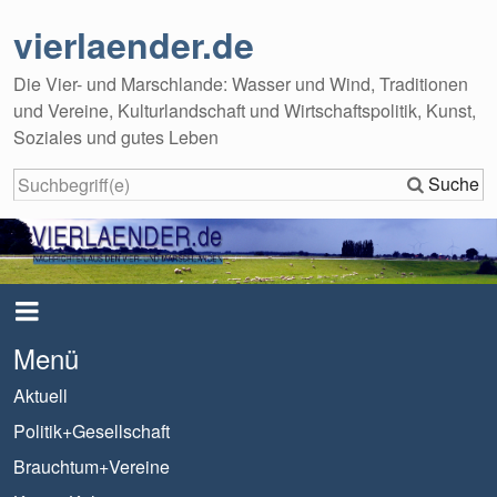
vierlaender.de
Die Vier- und Marschlande: Wasser und Wind, Traditionen
und Vereine, Kulturlandschaft und Wirtschaftspolitik, Kunst,
Soziales und gutes Leben
Suche
Menü
Aktuell
Politik+Gesellschaft
Brauchtum+Vereine