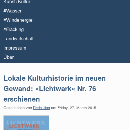
Kunst+Kultur
#Wasser
#Windenergie
#Fracking
Landwirtschaft
Impressum
Über
Lokale Kulturhistorie im neuen
Gewand: »Lichtwark« Nr. 76
erschienen
Geschrieben von
Redaktion
am
Friday, 27. March 2015