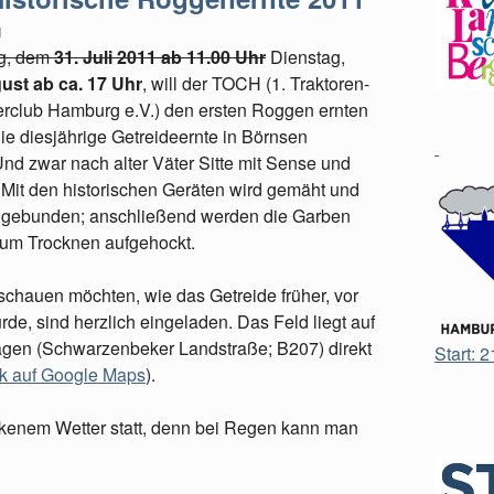
1
g, dem
31. Juli 2011 ab 11.00 Uhr
Dienstag,
ust ab ca. 17 Uhr
, will der TOCH (1. Traktoren-
erclub Hamburg e.V.) den ersten Roggen ernten
ie diesjährige Getreideernte in Börnsen
Und zwar nach alter Väter Sitte mit Sense und
Mit den historischen Geräten wird gemäht und
 gebunden; anschließend werden die Garben
um Trocknen aufgehockt.
uschauen möchten, wie das Getreide früher, vor
de, sind herzlich eingeladen. Das Feld liegt auf
en (Schwarzenbeker Landstraße; B207) direkt
Start: 
nk auf Google Maps
).
rockenem Wetter statt, denn bei Regen kann man