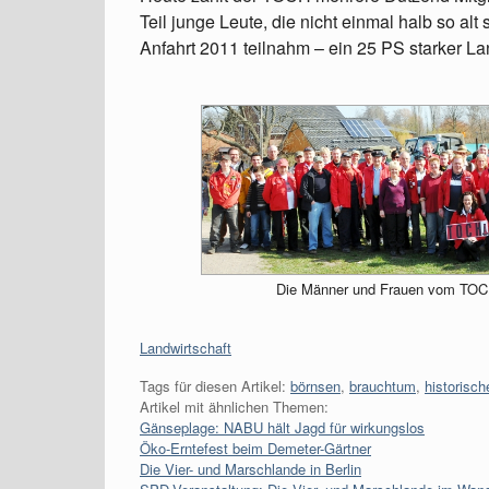
Teil junge Leute, die nicht einmal halb so alt
Anfahrt 2011 teilnahm – ein 25 PS starker L
Die Männer und Frauen vom TOCH 
Kategorien:
Landwirtschaft
Tags für diesen Artikel:
börnsen
,
brauchtum
,
historisc
Artikel mit ähnlichen Themen:
Gänseplage: NABU hält Jagd für wirkungslos
Öko-Erntefest beim Demeter-Gärtner
Die Vier- und Marschlande in Berlin