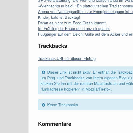
SPD-Veranstaltung: Die Vier- und Marschlande im Wan
»Wiehnachtn is bald«: En plattdüütschen Tradischoons
Anbau von Nahrungsmitteln zur Energieerzeugung ist u
Kinder, bald ist Backtag!
Damit es nicht zum Food Crash kommt
Im Frühling der Bauer den Lanz einspannt
Fußgänger auf dem Deich, Gülle auf dem Acker und ei
Trackbacks
Trackback-URL für diesen Eintrag
Dieser Link ist nicht aktiv. Er enthält die Track
um Ping- und Trackbacks von Ihrem eigenen Blog zu 
klicken Sie ihn mit der rechten Maustaste an und wäh
"Linkadresse kopieren" in Mozilla/Firefox.
Keine Trackbacks
Kommentare