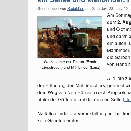
Geschrieben von
Redaktion
am
Saturday, 23. July 201
Am
Sonnta
dem
2. Aug
und Oldtim
und damit d
einläuten. 
Mähbinder. 
die Garben
Weizenernte mit Traktor (Fendt
von Hand z
«Dieselross») und Mähbinder (Lanz)
Alle, die z
der Erfindung des Mähdreschers, geerntet wur
dem Weg von Neu-Börnsen nach Kröppelshag
hinter der Gärtnerei auf der rechten Seite (
Li
Natürlich findet die Veranstaltung nur bei t
kein Getreide ernten.