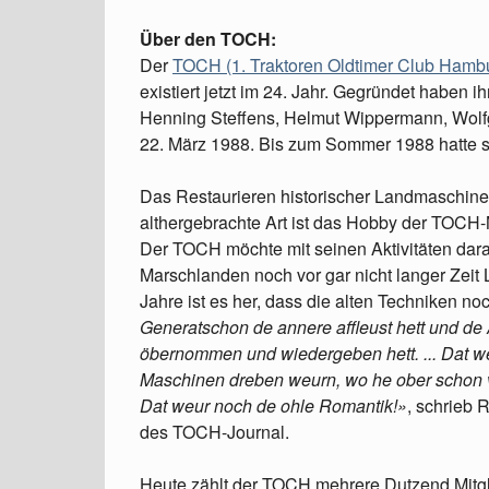
Über den TOCH:
Der
TOCH (1. Traktoren Oldtimer Club Hambu
existiert jetzt im 24. Jahr. Gegründet haben 
Henning Steffens, Helmut Wippermann, Wolf
22. März 1988. Bis zum Sommer 1988 hatte sic
Das Restaurieren historischer Landmaschinen
althergebrachte Art ist das Hobby der TOCH
Der TOCH möchte mit seinen Aktivitäten dara
Marschlanden noch vor gar nicht langer Zeit
Jahre ist es her, dass die alten Techniken 
Generatschon de annere affleust hett und de
öbernommen und wiedergeben hett. ... Dat w
Maschinen dreben weurn, wo he ober schon ver
Dat weur noch de ohle Romantik!»
, schrieb 
des TOCH-Journal.
Heute zählt der TOCH mehrere Dutzend Mitgli