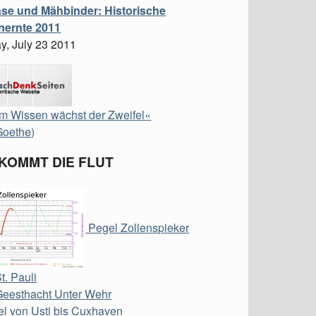
nse und Mähbinder: Historische
ernte 2011
y, July 23 2011
m Wissen wächst der Zweifel«
Goethe)
 KOMMT DIE FLUT
Pegel Zollenspieker
t. Pauli
Geesthacht Unter Wehr
l von Usti bis Cuxhaven