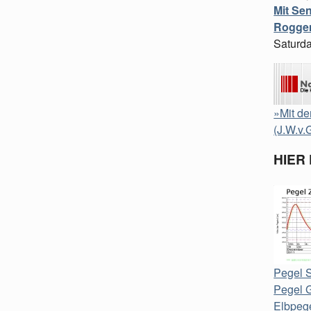
Mit Se
Roggen
Saturda
»Mit de
(J.W.v.
HIER
Pegel S
Pegel 
Elbpege