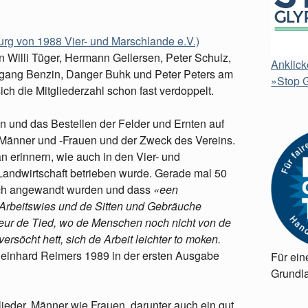
rg von 1988 Vier- und Marschlande e.V.)
ihn Willi Tüger, Hermann Gellersen, Peter Schulz,
Anklick
gang Benzin, Danger Buhk und Peter Peters am
»Stop G
h die Mitgliederzahl schon fast verdoppelt.
 und das Bestellen der Felder und Ernten auf
-Männer und -Frauen und der Zweck des Vereins.
n erinnern, wie auch in den Vier- und
 Landwirtschaft betrieben wurde. Gerade mal 50
noch angewandt wurden und dass
«een
 Arbeitswies und de Sitten und Gebräuche
eur de Tied, wo de Menschen noch nicht von de
söcht hett, sich de Arbeit leichter to moken.
Reinhard Reimers 1989 in der ersten Ausgabe
Für ein
Grundla
eder, Männer wie Frauen, darunter auch ein gut