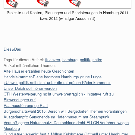
Projekte und Kosten, Planungen und Priorisierungen in Hamburg 2011
bzw. 2012 (winziger Ausschnitt)
Kategorien:
Dies&Das
Tags für diesen Artikel:
finanzen
,
hamburg
,
politik
,
satire
Artikel mit ähnlichen Themen:
Alte Häuser erzählen heute Geschichten
Handelskammer-Pläne bedrohen Hamburgs grüne Lunge
»Umweltpolitik soll nicht unter die rot-grünen Räder kommen«
Unser Deich soll höher werden
CTH Westerweiterung nicht umweltverträglich - Initiative ruft zu
Einwendungen auf
Raathuusföhrung op Platt
Bürgerschaftswahl 2015: Jersch will Bergedorfer Themen voranbringen
Ausgedampft: Saisonende im Hafenmuseum mit Steampunk
Verstoß gegen Naturschutz: Deutschland droht EU-GH-Verfahren wegen
Moorburg
Ölindustrie versenkt fast 1 Million Kubikmeter Giftmüll unter Hamburger