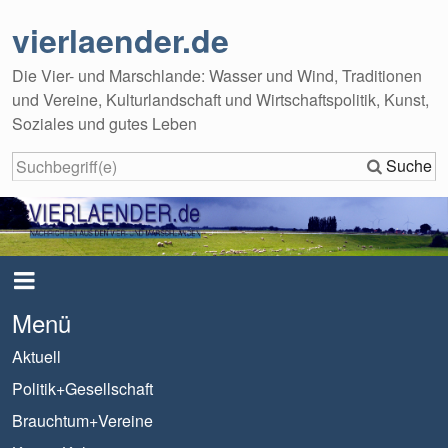
vierlaender.de
Die Vier- und Marschlande: Wasser und Wind, Traditionen
und Vereine, Kulturlandschaft und Wirtschaftspolitik, Kunst,
Soziales und gutes Leben
Suche
Menü
Aktuell
Politik+Gesellschaft
Brauchtum+Vereine