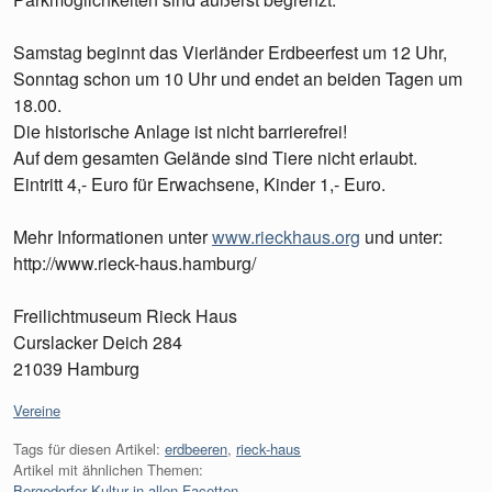
Samstag beginnt das Vierländer Erdbeerfest um 12 Uhr,
Sonntag schon um 10 Uhr und endet an beiden Tagen um
18.00.
Die historische Anlage ist nicht barrierefrei!
Auf dem gesamten Gelände sind Tiere nicht erlaubt.
Eintritt 4,- Euro für Erwachsene, Kinder 1,- Euro.
Mehr Informationen unter
www.rieckhaus.org
und unter:
http://www.rieck-haus.hamburg/
Freilichtmuseum Rieck Haus
Curslacker Deich 284
21039 Hamburg
Kategorien:
Vereine
Tags für diesen Artikel:
erdbeeren
,
rieck-haus
Artikel mit ähnlichen Themen:
Bergedorfer Kultur in allen Facetten