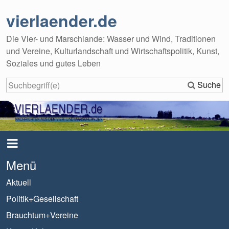
vierlaender.de
Die Vier- und Marschlande: Wasser und Wind, Traditionen
und Vereine, Kulturlandschaft und Wirtschaftspolitik, Kunst,
Soziales und gutes Leben
Suche
Menü
Aktuell
Politik+Gesellschaft
Brauchtum+Vereine