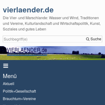
vierlaender.de
Die Vier- und Marschlande: Wasser und Wind, Traditionen
und Vereine, Kulturlandschaft und Wirtschaftspolitik, Kunst,
Soziales und gutes Leben
Suche
Menü
Aktuell
Politik+Gesellschaft
Brauchtum+Vereine