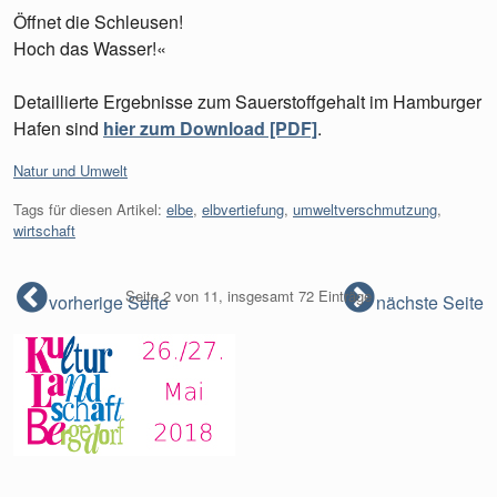
Öffnet die Schleusen!
Hoch das Wasser!«
Detaillierte Ergebnisse zum Sauerstoffgehalt im Hamburger
Hafen sind
hier zum Download [PDF]
.
Kategorien:
Natur und Umwelt
Tags für diesen Artikel:
elbe
,
elbvertiefung
,
umweltverschmutzung
,
wirtschaft
Seite 2 von 11, insgesamt 72 Einträge
vorherige Seite
nächste Seite