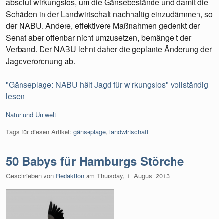
absolut wirkungslos, um die Gänsebestände und damit die
Schäden in der Landwirtschaft nachhaltig einzudämmen, so
der NABU. Andere, effektivere Maßnahmen gedenkt der
Senat aber offenbar nicht umzusetzen, bemängelt der
Verband. Der NABU lehnt daher die geplante Änderung der
Jagdverordnung ab.
"Gänseplage: NABU hält Jagd für wirkungslos" vollständig
lesen
Kategorien:
Natur und Umwelt
Tags für diesen Artikel:
gänseplage
,
landwirtschaft
50 Babys für Hamburgs Störche
Geschrieben von
Redaktion
am
Thursday, 1. August 2013