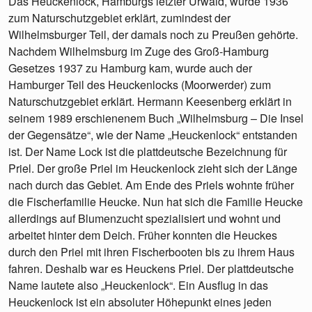
Das Heuckenlock, Hamburgs letzter Urwald, wurde 1936
zum Naturschutzgebiet erklärt, zumindest der
Wilhelmsburger Teil, der damals noch zu Preußen gehörte.
Nachdem Wilhelmsburg im Zuge des Groß-Hamburg
Gesetzes 1937 zu Hamburg kam, wurde auch der
Hamburger Teil des Heuckenlocks (Moorwerder) zum
Naturschutzgebiet erklärt. Hermann Keesenberg erklärt in
seinem 1989 erschienenem Buch „Wilhelmsburg – Die Insel
der Gegensätze“, wie der Name „Heuckenlock“ entstanden
ist. Der Name Lock ist die plattdeutsche Bezeichnung für
Priel. Der große Priel im Heuckenlock zieht sich der Länge
nach durch das Gebiet. Am Ende des Priels wohnte früher
die Fischerfamilie Heucke. Nun hat sich die Familie Heucke
allerdings auf Blumenzucht spezialisiert und wohnt und
arbeitet hinter dem Deich. Früher konnten die Heuckes
durch den Priel mit ihren Fischerbooten bis zu ihrem Haus
fahren. Deshalb war es Heuckens Priel. Der plattdeutsche
Name lautete also „Heuckenlock“. Ein Ausflug in das
Heuckenlock ist ein absoluter Höhepunkt eines jeden