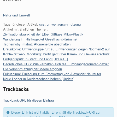
Kategorien:
Natur und Umwelt
Tags für diesen Artikel:
ccs
,
umweltverschmutzung
Artikel mit ähnlichen Themen:
Zivilisationskrankheit der Elbe: Giftiges Mikro-Plastik
Wanderung im Risikogebiet Geesthacht-Krümmel
Tschernobyl mahnt: Atomenergie abschalten!
Braunkohle: Umweltgruppe ruft zu Einwendungen gegen Nochten-2 auf
Kohlekraftwerk Moorburg: Profit geht über Klima- und Gewässerschutz
Frühjahrsputz in Stadt und Land [UPDATE]
Bedrohliches CCS: Wie verhalten sich die Europaabgeordneten dazu?
Die Verschmutzung der Meere stoppen
Fukushima! Einladung zum Fotovortrag von Alexander Neureuter
Neue Löcher in Niedersachsen bohren [Update]
Trackbacks
Trackback-URL für diesen Eintrag
Dieser Link ist nicht aktiv. Er enthält die Trackback-URI zu