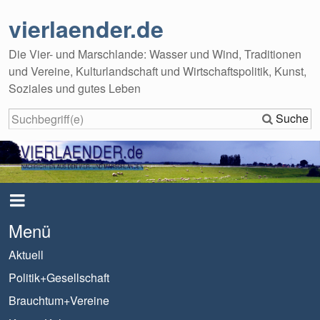
vierlaender.de
Die Vier- und Marschlande: Wasser und Wind, Traditionen
und Vereine, Kulturlandschaft und Wirtschaftspolitik, Kunst,
Soziales und gutes Leben
Suche
Menü
Aktuell
Politik+Gesellschaft
Brauchtum+Vereine