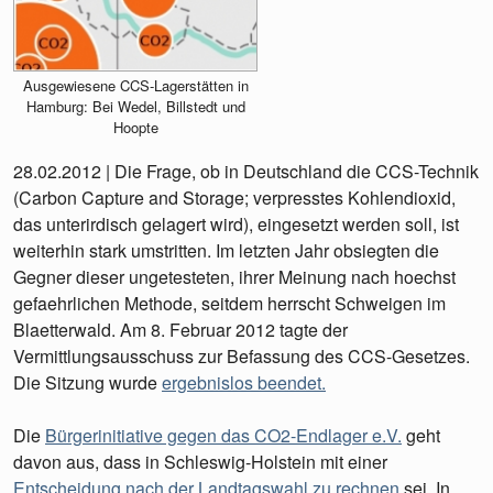
Ausgewiesene CCS-Lagerstätten in
Hamburg: Bei Wedel, Billstedt und
Hoopte
28.02.2012 | Die Frage, ob in Deutschland die CCS-Technik
(Carbon Capture and Storage; verpresstes Kohlendioxid,
das unterirdisch gelagert wird), eingesetzt werden soll, ist
weiterhin stark umstritten. Im letzten Jahr obsiegten die
Gegner dieser ungetesteten, ihrer Meinung nach hoechst
gefaehrlichen Methode, seitdem herrscht Schweigen im
Blaetterwald. Am 8. Februar 2012 tagte der
Vermittlungsausschuss zur Befassung des CCS-Gesetzes.
Die Sitzung wurde
ergebnislos beendet.
Die
Bürgerinitiative gegen das CO2-Endlager e.V.
geht
davon aus, dass in Schleswig-Holstein mit einer
Entscheidung nach der Landtagswahl zu rechnen
sei. In