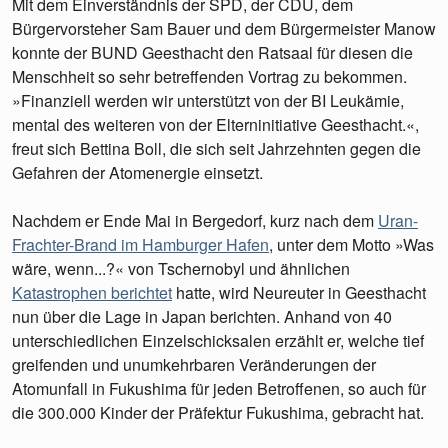
Mit dem Einverständnis der SPD, der CDU, dem
Bürgervorsteher Sam Bauer und dem Bürgermeister Manow
konnte der BUND Geesthacht den Ratsaal für diesen die
Menschheit so sehr betreffenden Vortrag zu bekommen.
»Finanziell werden wir unterstützt von der BI Leukämie,
mental des weiteren von der Elterninitiative Geesthacht.«,
freut sich Bettina Boll, die sich seit Jahrzehnten gegen die
Gefahren der Atomenergie einsetzt.
Nachdem er Ende Mai in Bergedorf, kurz nach dem
Uran-
Frachter-Brand im Hamburger Hafen
, unter dem Motto »Was
wäre, wenn...?« von Tschernobyl und ähnlichen
Katastrophen berichtet
hatte, wird Neureuter in Geesthacht
nun über die Lage in Japan berichten. Anhand von 40
unterschiedlichen Einzelschicksalen erzählt er, welche tief
greifenden und unumkehrbaren Veränderungen der
Atomunfall in Fukushima für jeden Betroffenen, so auch für
die 300.000 Kinder der Präfektur Fukushima, gebracht hat.