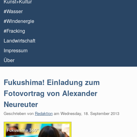
Kunst+Kultur
#Wasser
#Windenergie
#Fracking
Landwirtschaft
Impressum
Über
Fukushima! Einladung zum
Fotovortrag von Alexander
Neureuter
Geschrieben von
Redaktion
am
Wednesday, 18. September 2013