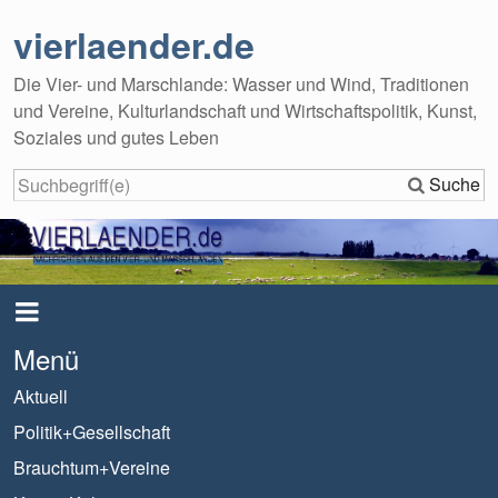
vierlaender.de
Die Vier- und Marschlande: Wasser und Wind, Traditionen
und Vereine, Kulturlandschaft und Wirtschaftspolitik, Kunst,
Soziales und gutes Leben
Suche
Menü
Aktuell
Politik+Gesellschaft
Brauchtum+Vereine