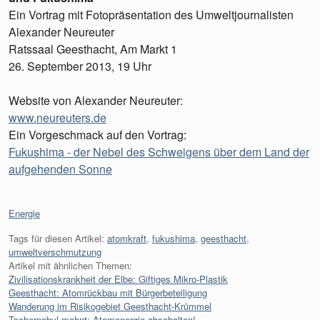
Ein Vortrag mit Fotopräsentation des Umweltjournalisten
Alexander Neureuter
Ratssaal Geesthacht, Am Markt 1
26. September 2013, 19 Uhr
Website von Alexander Neureuter:
www.neureuters.de
Ein Vorgeschmack auf den Vortrag:
Fukushima - der Nebel des Schweigens über dem Land der
aufgehenden Sonne
Kategorien:
Energie
Tags für diesen Artikel:
atomkraft
,
fukushima
,
geesthacht
,
umweltverschmutzung
Artikel mit ähnlichen Themen:
Zivilisationskrankheit der Elbe: Giftiges Mikro-Plastik
Geesthacht: Atomrückbau mit Bürgerbeteiligung
Wanderung im Risikogebiet Geesthacht-Krümmel
Tschernobyl mahnt: Atomenergie abschalten!