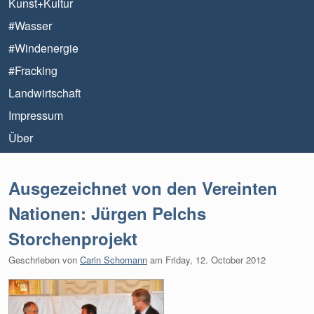
Kunst+Kultur
#Wasser
#Windenergie
#Fracking
Landwirtschaft
Impressum
Über
Ausgezeichnet von den Vereinten
Nationen: Jürgen Pelchs
Storchenprojekt
Geschrieben von
Carin Schomann
am
Friday, 12. October 2012