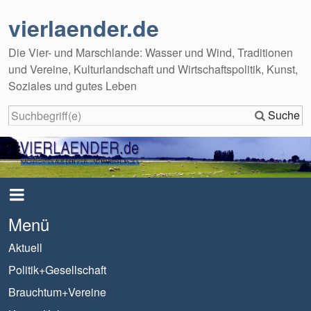
vierlaender.de
Die Vier- und Marschlande: Wasser und Wind, Traditionen
und Vereine, Kulturlandschaft und Wirtschaftspolitik, Kunst,
Soziales und gutes Leben
Suche
Menü
Aktuell
Politik+Gesellschaft
Brauchtum+Vereine