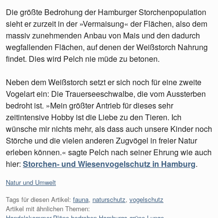
Die größte Bedrohung der Hamburger Storchenpopulation
sieht er zurzeit in der »Vermaisung« der Flächen, also dem
massiv zunehmenden Anbau von Mais und den dadurch
wegfallenden Flächen, auf denen der Weißstorch Nahrung
findet. Dies wird Pelch nie müde zu betonen.
Neben dem Weißstorch setzt er sich noch für eine zweite
Vogelart ein: Die Trauerseeschwalbe, die vom Aussterben
bedroht ist. »Mein größter Antrieb für dieses sehr
zeitintensive Hobby ist die Liebe zu den Tieren. Ich
wünsche mir nichts mehr, als dass auch unsere Kinder noch
Störche und die vielen anderen Zugvögel in freier Natur
erleben können.« sagte Pelch nach seiner Ehrung wie auch
hier:
Storchen- und Wiesenvogelschutz in Hamburg
.
Kategorien:
Natur und Umwelt
Tags für diesen Artikel:
fauna
,
naturschutz
,
vogelschutz
Artikel mit ähnlichen Themen:
Handelskammer-Pläne bedrohen Hamburgs grüne Lunge