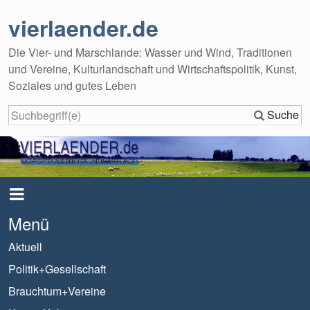
vierlaender.de
Die Vier- und Marschlande: Wasser und Wind, Traditionen
und Vereine, Kulturlandschaft und Wirtschaftspolitik, Kunst,
Soziales und gutes Leben
Suche
Menü
Aktuell
Politik+Gesellschaft
Brauchtum+Vereine