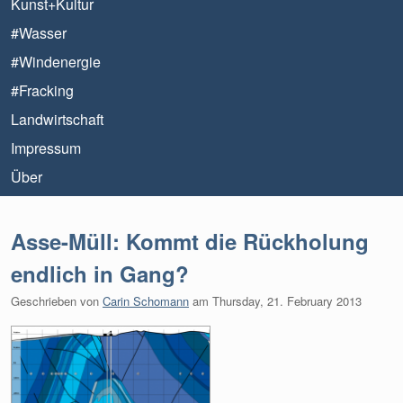
Kunst+Kultur
#Wasser
#Windenergie
#Fracking
Landwirtschaft
Impressum
Über
Asse-Müll: Kommt die Rückholung
endlich in Gang?
Geschrieben von
Carin Schomann
am
Thursday, 21. February 2013