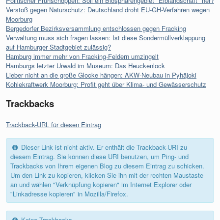
Politischer Frühschoppen: Soll ein Biosphärengebiet "Elblandschaft" her?
Verstoß gegen Naturschutz: Deutschland droht EU-GH-Verfahren wegen
Moorburg
Bergedorfer Bezirksversammlung entschlossen gegen Fracking
Verwaltung muss sich fragen lassen: Ist diese Sondermüllverklappung
auf Hamburger Stadtgebiet zulässig?
Hamburg immer mehr von Fracking-Feldern umzingelt
Hamburgs letzter Urwald im Museum: Das Heuckenlock
Lieber nicht an die große Glocke hängen: AKW-Neubau in Pyhäjoki
Kohlekraftwerk Moorburg: Profit geht über Klima- und Gewässerschutz
Trackbacks
Trackback-URL für diesen Eintrag
Dieser Link ist nicht aktiv. Er enthält die Trackback-URI zu
diesem Eintrag. Sie können diese URI benutzen, um Ping- und
Trackbacks von Ihrem eigenen Blog zu diesem Eintrag zu schicken.
Um den Link zu kopieren, klicken Sie ihn mit der rechten Maustaste
an und wählen "Verknüpfung kopieren" im Internet Explorer oder
"Linkadresse kopieren" in Mozilla/Firefox.
Keine Trackbacks