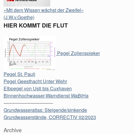
»Mit dem Wissen wächst der Zweifel«
(J.W.v.Goethe)
HIER KOMMT DIE FLUT
Pegel Zollenspieker
Pegel St. Pauli
Pegel Geesthacht Unter Wehr
Elbpegel von Usti bis Cuxhaven
Binnenhochwasser-Warndienst WaBiHa
---------------------------------
Grundwasseratlas: Steigende/sinkende
Grundwasserstände, CORRECTIV 02/2023
Archive