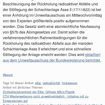
Beschleunigung der Rückholung radioaktiver Abfälle und
der Stilllegung der Schachtanlage Asse II (17/11822) ist bei
einer Anhörung im Umweltausschuss am Mittwochvormittag
von den Experten größtenteils positiv aufgenommen
worden. Das Gesetz sieht eine atomrechtliche Neufassung
von §57b des Atomgesetzes vor. Damit sollen die
verfahrensrechtlichen Rahmenbedingungen für die
Rückholung des radioaktiven Abfalls aus der maroden
Schachtanlage Asse II erleichtert und eine schnellere
Stilllegung der Anlage erreicht werden. Dies wird
detailliert
aus dem Umweltausschuss der Bundesregierung berichtet
.
Kategorien:
Wasser
Tags für diesen Artikel:
elbe
,
radioaktivität
,
trinkwasser
Artikel mit ähnlichen Themen:
Zivilisationskrankheit der Elbe: Giftiges Mikro-Plastik
CTH Westerweiterung nicht umweltverträglich - Initiative ruft zu
Einwendungen auf