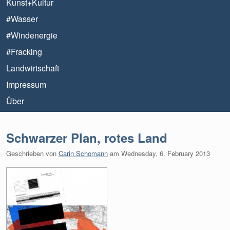
Kunst+Kultur
#Wasser
#Windenergie
#Fracking
Landwirtschaft
Impressum
Über
Schwarzer Plan, rotes Land
Geschrieben von
Carin Schomann
am
Wednesday, 6. February 2013