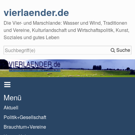
vierlaender.de
Die Vier- und Marschlande: Wasser und Wind, Traditionen
und Vereine, Kulturlandschaft und Wirtschaftspolitik, Kunst,
Soziales und gutes Leben
Suche
Menü
Aktuell
Politik+Gesellschaft
Brauchtum+Vereine