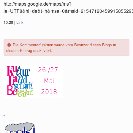
http://maps.google.de/maps/ms?
ie=UTF8&hl=de&t=h&msa=0&msid=21547120459915855295
10:28
Link
Die Kommentarfunktion wurde vom Besitzer dieses Blogs in
diesem Eintrag deaktiviert.