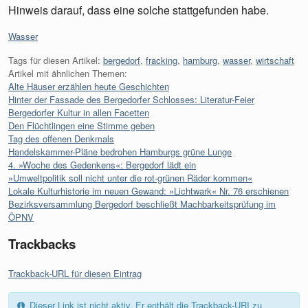
Hinweis darauf, dass eine solche stattgefunden habe.
Kategorien:
Wasser
Tags für diesen Artikel:
bergedorf
,
fracking
,
hamburg
,
wasser
,
wirtschaft
Artikel mit ähnlichen Themen:
Alte Häuser erzählen heute Geschichten
Hinter der Fassade des Bergedorfer Schlosses: Literatur-Feier
Bergedorfer Kultur in allen Facetten
Den Flüchtlingen eine Stimme geben
Tag des offenen Denkmals
Handelskammer-Pläne bedrohen Hamburgs grüne Lunge
4. »Woche des Gedenkens«: Bergedorf lädt ein
»Umweltpolitik soll nicht unter die rot-grünen Räder kommen«
Lokale Kulturhistorie im neuen Gewand: »Lichtwark« Nr. 76 erschienen
Bezirksversammlung Bergedorf beschließt Machbarkeitsprüfung im
ÖPNV
Trackbacks
Trackback-URL für diesen Eintrag
Dieser Link ist nicht aktiv. Er enthält die Trackback-URI zu