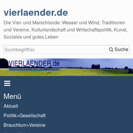
vierlaender.de
Die Vier- und Marschlande: Wasser und Wind, Traditionen
und Vereine, Kulturlandschaft und Wirtschaftspolitik, Kunst,
Soziales und gutes Leben
Suche
Menü
Aktuell
Politik+Gesellschaft
Brauchtum+Vereine