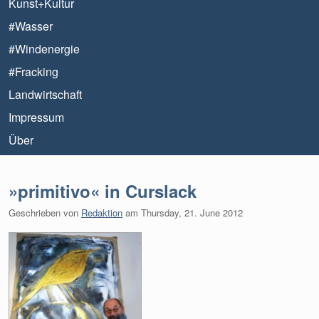
Kunst+Kultur
#Wasser
#Windenergie
#Fracking
Landwirtschaft
Impressum
Über
»primitivo« in Curslack
Geschrieben von
Redaktion
am
Thursday, 21. June 2012