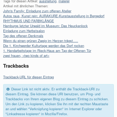
Tags für diesen Artikel:
ausstellung
,
malerei
Artikel mit ähnlichen Themen:
John's Family: Einladung zum offenen Atelier
Autos raus, Kunst rein: AURAKURE-Kunstausstellung in Bergedorf
RHYTHMUS UND FARBKLÄNGE
Hamburgs letzter Urwald im Museum: Das Heuckenlock
Einladung zum Herbstsalon
Tag des offenen Denkmals
Wenn du einen grünen Zweig im Herzen trägst.....
Die 1. Kirchwerder Kulturtage werden das Dorf rocken
1. Handarbeitstage im Rieck-Haus am Tag der Offenen Tür
zwei frauen, »two kinds of art«
Trackbacks
Trackback-URL für diesen Eintrag
Dieser Link ist nicht aktiv. Er enthält die Trackback-URI zu
diesem Eintrag. Sie können diese URI benutzen, um Ping- und
Trackbacks von Ihrem eigenen Blog zu diesem Eintrag zu schicken.
Um den Link zu kopieren, klicken Sie ihn mit der rechten Maustaste
an und wählen "Verknüpfung kopieren" im Internet Explorer oder
"Linkadresse kopieren" in Mozilla/Firefox.