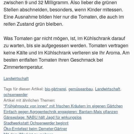
zwischen 9 und 32 Milligramm. Also lieber die grünen
Stellen abschneiden, besonders, wenn Kinder mitessen.
Eine Ausnahme bilden hier nur die Tomaten, die auch im
reifen Zustand grün bleiben.
Was Tomaten gar nicht mögen, ist, im Kühlschrank darauf
zu warten, bis sie aufgegessen werden. Tomaten vertragen
keine Kälte und im Kühlschrank verlieren sie ihr Aroma. Am
besten entfalten Tomaten ihren Geschmack bei
Zimmertemperatur.
Kategorien:
Landwirtschaft
Tags für diesen Artikel:
bio-gärtnerei
,
gemüseanbau
,
Landwirtschaft
,
ochsenwerder
Artikel mit ähnlichen Themen:
"Frühjahrsputz von innen" mit frischen Kräutern im eigenen Gärtchen
Einfach gegen Agrogentechnik engagieren: Bantam-Mais pflanzen
Gänseplage: NABU hält Jagd für wirkungslos
Stadtwerkstatt Ochsenwerder beginnt
Öko-Erntefest beim Demeter-Gärtner