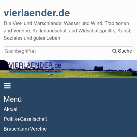
vierlaender.de
Die Vier- und Marschlande: Wasser und Wind, Traditionen
und Vereine, Kulturlandschaft und Wirtschaftspolitik, Kunst,
Soziales und gutes Leben
Suche
Menü
Aktuell
Politik+Gesellschaft
Brauchtum+Vereine