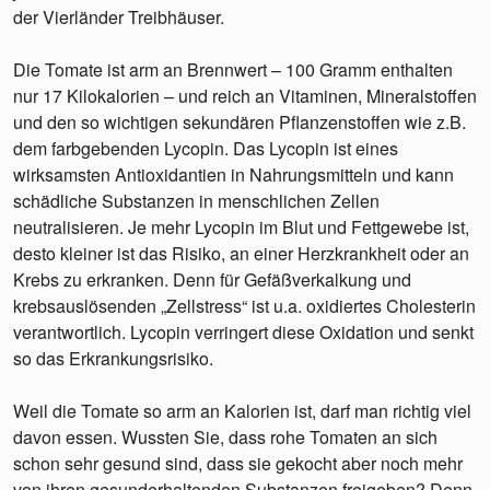
der Vierländer Treibhäuser.
Die Tomate ist arm an Brennwert – 100 Gramm enthalten
nur 17 Kilokalorien – und reich an Vitaminen, Mineralstoffen
und den so wichtigen sekundären Pflanzenstoffen wie z.B.
dem farbgebenden Lycopin. Das Lycopin ist eines
wirksamsten Antioxidantien in Nahrungsmitteln und kann
schädliche Substanzen in menschlichen Zellen
neutralisieren. Je mehr Lycopin im Blut und Fettgewebe ist,
desto kleiner ist das Risiko, an einer Herzkrankheit oder an
Krebs zu erkranken. Denn für Gefäßverkalkung und
krebsauslösenden „Zellstress“ ist u.a. oxidiertes Cholesterin
verantwortlich. Lycopin verringert diese Oxidation und senkt
so das Erkrankungsrisiko.
Weil die Tomate so arm an Kalorien ist, darf man richtig viel
davon essen. Wussten Sie, dass rohe Tomaten an sich
schon sehr gesund sind, dass sie gekocht aber noch mehr
von ihren gesunderhaltenden Substanzen freigeben? Denn