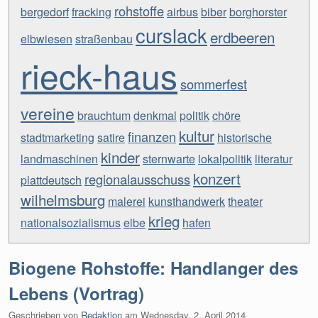
rohstoffe
bergedorf
fracking
airbus
biber
borghorster
curslack
erdbeeren
elbwiesen
straßenbau
rieck-haus
sommerfest
vereine
brauchtum
denkmal
politik
chöre
kultur
finanzen
stadtmarketing
satire
historische
kinder
landmaschinen
sternwarte
lokalpolitik
literatur
konzert
regionalausschuss
plattdeutsch
wilhelmsburg
malerei
kunsthandwerk
theater
krieg
nationalsozialismus
elbe
hafen
Biogene Rohstoffe: Handlanger des
Lebens (Vortrag)
Geschrieben von
Redaktion
am
Wednesday, 2. April 2014