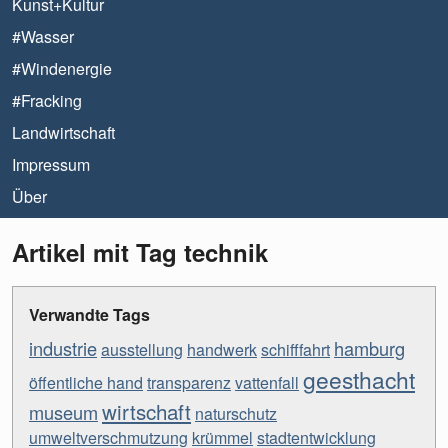
Kunst+Kultur
#Wasser
#Windenergie
#Fracking
Landwirtschaft
Impressum
Über
Artikel mit Tag technik
Verwandte Tags
industrie
hamburg
ausstellung
handwerk
schifffahrt
geesthacht
öffentliche hand
transparenz
vattenfall
wirtschaft
museum
naturschutz
umweltverschmutzung
krümmel
stadtentwicklung