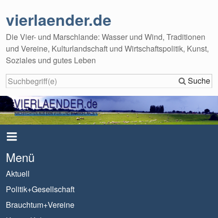
vierlaender.de
Die Vier- und Marschlande: Wasser und Wind, Traditionen
und Vereine, Kulturlandschaft und Wirtschaftspolitik, Kunst,
Soziales und gutes Leben
Suche
Menü
Aktuell
Politik+Gesellschaft
Brauchtum+Vereine