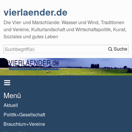
vierlaender.de
Die Vier- und Marschlande: Wasser und Wind, Traditionen
und Vereine, Kulturlandschaft und Wirtschaftspolitik, Kunst,
Soziales und gutes Leben
Suche
Menü
Aktuell
Politik+Gesellschaft
Brauchtum+Vereine