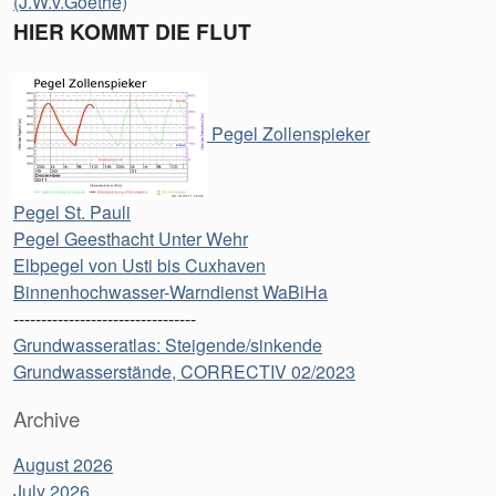
(J.W.v.Goethe)
HIER KOMMT DIE FLUT
Pegel Zollenspieker
Pegel St. Pauli
Pegel Geesthacht Unter Wehr
Elbpegel von Usti bis Cuxhaven
Binnenhochwasser-Warndienst WaBiHa
---------------------------------
Grundwasseratlas: Steigende/sinkende
Grundwasserstände, CORRECTIV 02/2023
Archive
August 2026
July 2026