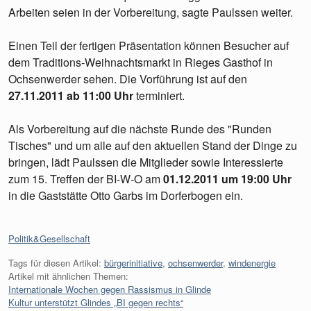
Arbeiten seien in der Vorbereitung, sagte Paulssen weiter.
Einen Teil der fertigen Präsentation können Besucher auf
dem Traditions-Weihnachtsmarkt in Rieges Gasthof in
Ochsenwerder sehen. Die Vorführung ist auf den
27.11.2011 ab 11:00 Uhr
terminiert.
Als Vorbereitung auf die nächste Runde des "Runden
Tisches" und um alle auf den aktuellen Stand der Dinge zu
bringen, lädt Paulssen die Mitglieder sowie Interessierte
zum 15. Treffen der BI-W-O am
01.12.2011 um 19:00 Uhr
in die Gaststätte Otto Garbs im Dorferbogen ein.
Kategorien:
Politik&Gesellschaft
Tags für diesen Artikel:
bürgerinitiative
,
ochsenwerder
,
windenergie
Artikel mit ähnlichen Themen:
Internationale Wochen gegen Rassismus in Glinde
Kultur unterstützt Glindes „BI gegen rechts“