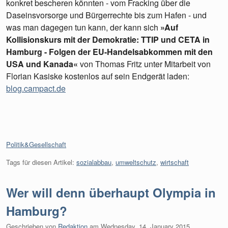
konkret bescheren könnten - vom Fracking über die
Daseinsvorsorge und Bürgerrechte bis zum Hafen - und
was man dagegen tun kann, der kann sich
»Auf
Kollisionskurs mit der Demokratie: TTIP und CETA in
Hamburg - Folgen der EU-Handelsabkommen mit den
USA und Kanada«
von Thomas Fritz unter Mitarbeit von
Florian Kasiske kostenlos auf sein Endgerät laden:
blog.campact.de
Kategorien:
Politik&Gesellschaft
Tags für diesen Artikel:
sozialabbau
,
umweltschutz
,
wirtschaft
Wer will denn überhaupt Olympia in
Hamburg?
Geschrieben von
Redaktion
am
Wednesday, 14. January 2015