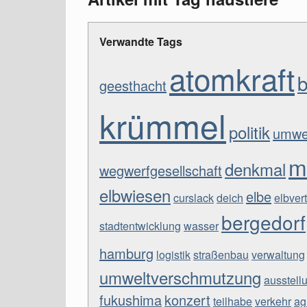
Verwandte Tags
atomkraft
b
geesthacht
krümmel
politik
umwe
m
denkmal
wegwerfgesellschaft
elbwiesen
elbe
curslack
deich
elbver
bergedorf
stadtentwicklung
wasser
hamburg
logistik
straßenbau
verwaltung
umweltverschmutzung
ausstell
fukushima
konzert
teilhabe
verkehr
ag