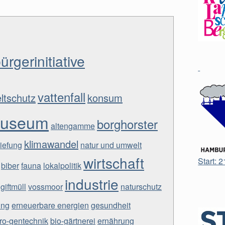
ürgerinitiative
vattenfall
ltschutz
konsum
useum
borghorster
altengamme
klimawandel
tiefung
natur und umwelt
wirtschaft
Start: 
biber
fauna
lokalpolitik
industrie
giftmüll
vossmoor
naturschutz
ung
erneuerbare energien
gesundheit
ro-gentechnik
bio-gärtnerei
ernährung