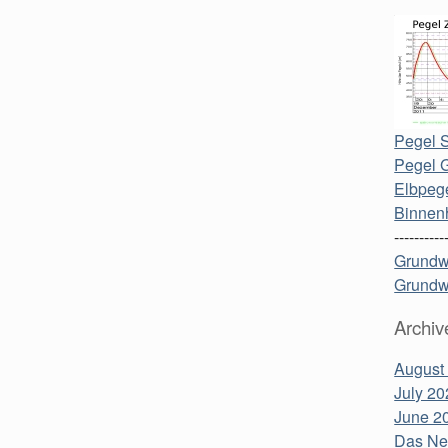
Pegel S
Pegel 
Elbpege
Binnen
----------
Grundw
Grundw
Archiv
August
July 20
June 2
Das Neu