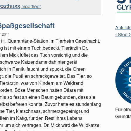
usschuss
moorfleet
 Spaßgesellschaft
Anklick
»Stop G
r 2011
1, Quarantäne-Station im Tierheim Geesthacht.
ig ist mit einem Tuch bedeckt. Tierärztin Dr.
iam Mick lüftet das Tuch vorsichtig und die
 schwarze Katzendame dahinter gerät
ich in Panik, faucht und spuckt, die Ohren
t, die Pupillen schreckgeweitet. Das Tier, so
 Tierärztin, war von Kindern am Waldrand
orden. Böse Menschen hatten Dilara mit
s so fest an einen Baum gebunden, dass sie
selbst befreien konnte. Zuvor hatte es stundenlang
Für ein
e Tier, klatschnass, schmerzgepeinigt und
Grundla
allein im Käfig, für den Rest ihres Lebens
r um sich vertragen. Dr. Mick wird die Wildkatze