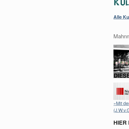
Alle K
Mahnm
»Mit de
(J.W.v.
HIER