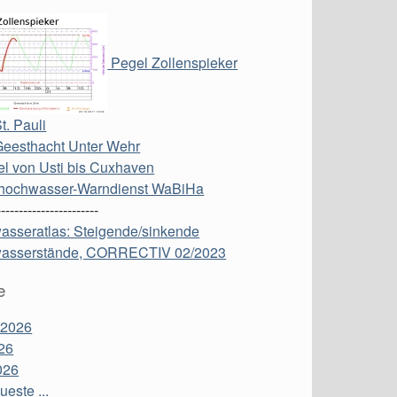
Pegel Zollenspieker
t. Pauli
Geesthacht Unter Wehr
l von Usti bis Cuxhaven
hochwasser-Warndienst WaBiHa
-----------------------
asseratlas: Steigende/sinkende
asserstände, CORRECTIV 02/2023
e
 2026
26
026
este ...