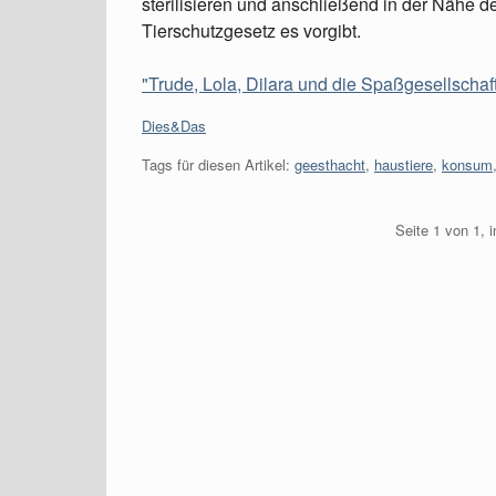
sterilisieren und anschließend in der Nähe d
Tierschutzgesetz es vorgibt.
"Trude, Lola, Dilara und die Spaßgesellschaft
Kategorien:
Dies&Das
Tags für diesen Artikel:
geesthacht
,
haustiere
,
konsum
Seite 1 von 1, 