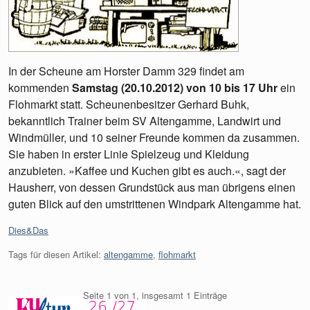
In der Scheune am Horster Damm 329 findet am
kommenden
Samstag (20.10.2012) von 10 bis 17 Uhr
ein
Flohmarkt statt. Scheunenbesitzer Gerhard Buhk,
bekanntlich Trainer beim SV Altengamme, Landwirt und
Windmüller, und 10 seiner Freunde kommen da zusammen.
Sie haben in erster Linie Spielzeug und Kleidung
anzubieten. »Kaffee und Kuchen gibt es auch.«, sagt der
Hausherr, von dessen Grundstück aus man übrigens einen
guten Blick auf den umstrittenen Windpark Altengamme hat.
Kategorien:
Dies&Das
Tags für diesen Artikel:
altengamme
,
flohmarkt
Seite 1 von 1, insgesamt 1 Einträge