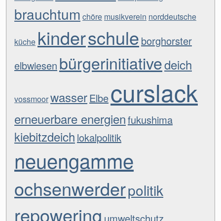
brauchtum
chöre
musikverein
norddeutsche
kinder
schule
borghorster
küche
bürgerinitiative
deich
elbwiesen
curslack
wasser
Elbe
vossmoor
erneuerbare energien
fukushima
kiebitzdeich
lokalpolitik
neuengamme
ochsenwerder
politik
repowering
umweltschutz