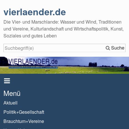
vierlaender.de
Die Vier- und Marschlande: Wasser und Wind, Traditionen
und Vereine, Kulturlandschaft und Wirtschaftspolitik, Kunst,
Soziales und gutes Leben
Suche
Menü
Aktuell
Politik+Gesellschaft
Brauchtum+Vereine