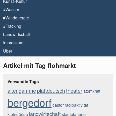
Kunst+Kultur
#Wasser
#Windenergie
#Fracking
Landwirtschaft
Impressum
Über
Artikel mit Tag flohmarkt
Verwandte Tags
altengamme
plattdeutsch
theater
atomkraft
bergedorf
castor
radioaktivität
landwirtschaft
kleingärten
stadtplanung