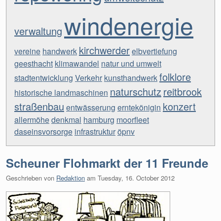
windenergie
verwaltung
kirchwerder
vereine
handwerk
elbvertiefung
geesthacht
klimawandel
natur und umwelt
folklore
stadtentwicklung
Verkehr
kunsthandwerk
naturschutz
reitbrook
historische landmaschinen
straßenbau
konzert
entwässerung
erntekönigin
allermöhe
denkmal
hamburg
moorfleet
daseinsvorsorge
infrastruktur
öpnv
Scheuner Flohmarkt der 11 Freunde
Geschrieben von
Redaktion
am
Tuesday, 16. October 2012