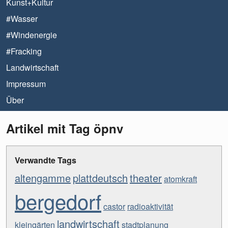
Kunst+Kultur
#Wasser
#Windenergie
#Fracking
Landwirtschaft
Impressum
Über
Artikel mit Tag öpnv
Verwandte Tags
altengamme
plattdeutsch
theater
atomkraft
bergedorf
castor
radioaktivität
landwirtschaft
kleingärten
stadtplanung