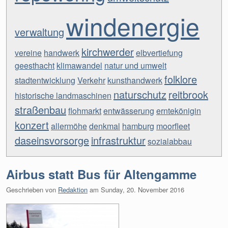
windenergie
verwaltung
kirchwerder
vereine
handwerk
elbvertiefung
geesthacht
klimawandel
natur und umwelt
folklore
stadtentwicklung
Verkehr
kunsthandwerk
naturschutz
reitbrook
historische landmaschinen
straßenbau
flohmarkt
entwässerung
erntekönigin
konzert
allermöhe
denkmal
hamburg
moorfleet
daseinsvorsorge
infrastruktur
sozialabbau
Airbus statt Bus für Altengamme
Geschrieben von
Redaktion
am
Sunday, 20. November 2016