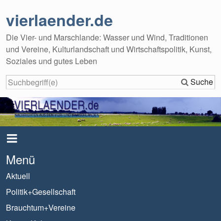
vierlaender.de
Die Vier- und Marschlande: Wasser und Wind, Traditionen
und Vereine, Kulturlandschaft und Wirtschaftspolitik, Kunst,
Soziales und gutes Leben
Suche
Menü
Aktuell
Politik+Gesellschaft
Brauchtum+Vereine