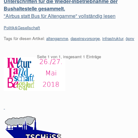
Unterschriften für die Wieder-Inbetriebnahme der
Bushaltestelle gesammelt.
"Airbus statt Bus für Altengamme" vollständig lesen
Kategorien:
Politik&Gesellschaft
Tags für diesen Artikel:
altengamme
,
daseinsvorsorge
,
infrastruktur
,
öpnv
Seite 1 von 1, insgesamt 1 Einträge