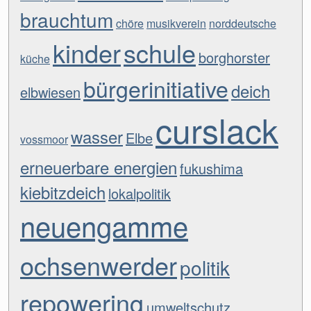
brauchtum
chöre
musikverein
norddeutsche
kinder
schule
borghorster
küche
bürgerinitiative
deich
elbwiesen
curslack
wasser
Elbe
vossmoor
erneuerbare energien
fukushima
kiebitzdeich
lokalpolitik
neuengamme
ochsenwerder
politik
repowering
umweltschutz