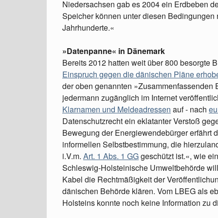
Niedersachsen gab es 2004 ein Erdbeben der 
Speicher können unter diesen Bedingungen ni
Jahrhunderte.«
»Datenpanne« in Dänemark
Bereits 2012 hatten weit über 800 besorgte
Einspruch gegen die dänischen Pläne erhob
der oben genannten »Zusammenfassenden Erk
jedermann zugänglich im Internet veröffentlich
Klarnamen und Meldeadressen
auf - nach
eu
Datenschutzrecht ein eklatanter Verstoß geg
Bewegung der Energiewendebürger erfährt de
informellen Selbstbestimmung, die hierzula
i.V.m.
Art. 1 Abs. 1 GG
geschützt ist.«, wie e
Schleswig-Holsteinische Umweltbehörde will
Kabel die Rechtmäßigkeit der Veröffentlichun
dänischen Behörde klären. Vom LBEG als ebe
Holsteins konnte noch keine Information zu d