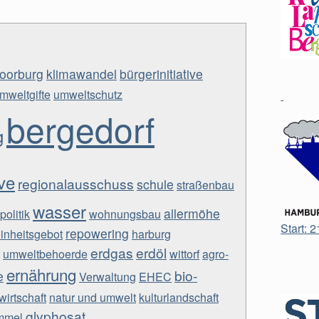
oorburg
klimawandel
bürgerinitiative
mweltgifte
umweltschutz
bergedorf
g
ive
regionalausschuss
schule
straßenbau
wasser
allermöhe
politik
wohnungsbau
Start: 
repowering
einheitsgebot
harburg
erdgas
erdöl
umweltbehoerde
wittorf
agro-
ernährung
bio-
e
Verwaltung
EHEC
wirtschaft
natur und umwelt
kulturlandschaft
glyphosat
mmel