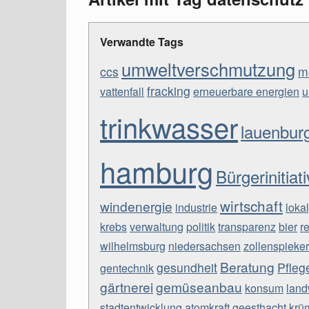
Verwandte Tags
umweltverschmutzung
ccs
m
fracking
vattenfall
erneuerbare energien
u
trinkwasser
lauenbur
hamburg
Bürgerinitiat
wirtschaft
windenergie
industrie
lokal
krebs
verwaltung
politik
transparenz
bier
r
wilhelmsburg
niedersachsen
zollenspieker
Beratung
gesundheit
Pfleg
gentechnik
gärtnerei
gemüseanbau
konsum
land
stadtentwicklung
atomkraft
geesthacht
krü