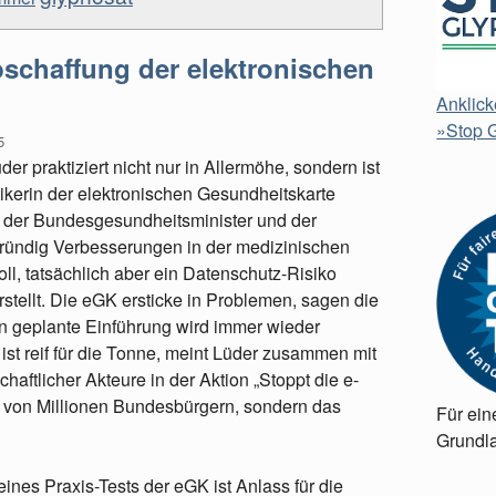
bschaffung der elektronischen
Anklick
»Stop G
5
üder praktiziert nicht nur in Allermöhe, sondern ist
tikerin der elektronischen Gesundheitskarte
t der Bundesgesundheitsminister und der
rgründig Verbesserungen in der medizinischen
ll, tatsächlich aber ein Datenschutz-Risiko
rstellt. Die eGK ersticke in Problemen, sagen die
hren geplante Einführung wird immer wieder
st reif für die Tonne, meint Lüder zusammen mit
aftlicher Akteure in der Aktion „Stoppt die e-
äre von Millionen Bundesbürgern, sondern das
Für ein
Grundla
ines Praxis-Tests der eGK ist Anlass für die