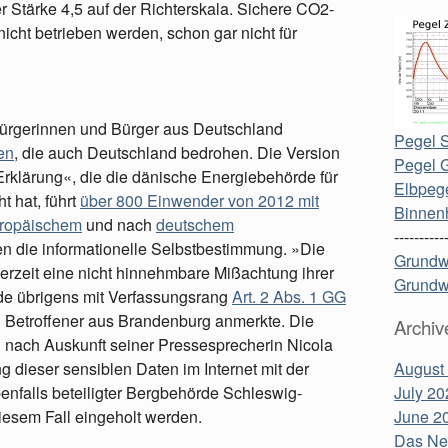
Stärke 4,5 auf der Richterskala. Sichere CO2-
cht betrieben werden, schon gar nicht für
 Bürgerinnen und Bürger aus Deutschland
Pegel S
en
, die auch Deutschland bedrohen. Die Version
Pegel 
lärung«, die die dänische Energiebehörde für
Elbpege
t hat, führt
über 800 Einwender von 2012 mit
Binnen
ropäischem
und nach
deutschem
----------
en die informationelle Selbstbestimmung. »Die
Grundw
rzeit eine nicht hinnehmbare Mißachtung ihrer
Grundw
nde übrigens mit Verfassungsrang
Art. 2 Abs. 1 GG
in Betroffener aus Brandenburg anmerkte. Die
Archiv
 nach Auskunft seiner Pressesprecherin Nicola
g dieser sensiblen Daten im Internet mit der
August
nfalls beteiligter Bergbehörde Schleswig-
July 20
iesem Fall eingeholt werden.
June 2
Das Neu