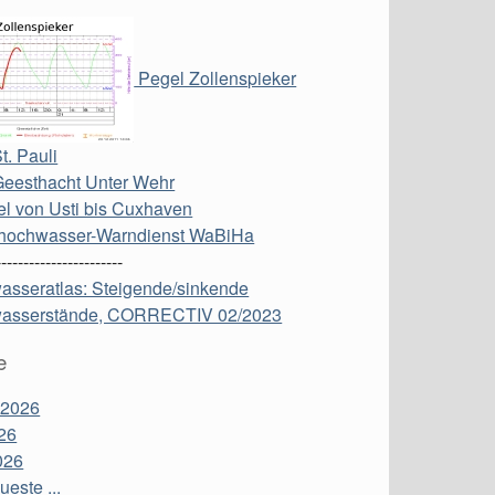
Pegel Zollenspieker
t. Pauli
Geesthacht Unter Wehr
l von Usti bis Cuxhaven
hochwasser-Warndienst WaBiHa
-----------------------
asseratlas: Steigende/sinkende
asserstände, CORRECTIV 02/2023
e
 2026
26
026
este ...