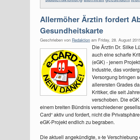
Allermöher Ärztin fordert A
Gesundheitskarte
Geschrieben von
Redaktion
am
Friday, 28. August 201
Die Ärztin Dr. Silke L
auch eine scharfe Kri
(eGK) - jenem Projek
Industrie, das vorde
Versorgung bringen so
allerersten Grades da
Kritiker, die seit Ja
verschoben. Die eGK i
einem breiten Bündnis verschiedener gesellsch
Card“ aktiv und fordert, nicht die Privatsph
eGK-Projekt endlich zu begraben.
Die aktuell angekündigte, x-te Verschiebung e