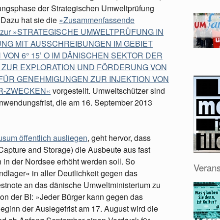
ungsphase der Strategischen Umweltprüfung
 Dazu hat sie die
»Zusammenfassende
g« zur »STRATEGISCHE UMWELTPRÜFUNG IN
NG MIT AUSSCHREIBUNGEN IM GEBIET
 VON 6° 15’ O IM DÄNISCHEN SEKTOR DER
 ZUR EXPLORATION UND FÖRDERUNG VON
FÜR GENEHMIGUNGEN ZUR INJEKTION VON
OR-ZWECKEN«
vorgestellt. Umweltschützer sind
nwendungsfrist, die am 16. September 2013
Husum öffentlich ausliegen
, geht hervor, dass
apture and Storage) die Ausbeute aus fast
 in der Nordsee erhöht werden soll. So
Verans
ndlager« in aller Deutlichkeit gegen das
testnote an das dänische Umweltministerium zu
on der BI: »Jeder Bürger kann gegen das
inn der Auslegefrist am 17. August wird die