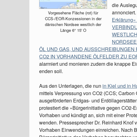
die Ausleg
annonciert.
Vorgesehene Fläche (rot) für
CCS-/EOR-Konzessionen in der
Erklärun
dänischen Nordsee westlich der
VERBINDU
Länge 6° 15' O
WESTLICH
NORDSEE
ÖL UND GAS, UND AUSSCHREIBUNGEN 
CO2 IN VORHANDENE ÖLFELDER ZU E
alarmiert und monieren zudem die knappe Ei
enden soll.
Aus den Unterlagen, die nun
in Kiel und in 
mittels Verpressung von CO2 (CCS; Carbon C
ausgeförderten Erdgas- und Erdöllagerstätten
protestiert die »Bürgerinitiative gegen CO2-E
Vorhaben und kündigt an, sich mit einer Pro
wenden. Pressesprecher Dr. Reinhard Knof v
Vorhaben Einwendungen einreichen. Nach Beg