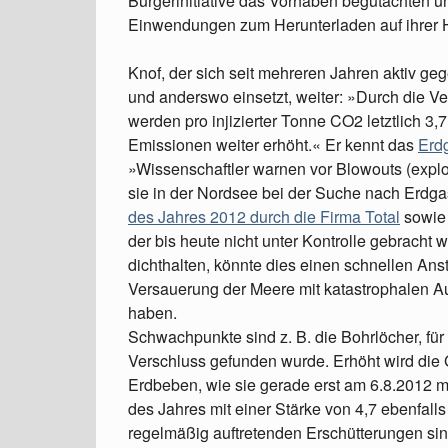
Bürgerinitiative das Vorhaben begutachten u
Einwendungen zum Herunterladen auf ihrer
Knof, der sich seit mehreren Jahren aktiv g
und anderswo einsetzt, weiter: »Durch die V
werden pro injizierter Tonne CO2 letztlich 3,
Emissionen weiter erhöht.« Er kennt das
Erd
»Wissenschaftler warnen vor Blowouts (explo
sie in der Nordsee bei der Suche nach Erdga
des Jahres 2012 durch die Firma Total
sowie 
der bis heute nicht unter Kontrolle gebracht
dichthalten, könnte dies einen schnellen An
Versauerung der Meere mit katastrophalen A
haben.
Schwachpunkte sind z. B. die Bohrlöcher, fü
Verschluss gefunden wurde. Erhöht wird die
Erdbeben, wie sie gerade erst am 6.8.2012 mi
des Jahres mit einer Stärke von 4,7 ebenfalls
regelmäßig auftretenden Erschütterungen si