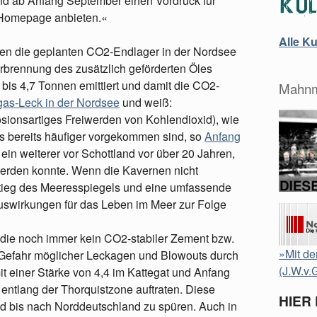
nd ab Anfang September einen Vordruck für
 Homepage anbieten.«
Alle K
egen die geplanten CO2-Endlager in der Nordsee
erbrennung des zusätzlich geförderten Öles
7 bis 4,7 Tonnen emittiert und damit die CO2-
Mahnm
gas-Leck in der Nordsee
und weiß:
sionsartiges Freiwerden von Kohlendioxid), wie
s bereits häufiger vorgekommen sind, so
Anfang
ein weiterer vor Schottland vor über 20 Jahren,
 werden konnte. Wenn die Kavernen nicht
stieg des Meeresspiegels und eine umfassende
uswirkungen für das Leben im Meer zur Folge
r die noch immer kein CO2-stabiler Zement bzw.
»Mit de
 Gefahr möglicher Leckagen und Blowouts durch
(J.W.v.
t einer Stärke von 4,4 im Kattegat und Anfang
 entlang der Thorquistzone auftraten. Diese
HIER
nd bis nach Norddeutschland zu spüren. Auch in