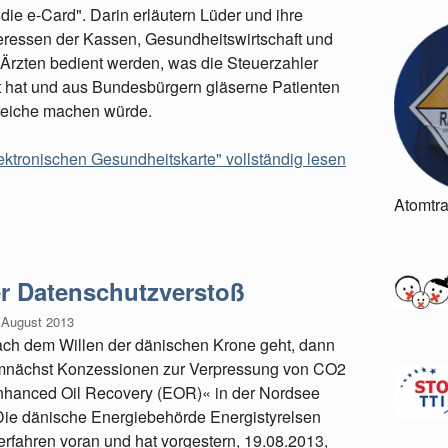
die e-Card". Darin erläutern Lüder und ihre
nteressen der Kassen, Gesundheitswirtschaft und
d Ärzten bedient werden, was die Steuerzahler
et hat und aus Bundesbürgern gläserne Patienten
ereiche machen würde.
lektronischen Gesundheitskarte" vollständig lesen
Atomtr
r Datenschutzverstoß
 August 2013
ch dem Willen der dänischen Krone geht, dann
nächst Konzessionen zur Verpressung von CO2
nhanced Oil Recovery (EOR)« in der Nordsee
Die dänische Energiebehörde Energistyrelsen
Verfahren voran und hat vorgestern, 19.08.2013,