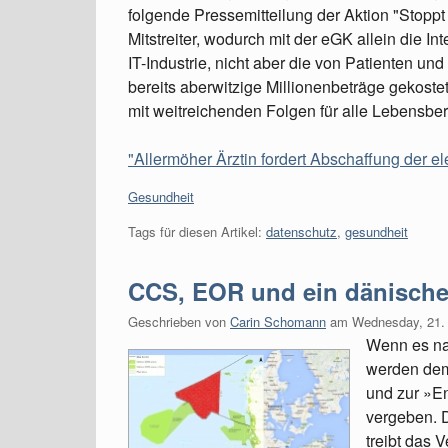
folgende Pressemitteilung der Aktion "Stoppt 
Mitstreiter, wodurch mit der eGK allein die I
IT-Industrie, nicht aber die von Patienten un
bereits aberwitzige Millionenbeträge gekost
mit weitreichenden Folgen für alle Lebensb
"Allermöher Ärztin fordert Abschaffung der e
Kategorien:
Gesundheit
Tags für diesen Artikel:
datenschutz
,
gesundheit
CCS, EOR und ein dänische
Geschrieben von
Carin Schomann
am
Wednesday, 21.
Wenn es na
werden dem
und zur »E
vergeben. 
treibt das 