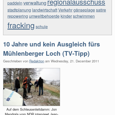
regionalausschuss
verwaltung
paddeln
stadtplanung
landwirtschaft
Verkehr
gänseplage
satire
repowering
umweltbehoerde
kinder
schwimmen
fracking
schule
10 Jahre und kein Ausgleich fürs
Mühlenberger Loch (TV-Tipp)
Geschrieben von
Redaktion
am
Wednesday, 21. December 2011
Auf dem Schleusenleitdamm: Jon
Mendrala vom NDR interviewt Jean-