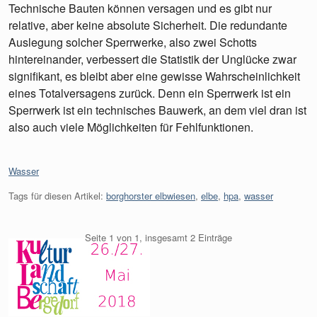
Technische Bauten können versagen und es gibt nur
relative, aber keine absolute Sicherheit. Die redundante
Auslegung solcher Sperrwerke, also zwei Schotts
hintereinander, verbessert die Statistik der Unglücke zwar
signifikant, es bleibt aber eine gewisse Wahrscheinlichkeit
eines Totalversagens zurück. Denn ein Sperrwerk ist ein
Sperrwerk ist ein technisches Bauwerk, an dem viel dran ist
also auch viele Möglichkeiten für Fehlfunktionen.
Kategorien:
Wasser
Tags für diesen Artikel:
borghorster elbwiesen
,
elbe
,
hpa
,
wasser
Seite 1 von 1, insgesamt 2 Einträge