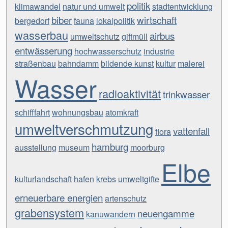
politik
klimawandel
natur und umwelt
stadtentwicklung
biber
wirtschaft
bergedorf
fauna
lokalpolitik
wasserbau
airbus
umweltschutz
giftmüll
entwässerung
hochwasserschutz
industrie
straßenbau
bahndamm
bildende kunst
kultur
malerei
Wasser
radioaktivität
trinkwasser
schifffahrt
wohnungsbau
atomkraft
umweltverschmutzung
vattenfall
flora
hamburg
ausstellung
museum
moorburg
Elbe
kulturlandschaft
hafen
krebs
umweltgifte
erneuerbare energien
artenschutz
grabensystem
neuengamme
kanuwandern