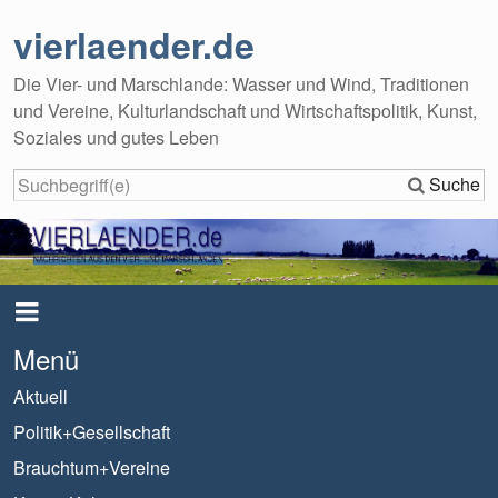
vierlaender.de
Die Vier- und Marschlande: Wasser und Wind, Traditionen
und Vereine, Kulturlandschaft und Wirtschaftspolitik, Kunst,
Soziales und gutes Leben
Suche
Menü
Aktuell
Politik+Gesellschaft
Brauchtum+Vereine