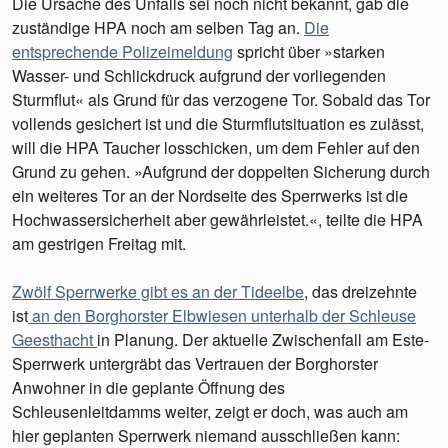
Die Ursache des Unfalls sei noch nicht bekannt, gab die
zuständige HPA noch am selben Tag an.
Die
entsprechende Polizeimeldung
spricht über »starken
Wasser- und Schlickdruck aufgrund der vorliegenden
Sturmflut« als Grund für das verzogene Tor. Sobald das Tor
vollends gesichert ist und die Sturmflutsituation es zulässt,
will die HPA Taucher losschicken, um dem Fehler auf den
Grund zu gehen. »Aufgrund der doppelten Sicherung durch
ein weiteres Tor an der Nordseite des Sperrwerks ist die
Hochwassersicherheit aber gewährleistet.«, teilte die HPA
am gestrigen Freitag mit.
Zwölf Sperrwerke gibt es an der Tideelbe
, das dreizehnte
ist
an den Borghorster Elbwiesen unterhalb der Schleuse
Geesthacht
in Planung. Der aktuelle Zwischenfall am Este-
Sperrwerk untergräbt das Vertrauen der Borghorster
Anwohner in die geplante Öffnung des
Schleusenleitdamms weiter, zeigt er doch, was auch am
hier geplanten Sperrwerk niemand ausschließen kann: