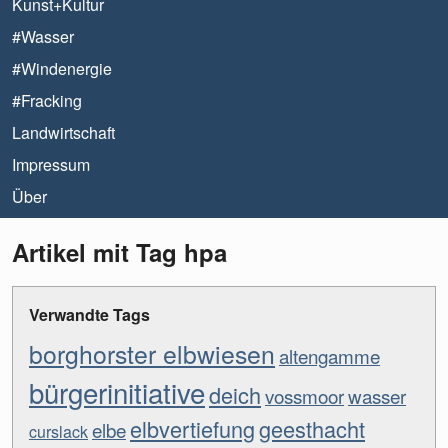
Kunst+Kultur
#Wasser
#Windenergie
#Fracking
Landwirtschaft
Impressum
Über
Artikel mit Tag hpa
Verwandte Tags
borghorster elbwiesen
altengamme
bürgerinitiative
deich
vossmoor
wasser
elbvertiefung
geesthacht
elbe
curslack