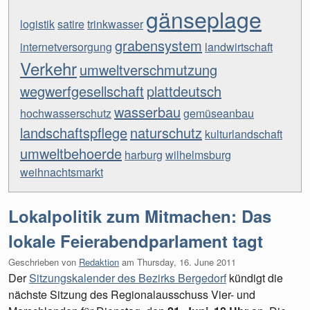
gänseplage
logistik
satire
trinkwasser
grabensystem
internetversorgung
landwirtschaft
Verkehr
umweltverschmutzung
wegwerfgesellschaft
plattdeutsch
wasserbau
hochwasserschutz
gemüseanbau
landschaftspflege
naturschutz
kulturlandschaft
umweltbehoerde
harburg
wilhelmsburg
weihnachtsmarkt
Lokalpolitik zum Mitmachen: Das
lokale Feierabendparlament tagt
Geschrieben von
Redaktion
am
Thursday, 16. June 2011
Der
Sitzungskalender des Bezirks Bergedorf
kündigt die
nächste Sitzung des Regionalausschuss Vier- und