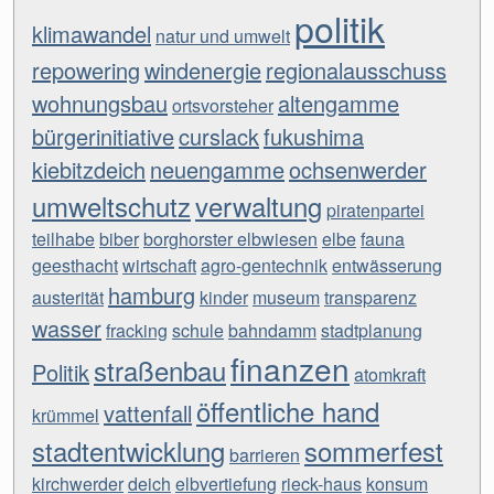
politik
klimawandel
natur und umwelt
repowering
windenergie
regionalausschuss
wohnungsbau
altengamme
ortsvorsteher
bürgerinitiative
curslack
fukushima
kiebitzdeich
neuengamme
ochsenwerder
umweltschutz
verwaltung
piratenpartei
teilhabe
biber
borghorster elbwiesen
elbe
fauna
geesthacht
wirtschaft
agro-gentechnik
entwässerung
hamburg
austerität
kinder
museum
transparenz
wasser
fracking
schule
bahndamm
stadtplanung
finanzen
straßenbau
Politik
atomkraft
öffentliche hand
vattenfall
krümmel
stadtentwicklung
sommerfest
barrieren
kirchwerder
deich
elbvertiefung
rieck-haus
konsum