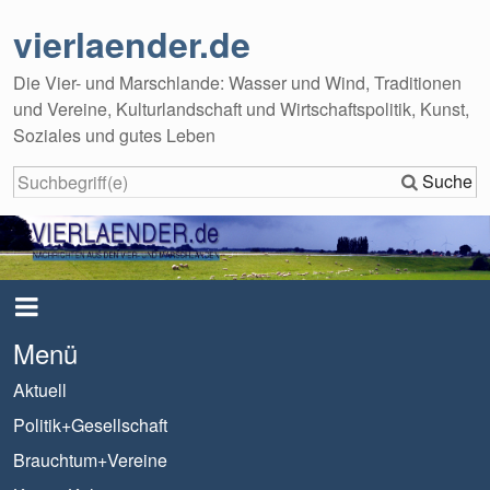
vierlaender.de
Die Vier- und Marschlande: Wasser und Wind, Traditionen
und Vereine, Kulturlandschaft und Wirtschaftspolitik, Kunst,
Soziales und gutes Leben
Suche
Menü
Aktuell
Politik+Gesellschaft
Brauchtum+Vereine