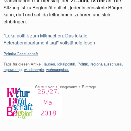
Marschlanden für Dienstag, den
21. Juni, 18 Uhr
an. Die
Sitzung ist zu Beginn öffentlich, jeder interessierte Bürger
kann, darf und soll da teilnehmen, zuhören und sich
einbringen.
"Lokalpolitik zum Mitmachen: Das lokale
Feierabendparlament tagt" vollständig lesen
Kategorien:
Politik&Gesellschaft
Tags für diesen Artikel:
lauben
,
lokalpolitik
,
Politik
,
regionalausschuss
,
repowering
,
windenergie
,
wohnungsbau
Seite 1 von 1, insgesamt 1 Einträge