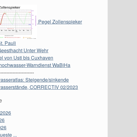
Pegel Zollenspieker
t. Pauli
Geesthacht Unter Wehr
l von Usti bis Cuxhaven
hochwasser-Warndienst WaBiHa
-----------------------
asseratlas: Steigende/sinkende
asserstände, CORRECTIV 02/2023
e
 2026
26
026
este ...