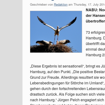
Geschrieben von
Redaktion
am
Thursday, 17. July 201
NABU: Noch
der Hanses
übertroffe
73 erfolgre
Hamburg. Da
übertrifft 
einmal deut
Hamburg 23
„Diese Ergebnis ist sensationell“, bringt es
Hamburg, auf den Punkt. „Die positive Bestan
Grund zur Freude. Allerdings resultiert sie w
Lebensbedingungen für Störche im Umland“, s
gehen durch den fortschreitenden Lebensrau
drastisch zurück. Als Folge suchen sich vie
nach Hamburg.“ Jürgen Pelch engagiert sich 