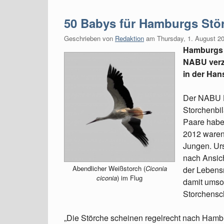
50 Babys für Hamburgs Stö
Geschrieben von
Redaktion
am
Thursday, 1. August 2
Hamburgs R
NABU verz
in der Han
Der NABU Ha
Storchenbil
Paare habe
2012 waren
Jungen. Ur
nach Ansic
Abendlicher Weißstorch (
Ciconia
der Lebens
ciconia
) im Flug
damit umso
Storchensc
„Die Störche scheinen regelrecht nach Hambur