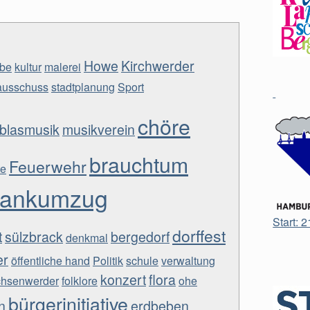
Howe
Kirchwerder
lbe
kultur
malerei
ausschuss
stadtplanung
Sport
chöre
blasmusik
musikverein
brauchtum
Feuerwehr
te
dankumzug
Start: 
dorffest
t
sülzbrack
bergedorf
denkmal
er
öffentliche hand
Politik
schule
verwaltung
konzert
flora
chsenwerder
folklore
ohe
bürgerinitiative
n
erdbeben