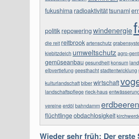
fukushima
radioaktivität
tsunami
er
windenergie
politik
repowering
reitbrook
die reit
artenschutz
grabensyst
umweltschutz
kiebitzdeich
agro-gent
gemüseanbau
gesundheit
konsum
land
elbvertiefung
geesthacht
stadtentwicklung
voge
wirtschaft
kulturlandschaft
biber
landschaftspflege
rieck-haus
entwässerun
erdbeere
vereine
erdöl
bahndamm
flüchtlinge
obdachlosigkeit
kirchwerd
Wieder sehr früh: Der erste