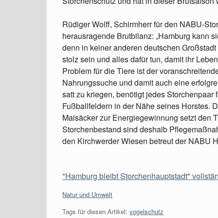
Storchenschutz und hat in dieser Brutsaison 
Rüdiger Wolff, Schirmherr für den NABU-Storc
herausragende Brutbilanz: „Hamburg kann si
denn in keiner anderen deutschen Großstadt gi
stolz sein und alles dafür tun, damit ihr Lebe
Problem für die Tiere ist der voranschreiten
Nahrungssuche und damit auch eine erfolgr
satt zu kriegen, benötigt jedes Storchenpaa
Fußballfeldern in der Nähe seines Horstes.
Maisäcker zur Energiegewinnung setzt den Ti
Storchenbestand sind deshalb Pflegemaßnah
den Kirchwerder Wiesen betreut der NABU H
"Hamburg bleibt Storchenhauptstadt" vollstä
Kategorien:
Natur und Umwelt
Tags für diesen Artikel:
vogelschutz