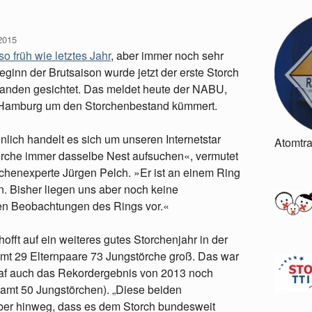
2015
so früh wie letztes Jahr
, aber immer noch sehr
eginn der Brutsaison wurde jetzt der erste Storch
landen gesichtet. Das meldet heute der NABU,
n Hamburg um den Storchenbestand kümmert.
lich handelt es sich um unseren Internetstar
Atomtr
örche immer dasselbe Nest aufsuchen«, vermutet
henexperte Jürgen Pelch. »Er ist an einem Ring
. Bisher liegen uns aber noch keine
hen Beobachtungen des Rings vor.«
fft auf ein weiteres gutes Storchenjahr in der
mt 29 Elternpaare 73 Jungstörche groß. Das war
traf auch das Rekordergebnis von 2013 noch
samt 50 Jungstörchen). „Diese beiden
ber hinweg, dass es dem Storch bundesweit