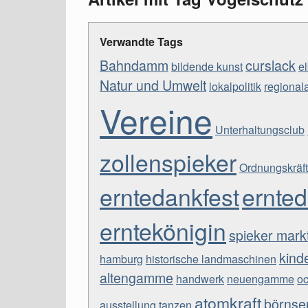
Verwandte Tags
Bahndamm
curslack
bildende kunst
e
Natur und Umwelt
lokalpolitik
regional
Vereine
Unterhaltungsclub
zollenspieker
Ordnungskräf
erntedankfest
ernte
erntekönigin
spieker mark
kind
hamburg
historische landmaschinen
altengamme
handwerk
neuengamme
o
atomkraft
börnse
ausstellung
tanzen