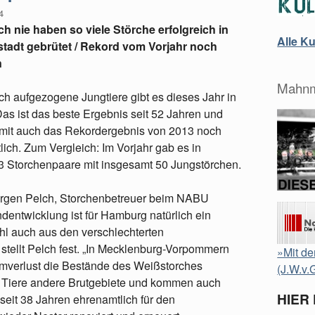
4
 nie haben so viele Störche erfolgreich in
Alle K
tadt gebrütet / Rekord vom Vorjahr noch
n
Mahnm
ich aufgezogene Jungtiere gibt es dieses Jahr in
s ist das beste Ergebnis seit 52 Jahren und
damit auch das Rekordergebnis von 2013 noch
lich. Zum Vergleich: Im Vorjahr gab es in
 Storchenpaare mit insgesamt 50 Jungstörchen.
 Jürgen Pelch, Storchenbetreuer beim NABU
dentwicklung ist für Hamburg natürlich ein
ohl auch aus den verschlechterten
tellt Pelch fest. „In Mecklenburg-Vorpommern
»Mit de
mverlust die Bestände des Weißstorches
(J.W.v.
le Tiere andere Brutgebiete und kommen auch
HIER
seit 38 Jahren ehrenamtlich für den