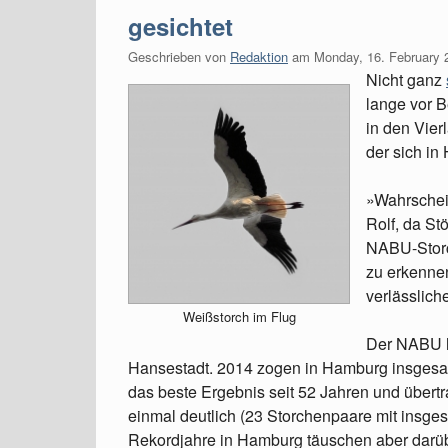
gesichtet
Geschrieben von
Redaktion
am
Monday, 16. February 
Nicht ganz
lange vor B
in den Vier
der sich i
»Wahrschein
Rolf, da St
NABU-Storc
zu erkennen
verlässlic
Weißstorch im Flug
Der NABU ho
Hansestadt. 2014 zogen in Hamburg insgesa
das beste Ergebnis seit 52 Jahren und über
einmal deutlich (23 Storchenpaare mit insge
Rekordjahre in Hamburg täuschen aber darü