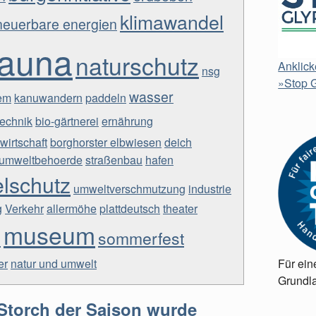
klimawandel
neuerbare energien
fauna
naturschutz
Anklick
nsg
»Stop G
wasser
em
kanuwandern
paddeln
echnik
bio-gärtnerei
ernährung
wirtschaft
borghorster elbwiesen
deich
umweltbehoerde
straßenbau
hafen
lschutz
umweltverschmutzung
industrie
g
Verkehr
allermöhe
plattdeutsch
theater
museum
n
sommerfest
er
natur und umwelt
Für ein
Grundla
 Storch der Saison wurde