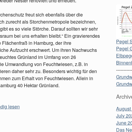
wieder Nester renoviert und erneuert.
henschutz freut sich ebenfalls über die
ch zurecht als Storchenmetropole bezeichnen,
bt es so viele Störche. Darauf sollten wir sehr
nsraum bei uns erhalten bleibt.“ Ein gravierendes
Pegel S
de Flächenfraß in Hamburg, der ihre
Pegel 
eiche Aufzucht erschwert. Um ihren Nachwuchs
Elbpege
r feuchtes Grünland im Umfang von 26
Binnen
 Die Umwandlung von Feuchtwiesen, z.B. in
----------
eren daher sehr zu. Besonders wichtig für den
Grundw
men zum Erhalt von Feuchtwiesen. Allein in
Grundw
amburg 40 Hektar Grünland.
Archiv
ndig lesen
August
July 20
June 2
Das Neu