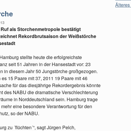
Älteres 
rche
013
uf als Storchenmetropole bestätigt
eichnet Rekordbrutsaison der Weißstörche
sestadt
mburg stellte heute die erfolgreichste
anz seit 51 Jahren in der Hansestadt vor: 23
n in diesem Jahr 50 Jungstörche großgezogen.
 es 15 Paare mit 37, 2011 19 Paare mit 46
sache für das diesjährige Rekordergebnis könnte
ht des NABU die dramatische Verschlechterung
räume in Norddeutschland sein. Hamburg trage
 mehr eine besondere Verantwortung für den
hutz, so der NABU.
g zu ´flüchten´“, sagt Jürgen Pelch,