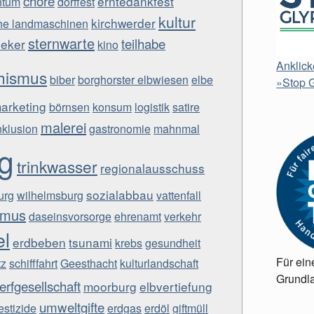
chöre
erntedankfest
htum
dorffest
kultur
kirchwerder
che landmaschinen
sternwarte
teilhabe
ieker
kino
Anklick
hismus
biber
borghorster elbwiesen
elbe
»Stop G
arketing
börnsen
konsum
logistik
satire
malerei
nklusion
gastronomie
mahnmal
ng
trinkwasser
regionalausschuss
sozialabbau
urg
wilhelmsburg
vattenfall
ismus
daseinsvorsorge
ehrenamt
verkehr
l
erdbeben
tsunami
krebs
gesundheit
Für ein
tz
schifffahrt
Geesthacht
kulturlandschaft
Grundla
rfgesellschaft
moorburg
elbvertiefung
umweltgifte
estizide
erdgas
erdöl
giftmüll