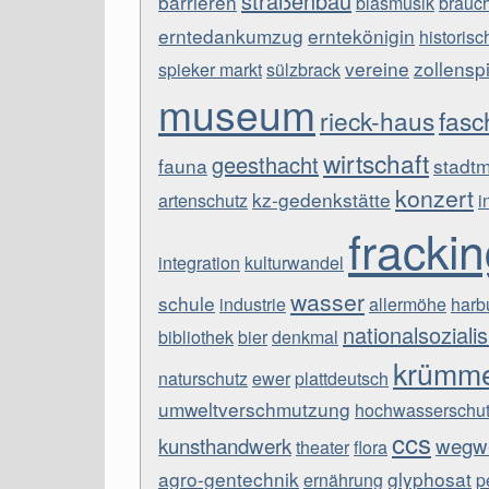
straßenbau
barrieren
blasmusik
brauc
erntedankumzug
erntekönigin
historis
vereine
zollensp
spieker markt
sülzbrack
museum
rieck-haus
fasc
wirtschaft
geesthacht
fauna
stadtm
konzert
kz-gedenkstätte
artenschutz
i
fracki
integration
kulturwandel
wasser
schule
industrie
allermöhe
harb
nationalsozial
bibliothek
bier
denkmal
krümme
naturschutz
ewer
plattdeutsch
umweltverschmutzung
hochwasserschu
ccs
kunsthandwerk
wegwe
theater
flora
agro-gentechnik
glyphosat
ernährung
p