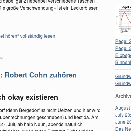
und dabei ganz nebenbei verschiedene Taschen
ie große Verschwendung« ist ein Leckerbissen
l hören" vollständig lesen
Pegel S
Pegel 
Elbpege
tur
Binnen
----------
p: Robert Cohn zuhören
Grundw
Grundw
h okay existieren
Archiv
August
 (denn Bergedorf ist nicht Uelzen und hier wird
July 20
rrübenrechnungen geschrieben) und liest da. Am
June 2
7. Juli, ab halb Neun, abends natürlich.
Das Neu