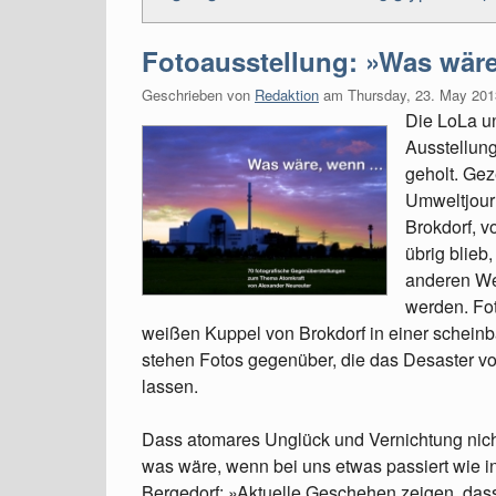
Fotoausstellung: »Was wäre
Geschrieben von
Redaktion
am
Thursday, 23. May 201
Die LoLa u
Ausstellun
geholt. Ge
Umweltjour
Brokdorf, 
übrig blieb
anderen We
werden. Fot
weißen Kuppel von Brokdorf in einer scheinb
stehen Fotos gegenüber, die das Desaster v
lassen.
Dass atomares Unglück und Vernichtung nich
was wäre, wenn bei uns etwas passiert wie i
Bergedorf: »Aktuelle Geschehen zeigen, d