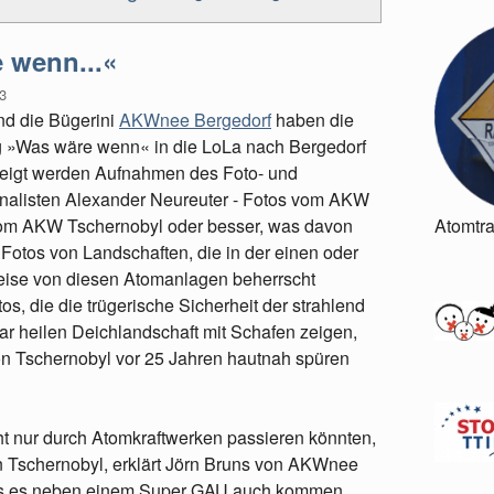
 wenn...«
3
nd die Bügerini
AKWnee Bergedorf
haben die
g »Was wäre wenn« in die LoLa nach Bergedorf
zeigt werden Aufnahmen des Foto- und
nalisten Alexander Neureuter - Fotos vom AKW
vom AKW Tschernobyl oder besser, was davon
Atomtr
, Fotos von Landschaften, die in der einen oder
ise von diesen Atomanlagen beherrscht
os, die die trügerische Sicherheit der strahlend
ar heilen Deichlandschaft mit Schafen zeigen,
on Tschernobyl vor 25 Jahren hautnah spüren
t nur durch Atomkraftwerken passieren könnten,
n Tschernobyl, erklärt Jörn Bruns von AKWnee
ass es neben einem Super GAU auch kommen