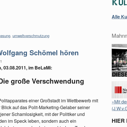
Alle K
Mahnm
lesung
,
umweltverschmutzung
 Wolfgang Schömel hören
11
, 03.08.2011, im BeLaMi:
Die große Verschwendung
Politapparates einer Großstadt im Wettbewerb mit
»Mit de
Blick auf das Polit-Marketing-Gelaber seiner
(J.W.v.
ner Schamlosigkeit, mit der Politiker und
HIER
den im Speck leben, sondern auch ein