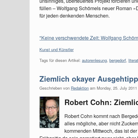
unsinniges, überteuertes Projekt forcieren 
füllen – Wolfgang Schömels neuer Roman »D
für jeden denkenden Menschen.
"Keine verschwendete Zeit: Wolfgang Schöme
Kategorien:
Kunst und Künstler
Tags für diesen Artikel:
autorenlesung
,
bergedorf
,
litera
Ziemlich okayer Ausgehtip
Geschrieben von
Redaktion
am
Monday, 25. July 2011
Robert Cohn: Ziemlic
Robert Cohn kommt nach Bergedorf
alles mögliche, aber nicht Zucke
kommenden Mittwoch, das ist der 2