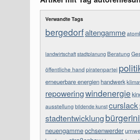
Verwandte Tags
bergedorf
altengamme
atomk
Beratung
Ges
landwirtschaft
stadtplanung
politi
öffentliche hand
piratenpartei
erneuerbare energien
handwerk
klim
windenergie
repowering
kin
curslack
ausstellung
bildende kunst
bürgerini
stadtentwicklung
neuengamme
ochsenwerder
umwel