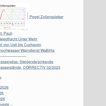
Pegel Zollenspieker
t. Pauli
Geesthacht Unter Wehr
l von Usti bis Cuxhaven
hochwasser-Warndienst WaBiHa
-----------------------
asseratlas: Steigende/sinkende
asserstände, CORRECTIV 02/2023
e
 2026
26
026
este ...