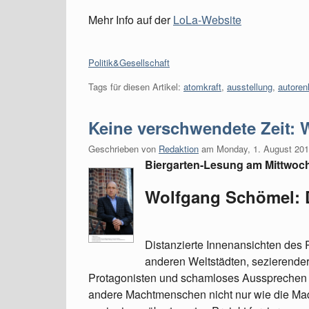
Mehr Info auf der
LoLa-Website
Kategorien:
Politik&Gesellschaft
Tags für diesen Artikel:
atomkraft
,
ausstellung
,
autoren
Keine verschwendete Zeit:
Geschrieben von
Redaktion
am
Monday, 1. August 20
Biergarten-Lesung am Mittwoch
Wolfgang Schömel: 
Distanzierte Innenansichten des 
anderen Weltstädten, sezierender 
Protagonisten und schamloses Aussprechen je
andere Machtmenschen nicht nur wie die Ma