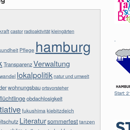
raft
castor
radioaktivität
kleingärten
hamburg
undheit
Pflege
k
Verwaltung
Transparenz
lokalpolitik
awandel
natur und umwelt
der
wohnungsbau
ortsvorsteher
Start: 
flüchtlinge
obdachlosigkeit
tiative
fukushima
kiebitzdeich
Literatur
sommerfest
tschutz
tanzen