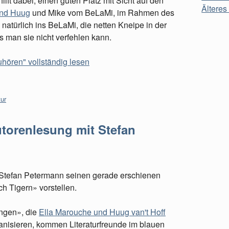
hilft dabei, einen guten Platz mit Sicht auf den
Älteres 
und Huug
und Mike vom BeLaMi, im Rahmen des
atürlich ins BeLaMi, die netten Kneipe in der
s man sie nicht verfehlen kann.
hören" vollständig lesen
tur
torenlesung mit Stefan
 Stefan Petermann seinen gerade erschienen
h Tigern» vorstellen.
ngen», die
Ella Marouche und Huug van't Hoff
ganisieren, kommen Literaturfreunde im blauen