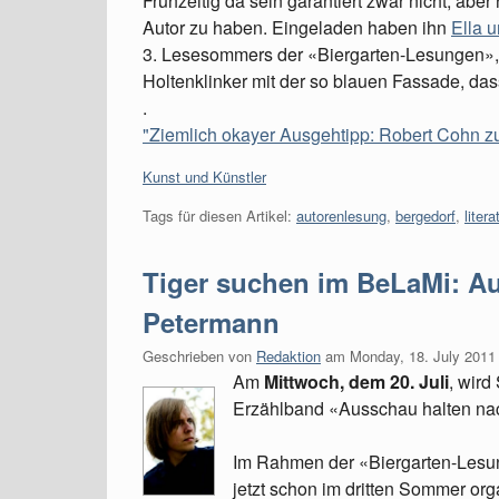
Frühzeitig da sein garantiert zwar nicht, aber 
Autor zu haben. Eingeladen haben ihn
Ella 
3. Lesesommers der «Biergarten-Lesungen», n
Holtenklinker mit der so blauen Fassade, das
.
"Ziemlich okayer Ausgehtipp: Robert Cohn zu
Kategorien:
Kunst und Künstler
Tags für diesen Artikel:
autorenlesung
,
bergedorf
,
litera
Tiger suchen im BeLaMi: Au
Petermann
Geschrieben von
Redaktion
am
Monday, 18. July 2011
Am
Mittwoch, dem 20. Juli
, wird
Erzählband «Ausschau halten nac
Im Rahmen der «Biergarten-Lesu
jetzt schon im dritten Sommer or