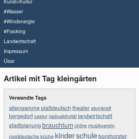
Kunst+Kultur
#Wasser
#Windenergie
#Fracking
Landwirtschaft
Impressum
Über
Artikel mit Tag kleingärten
Verwandte Tags
altengamme
plattdeutsch
theater
atomkraft
bergedorf
landwirtschaft
castor
radioaktivität
brauchtum
stadtplanung
chöre
musikverein
kinder
schule
borghorster
norddeutsche küche