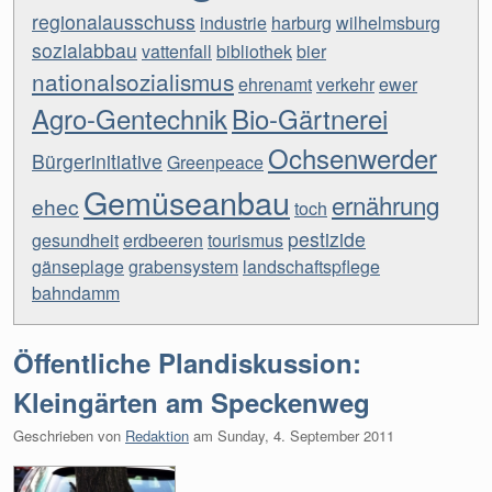
regionalausschuss
industrie
harburg
wilhelmsburg
sozialabbau
vattenfall
bibliothek
bier
nationalsozialismus
ehrenamt
verkehr
ewer
Agro-Gentechnik
Bio-Gärtnerei
Ochsenwerder
Bürgerinitiative
Greenpeace
Gemüseanbau
ernährung
ehec
toch
pestizide
gesundheit
erdbeeren
tourismus
gänseplage
grabensystem
landschaftspflege
bahndamm
Öffentliche Plandiskussion:
Kleingärten am Speckenweg
Geschrieben von
Redaktion
am
Sunday, 4. September 2011