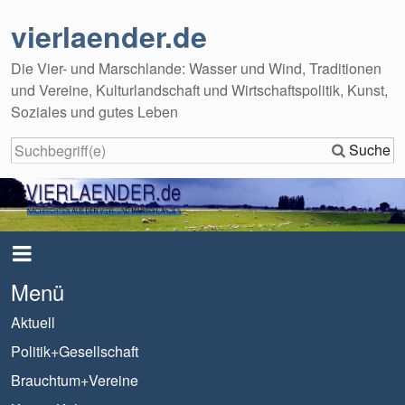
vierlaender.de
Die Vier- und Marschlande: Wasser und Wind, Traditionen
und Vereine, Kulturlandschaft und Wirtschaftspolitik, Kunst,
Soziales und gutes Leben
Suche
Menü
Aktuell
Politik+Gesellschaft
Brauchtum+Vereine