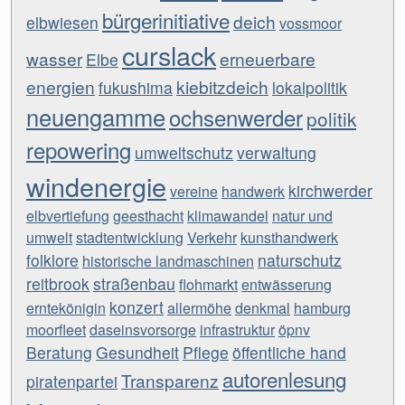
bürgerinitiative
deich
elbwiesen
vossmoor
curslack
wasser
erneuerbare
Elbe
energien
kiebitzdeich
fukushima
lokalpolitik
neuengamme
ochsenwerder
politik
repowering
umweltschutz
verwaltung
windenergie
kirchwerder
vereine
handwerk
elbvertiefung
geesthacht
klimawandel
natur und
umwelt
stadtentwicklung
Verkehr
kunsthandwerk
folklore
naturschutz
historische landmaschinen
reitbrook
straßenbau
flohmarkt
entwässerung
konzert
erntekönigin
allermöhe
denkmal
hamburg
moorfleet
daseinsvorsorge
infrastruktur
öpnv
Beratung
Gesundheit
Pflege
öffentliche hand
autorenlesung
Transparenz
piratenpartei