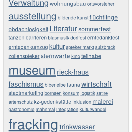
Verwaltung
wohnungsbau
ortsvorsteher
ausstellung
flüchtlinge
bildende kunst
Literatur
sommerfest
obdachlosigkeit
tanzen
barrieren
erntedankfest
blasmusik
dorffest
kultur
erntedankumzug
spieker markt
sülzbrack
sternwarte
teilhabe
zollenspieker
kino
museum
rieck-haus
faschismus
wirtschaft
fauna
biber
elbe
stadtmarketing
börnsen
konsum
logistik
satire
malerei
kz-gedenkstätte
artenschutz
inklusion
gastronomie
mahnmal
integration
kulturwandel
fracking
trinkwasser