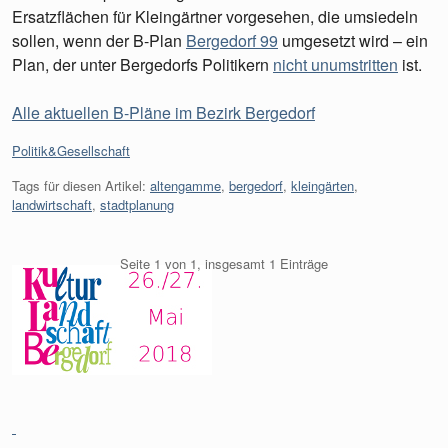
Ersatzflächen für Kleingärtner vorgesehen, die umsiedeln
sollen, wenn der B-Plan
Bergedorf 99
umgesetzt wird – ein
Plan, der unter Bergedorfs Politikern
nicht unumstritten
ist.
Alle aktuellen B-Pläne im Bezirk Bergedorf
Kategorien:
Politik&Gesellschaft
Tags für diesen Artikel:
altengamme
,
bergedorf
,
kleingärten
,
landwirtschaft
,
stadtplanung
Seite 1 von 1, insgesamt 1 Einträge