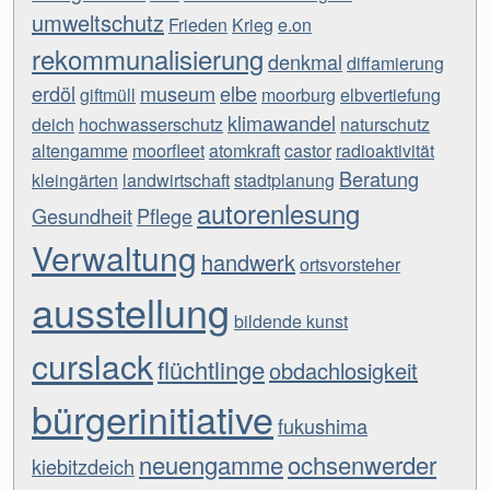
umweltschutz
Frieden
Krieg
e.on
rekommunalisierung
denkmal
diffamierung
erdöl
museum
elbe
giftmüll
moorburg
elbvertiefung
klimawandel
deich
hochwasserschutz
naturschutz
altengamme
moorfleet
atomkraft
castor
radioaktivität
Beratung
kleingärten
landwirtschaft
stadtplanung
autorenlesung
Gesundheit
Pflege
Verwaltung
handwerk
ortsvorsteher
ausstellung
bildende kunst
curslack
flüchtlinge
obdachlosigkeit
bürgerinitiative
fukushima
neuengamme
ochsenwerder
kiebitzdeich