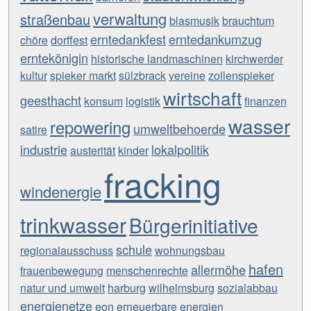
verwaltung
straßenbau
blasmusik
brauchtum
erntedankfest
erntedankumzug
chöre
dorffest
erntekönigin
historische landmaschinen
kirchwerder
kultur
spieker markt
sülzbrack
vereine
zollenspieker
wirtschaft
geesthacht
konsum
logistik
finanzen
wasser
repowering
umweltbehoerde
satire
industrie
lokalpolitik
austerität
kinder
fracking
windenergie
trinkwasser
Bürgerinitiative
schule
regionalausschuss
wohnungsbau
hafen
allermöhe
frauenbewegung
menschenrechte
natur und umwelt
harburg
wilhelmsburg
sozialabbau
energienetze
eon
erneuerbare energien