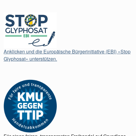
Anklicken und die Europäische Bürgerinitiative (EBI) »Stop
Glyphosat« unterstützen.