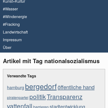
Kunst+Kultur
#Wasser
#Windenergie
#Fracking
Landwirtschaft
Impressum
Über
Artikel mit Tag nationalsozialismus
Verwandte Tags
bergedorf
öffentliche hand
hamburg
politik
Transparenz
piratenpartei
vattenfall
stadtentwicklung
barrieren