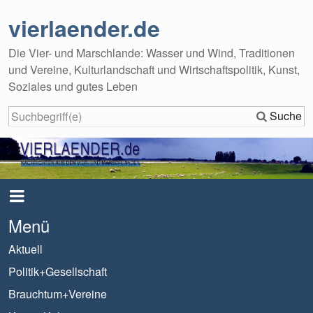
vierlaender.de
Die Vier- und Marschlande: Wasser und Wind, Traditionen
und Vereine, Kulturlandschaft und Wirtschaftspolitik, Kunst,
Soziales und gutes Leben
Suche
Menü
Aktuell
Politik+Gesellschaft
Brauchtum+Vereine