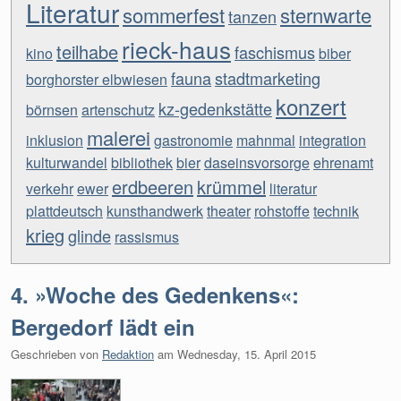
Literatur
sommerfest
sternwarte
tanzen
rieck-haus
teilhabe
faschismus
kino
biber
fauna
stadtmarketing
borghorster elbwiesen
konzert
kz-gedenkstätte
börnsen
artenschutz
malerei
inklusion
gastronomie
mahnmal
integration
kulturwandel
bibliothek
bier
daseinsvorsorge
ehrenamt
erdbeeren
krümmel
verkehr
ewer
literatur
plattdeutsch
kunsthandwerk
theater
rohstoffe
technik
krieg
glinde
rassismus
4. »Woche des Gedenkens«:
Bergedorf lädt ein
Geschrieben von
Redaktion
am
Wednesday, 15. April 2015