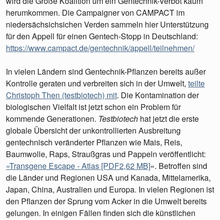
wird die Große Koalition um ein Gentechnik-Verbot kaum
herumkommen. Die Campaigner von CAMPACT im
niedersächsichsichen Verden sammeln hier Unterstützung
für den Appell für einen Gentech-Stopp in Deutschland:
https://www.campact.de/gentechnik/appell/teilnehmen/
In vielen Ländern sind Gentechnik-Pflanzen bereits außer
Kontrolle geraten und verbreiten sich in der Umwelt,
teilte
Christoph Then (testbiotech) mit
. Die Kontamination der
biologischen Vielfalt ist jetzt schon ein Problem für
kommende Generationen.
Testbiotech
hat jetzt die erste
globale Übersicht der unkontrollierten Ausbreitung
gentechnisch veränderter Pflanzen wie Mais, Reis,
Baumwolle, Raps, Straußgras und Pappeln veröffentlicht:
»Transgene Escape - Atlas [PDF2,62 MB]
«. Betroffen sind
die Länder und Regionen USA und Kanada, Mittelamerika,
Japan, China, Australien und Europa. In vielen Regionen ist
den Pflanzen der Sprung vom Acker in die Umwelt bereits
gelungen. In einigen Fällen finden sich die künstlichen