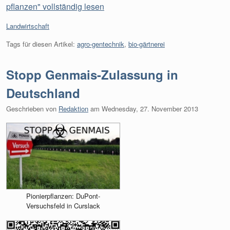
pflanzen" vollständig lesen
Kategorien:
Landwirtschaft
Tags für diesen Artikel:
agro-gentechnik
,
bio-gärtnerei
Stopp Genmais-Zulassung in
Deutschland
Geschrieben von
Redaktion
am
Wednesday, 27. November 2013
Pionierpflanzen: DuPont-
Versuchsfeld in Curslack