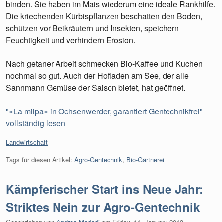
binden. Sie haben im Mais wiederum eine ideale Rankhilfe.
Die kriechenden Kürbispflanzen beschatten den Boden,
schützen vor Beikräutern und Insekten, speichern
Feuchtigkeit und verhindern Erosion.
Nach getaner Arbeit schmecken Bio-Kaffee und Kuchen
nochmal so gut. Auch der Hofladen am See, der alle
Sannmann Gemüse der Saison bietet, hat geöffnet.
"»La milpa« in Ochsenwerder, garantiert Gentechnikfrei"
vollständig lesen
Kategorien:
Landwirtschaft
Tags für diesen Artikel:
Agro-Gentechnik
,
Bio-Gärtnerei
Kämpferischer Start ins Neue Jahr:
Striktes Nein zur Agro-Gentechnik
Geschrieben von
Andrea Madadi
am
Friday, 11. January 2013