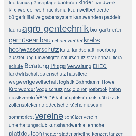
kinder
tourismus
gänseplage
barrieren
handwerk
kirchwerder
weihnachtsmarkt
umweltbehoerde
bürgerinitiative
grabensystem
kanuwandern
paddeln
agro-gentechnik
bio-gärtnerei
fauna
gemüseanbau
krebs
ochsenwerder
hochwasserschutz
kulturlandschaft
moorburg
ausstellung
umweltgifte
naturschutz
straßenbau
flora
Beratung
Pflege
schule
Verwaltung
EHEC
landwirtschaft
datenschutz
haustiere
wegwerfgesellschaft
logistik
Bahndamm
Howe
Kirchwerder
Vogelschutz
nsg die reit
reitbrook
hafen
Vereine
musikverein
kultur
spieker markt
sülzbrack
zollenspieker
norddeutsche küche
museum
vereine
sommerfest
schützenverein
unterhaltungsclub
kunsthandwerk
allermöhe
plattdeutsch
theater
stadtmarketing
konzert
tanzen