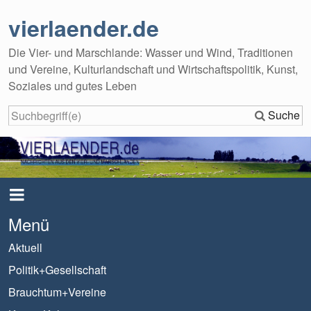
vierlaender.de
Die Vier- und Marschlande: Wasser und Wind, Traditionen
und Vereine, Kulturlandschaft und Wirtschaftspolitik, Kunst,
Soziales und gutes Leben
Suche
Menü
Aktuell
Politik+Gesellschaft
Brauchtum+Vereine