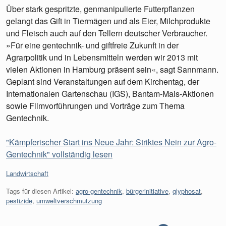
Über stark gespritzte, genmanipulierte Futterpflanzen
gelangt das Gift in Tiermägen und als Eier, Milchprodukte
und Fleisch auch auf den Tellern deutscher Verbraucher.
»Für eine gentechnik- und giftfreie Zukunft in der
Agrarpolitik und in Lebensmitteln werden wir 2013 mit
vielen Aktionen in Hamburg präsent sein«, sagt Sannmann.
Geplant sind Veranstaltungen auf dem Kirchentag, der
Internationalen Gartenschau (IGS), Bantam-Mais-Aktionen
sowie Filmvorführungen und Vorträge zum Thema
Gentechnik.
"Kämpferischer Start ins Neue Jahr: Striktes Nein zur Agro-
Gentechnik" vollständig lesen
Kategorien:
Landwirtschaft
Tags für diesen Artikel:
agro-gentechnik
,
bürgerinitiative
,
glyphosat
,
pestizide
,
umweltverschmutzung