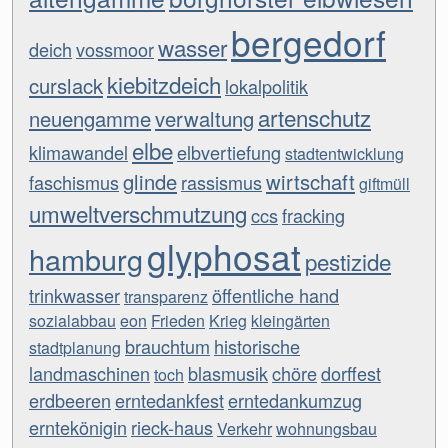
bergedorf
wasser
deich
vossmoor
kiebitzdeich
curslack
lokalpolitik
artenschutz
neuengamme
verwaltung
elbe
klimawandel
elbvertiefung
stadtentwicklung
glinde
wirtschaft
faschismus
rassismus
giftmüll
umweltverschmutzung
ccs
fracking
glyphosat
hamburg
pestizide
trinkwasser
öffentliche hand
transparenz
sozialabbau
eon
Frieden
Krieg
kleingärten
brauchtum
historische
stadtplanung
landmaschinen
blasmusik
chöre
dorffest
toch
erdbeeren
erntedankfest
erntedankumzug
erntekönigin
rieck-haus
Verkehr
wohnungsbau