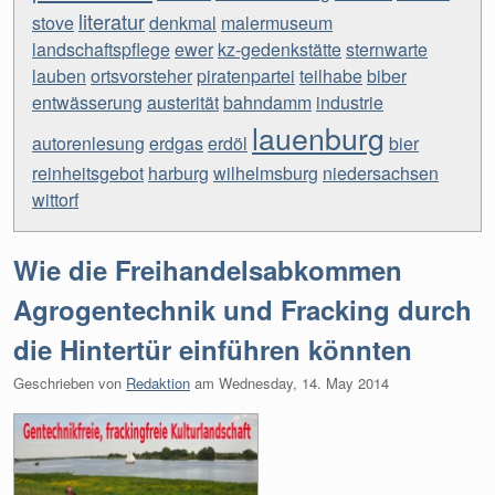
literatur
stove
denkmal
malermuseum
landschaftspflege
ewer
kz-gedenkstätte
sternwarte
lauben
ortsvorsteher
piratenpartei
teilhabe
biber
entwässerung
austerität
bahndamm
industrie
lauenburg
autorenlesung
erdgas
erdöl
bier
reinheitsgebot
harburg
wilhelmsburg
niedersachsen
wittorf
Wie die Freihandelsabkommen
Agrogentechnik und Fracking durch
die Hintertür einführen könnten
Geschrieben von
Redaktion
am
Wednesday, 14. May 2014