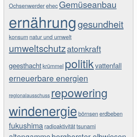
Gemüseanbau
Ochsenwerder
ehec
ernährung
gesundheit
konsum
natur und umwelt
umweltschutz
atomkraft
politik
geesthacht
vattenfall
krümmel
erneuerbare energien
repowering
regionalausschuss
windenergie
börnsen
erdbeben
fukushima
radioaktivität
tsunami
altengamme
borghorster elbwiesen