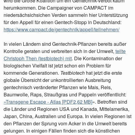
wird die Große Koalition um ein Gentechnik-Verbot kaum
herumkommen. Die Campaigner von CAMPACT im
niedersächsichsichen Verden sammeln hier Unterstützung
für den Appell für einen Gentech-Stopp in Deutschland:
https://www.campact.de/gentechnik/appell/teilnehmen/
In vielen Ländern sind Gentechnik-Pflanzen bereits außer
Kontrolle geraten und verbreiten sich in der Umwelt,
teilte
Christoph Then (testbiotech) mit
. Die Kontamination der
biologischen Vielfalt ist jetzt schon ein Problem für
kommende Generationen.
Testbiotech
hat jetzt die erste
globale Übersicht der unkontrollierten Ausbreitung
gentechnisch veränderter Pflanzen wie Mais, Reis,
Baumwolle, Raps, Straußgras und Pappeln veröffentlicht:
»Transgene Escape - Atlas [PDF2,62 MB]
«. Betroffen sind
die Länder und Regionen USA und Kanada, Mittelamerika,
Japan, China, Australien und Europa. In vielen Regionen ist
den Pflanzen der Sprung vom Acker in die Umwelt bereits
gelungen. In einigen Fällen finden sich die künstlichen