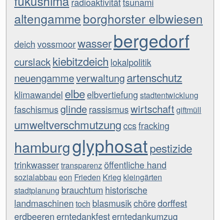
fukushima
radioaktivität
tsunami
altengamme
borghorster elbwiesen
bergedorf
wasser
deich
vossmoor
kiebitzdeich
curslack
lokalpolitik
artenschutz
neuengamme
verwaltung
elbe
klimawandel
elbvertiefung
stadtentwicklung
glinde
wirtschaft
faschismus
rassismus
giftmüll
umweltverschmutzung
ccs
fracking
glyphosat
hamburg
pestizide
trinkwasser
öffentliche hand
transparenz
sozialabbau
eon
Frieden
Krieg
kleingärten
brauchtum
historische
stadtplanung
landmaschinen
blasmusik
chöre
dorffest
toch
erdbeeren
erntedankfest
erntedankumzug