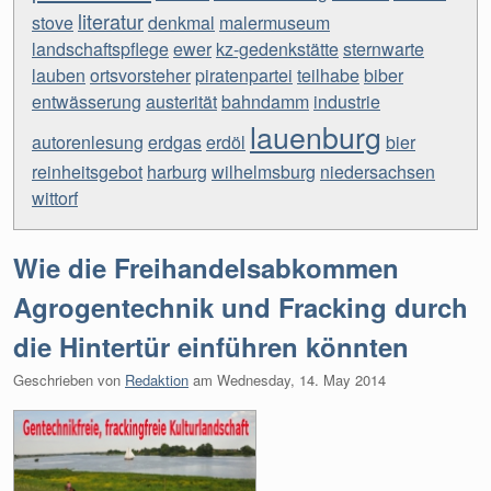
literatur
stove
denkmal
malermuseum
landschaftspflege
ewer
kz-gedenkstätte
sternwarte
lauben
ortsvorsteher
piratenpartei
teilhabe
biber
entwässerung
austerität
bahndamm
industrie
lauenburg
autorenlesung
erdgas
erdöl
bier
reinheitsgebot
harburg
wilhelmsburg
niedersachsen
wittorf
Wie die Freihandelsabkommen
Agrogentechnik und Fracking durch
die Hintertür einführen könnten
Geschrieben von
Redaktion
am
Wednesday, 14. May 2014