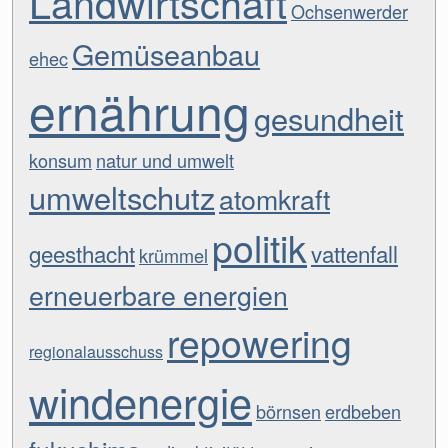
Landwirtschaft
Ochsenwerder
Gemüseanbau
ehec
ernährung
gesundheit
konsum
natur und umwelt
umweltschutz
atomkraft
politik
geesthacht
vattenfall
krümmel
erneuerbare energien
repowering
regionalausschuss
windenergie
börnsen
erdbeben