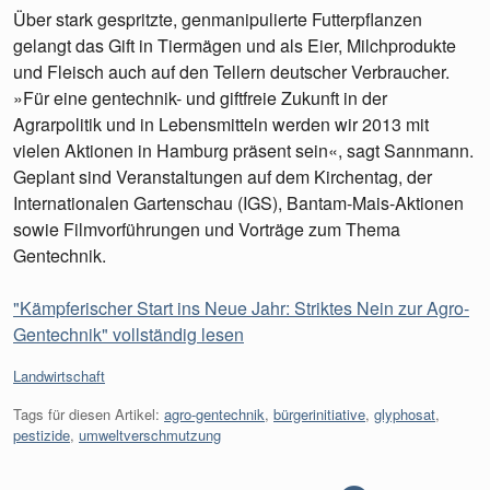
Über stark gespritzte, genmanipulierte Futterpflanzen
gelangt das Gift in Tiermägen und als Eier, Milchprodukte
und Fleisch auch auf den Tellern deutscher Verbraucher.
»Für eine gentechnik- und giftfreie Zukunft in der
Agrarpolitik und in Lebensmitteln werden wir 2013 mit
vielen Aktionen in Hamburg präsent sein«, sagt Sannmann.
Geplant sind Veranstaltungen auf dem Kirchentag, der
Internationalen Gartenschau (IGS), Bantam-Mais-Aktionen
sowie Filmvorführungen und Vorträge zum Thema
Gentechnik.
"Kämpferischer Start ins Neue Jahr: Striktes Nein zur Agro-
Gentechnik" vollständig lesen
Kategorien:
Landwirtschaft
Tags für diesen Artikel:
agro-gentechnik
,
bürgerinitiative
,
glyphosat
,
pestizide
,
umweltverschmutzung