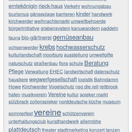
erntekönigin
rieck-haus
Verkehr
wohnungsbau
kinder
tourismus
gänseplage
barrieren
handwerk
kirchwerder
weihnachtsmarkt
umweltbehoerde
bürgerinitiative
grabensystem
kanuwandern
paddeln
gemüseanbau
bio-gärtnerei
fauna
krebs
hochwasserschutz
ochsenwerder
kulturlandschaft
moorburg
ausstellung
umweltgifte
Beratung
naturschutz
straßenbau
flora
schule
Pflege
Verwaltung
EHEC
landwirtschaft
datenschutz
wegwerfgesellschaft
haustiere
logistik
Bahndamm
Howe
Kirchwerder
Vogelschutz
nsg die reit
reitbrook
Vereine
hafen
musikverein
kultur
spieker markt
sülzbrack
zollenspieker
norddeutsche küche
museum
vereine
sommerfest
schützenverein
unterhaltungsclub
kunsthandwerk
allermöhe
plattdeutsch
theater
stadtmarketing
konzert
tanzen