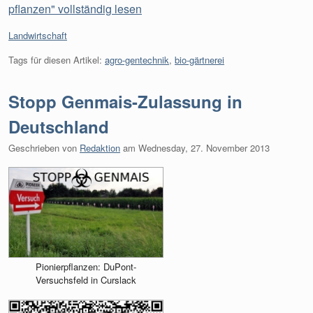
pflanzen" vollständig lesen
Kategorien:
Landwirtschaft
Tags für diesen Artikel:
agro-gentechnik
,
bio-gärtnerei
Stopp Genmais-Zulassung in
Deutschland
Geschrieben von
Redaktion
am
Wednesday, 27. November 2013
Pionierpflanzen: DuPont-
Versuchsfeld in Curslack