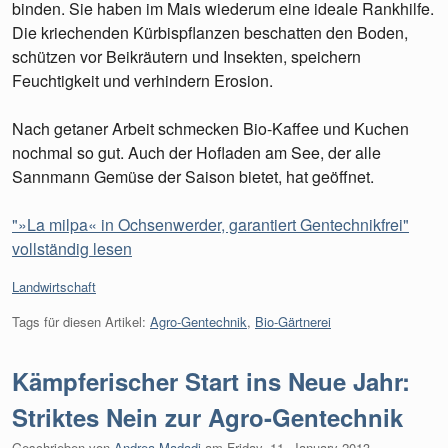
binden. Sie haben im Mais wiederum eine ideale Rankhilfe.
Die kriechenden Kürbispflanzen beschatten den Boden,
schützen vor Beikräutern und Insekten, speichern
Feuchtigkeit und verhindern Erosion.
Nach getaner Arbeit schmecken Bio-Kaffee und Kuchen
nochmal so gut. Auch der Hofladen am See, der alle
Sannmann Gemüse der Saison bietet, hat geöffnet.
"»La milpa« in Ochsenwerder, garantiert Gentechnikfrei"
vollständig lesen
Kategorien:
Landwirtschaft
Tags für diesen Artikel:
Agro-Gentechnik
,
Bio-Gärtnerei
Kämpferischer Start ins Neue Jahr:
Striktes Nein zur Agro-Gentechnik
Geschrieben von
Andrea Madadi
am
Friday, 11. January 2013