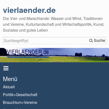
vierlaender.de
Die Vier- und Marschlande: Wasser und Wind, Traditionen
und Vereine, Kulturlandschaft und Wirtschaftspolitik, Kunst,
Soziales und gutes Leben
Suche
Menü
Aktuell
Politik+Gesellschaft
Brauchtum+Vereine