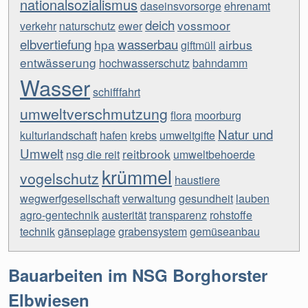
nationalsozialismus
daseinsvorsorge
ehrenamt
deich
vossmoor
verkehr
naturschutz
ewer
elbvertiefung
wasserbau
hpa
airbus
giftmüll
entwässerung
hochwasserschutz
bahndamm
Wasser
schifffahrt
umweltverschmutzung
flora
moorburg
Natur und
kulturlandschaft
hafen
krebs
umweltgifte
Umwelt
reitbrook
nsg die reit
umweltbehoerde
krümmel
vogelschutz
haustiere
wegwerfgesellschaft
verwaltung
gesundheit
lauben
agro-gentechnik
austerität
transparenz
rohstoffe
technik
gänseplage
grabensystem
gemüseanbau
Bauarbeiten im NSG Borghorster
Elbwiesen