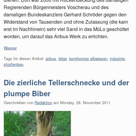
Regierenden Bürgermeisters Voscherau und des
damaligen Bundeskanzlers Gerhard Schröder gegen den
Widerstand von Tausenden und ohne Zulassung (die kam
erst im Nachhinein) sehr viel Sand in das MüLo geschüttet
worden, um darauf das Airbus-Werk zu errichten.
Kategorien:
Wasser
Tags für diesen Artikel:
airbus
,
biber
,
borghorster elbwiesen
,
industrie
,
straßenbau
Die zierliche Tellerschnecke und der
plumpe Biber
Geschrieben von
Redaktion
am
Monday, 28. November 2011