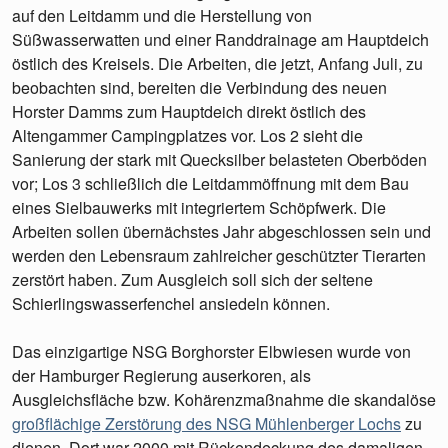
auf den Leitdamm und die Herstellung von
Süßwasserwatten und einer Randdrainage am Hauptdeich
östlich des Kreisels. Die Arbeiten, die jetzt, Anfang Juli, zu
beobachten sind, bereiten die Verbindung des neuen
Horster Damms zum Hauptdeich direkt östlich des
Altengammer Campingplatzes vor. Los 2 sieht die
Sanierung der stark mit Quecksilber belasteten Oberböden
vor; Los 3 schließlich die Leitdammöffnung mit dem Bau
eines Sielbauwerks mit integriertem Schöpfwerk. Die
Arbeiten sollen übernächstes Jahr abgeschlossen sein und
werden den Lebensraum zahlreicher geschützter Tierarten
zerstört haben. Zum Ausgleich soll sich der seltene
Schierlingswasserfenchel ansiedeln können.
Das einzigartige NSG Borghorster Elbwiesen wurde von
der Hamburger Regierung auserkoren, als
Ausgleichsfläche bzw. Kohärenzmaßnahme die skandalöse
großflächige Zerstörung des NSG Mühlenberger Lochs
zu
dienen. Dort war 2000 mit Rückendeckung des damaligen