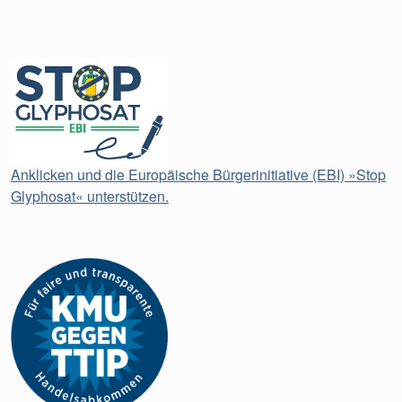
Anklicken und die Europäische Bürgerinitiative (EBI) »Stop
Glyphosat« unterstützen.