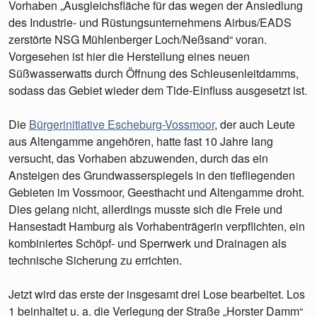
Vorhaben „Ausgleichsfläche für das wegen der Ansiedlung
des Industrie- und Rüstungsunternehmens Airbus/EADS
zerstörte NSG Mühlenberger Loch/Neßsand“ voran.
Vorgesehen ist hier die Herstellung eines neuen
Süßwasserwatts durch Öffnung des Schleusenleitdamms,
sodass das Gebiet wieder dem Tide-Einfluss ausgesetzt ist.
Die
Bürgerinitiative Escheburg-Vossmoor
, der auch Leute
aus Altengamme angehören, hatte fast 10 Jahre lang
versucht, das Vorhaben abzuwenden, durch das ein
Ansteigen des Grundwasserspiegels in den tiefliegenden
Gebieten im Vossmoor, Geesthacht und Altengamme droht.
Dies gelang nicht, allerdings musste sich die Freie und
Hansestadt Hamburg als Vorhabenträgerin verpflichten, ein
kombiniertes Schöpf- und Sperrwerk und Drainagen als
technische Sicherung zu errichten.
Jetzt wird das erste der insgesamt drei Lose bearbeitet. Los
1 beinhaltet u. a. die Verlegung der Straße „Horster Damm“