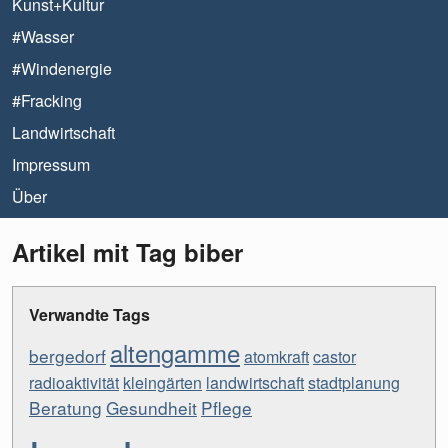
Kunst+Kultur
#Wasser
#Windenergie
#Fracking
Landwirtschaft
Impressum
Über
Artikel mit Tag biber
Verwandte Tags
altengamme
bergedorf
atomkraft
castor
radioaktivität
kleingärten
landwirtschaft
stadtplanung
Beratung
Gesundheit
Pflege