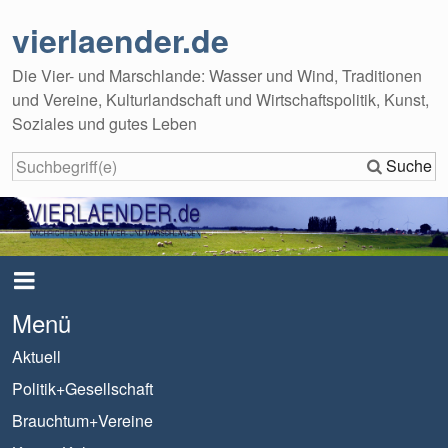
vierlaender.de
Die Vier- und Marschlande: Wasser und Wind, Traditionen
und Vereine, Kulturlandschaft und Wirtschaftspolitik, Kunst,
Soziales und gutes Leben
Suche
Menü
Aktuell
Politik+Gesellschaft
Brauchtum+Vereine