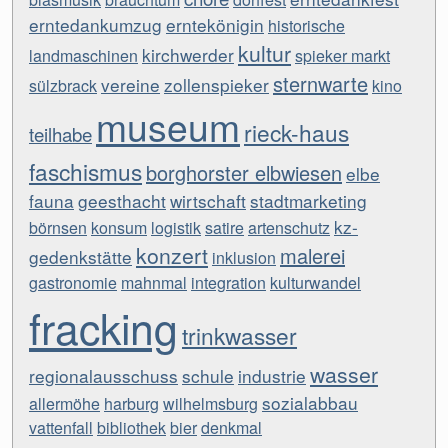
erntedankumzug
erntekönigin
historische
kultur
kirchwerder
landmaschinen
spieker markt
sternwarte
vereine
zollenspieker
sülzbrack
kino
museum
rieck-haus
teilhabe
faschismus
borghorster elbwiesen
elbe
fauna
geesthacht
wirtschaft
stadtmarketing
kz-
börnsen
konsum
logistik
satire
artenschutz
konzert
malerei
gedenkstätte
inklusion
gastronomie
mahnmal
integration
kulturwandel
fracking
trinkwasser
wasser
regionalausschuss
schule
industrie
sozialabbau
allermöhe
harburg
wilhelmsburg
vattenfall
bibliothek
bier
denkmal