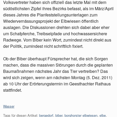
Volksvertreter haben sich offiziell das letzte Mal mit dem
südöstlichsten Zipfel ihres Bezirks befasst, als im März/April
dieses Jahres die Planfeststellungsunterlagen zum
Wiedervernässungsprojekt der Elbwiesen öffentlich
auslagen. Die Diskussionen drehten sich dabei aber eher
um Schafpferche, Treibselpfade und hochwassersichere
Radwege. Vom Biber kein Wort, zumindest nicht direkt aus
der Politik, zumindest nicht schriftlich fixiert.
Ob der Biber überhaupt Fürsprecher hat, die sich Sorgen
machen, dass die massiven Störungen durch die geplanten
Baumaßnahmen nächstes Jahr das Tier vertreiben? Das
wird sich zeigen, wenn am nächsten Montag (5. Dez. 2011)
ab 10 Uhr der Erörterungstermin im Geesthachter Rathaus
stattfindet.
Kategorien:
Wasser
Tags für diesen Artikel:
bergedorf
,
biber
,
borghorster elbwiesen
,
elbe
,