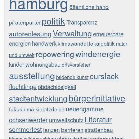
hamburg
öffentliche hand
politik
Transparenz
piratenpartei
Verwaltung
autorenlesung
erneuerbare
energien
handwerk
klimawandel
lokalpolitik
natur
windenergie
repowering
und umwelt
kinder
wohnungsbau
ortsvorsteher
ausstellung
curslack
bildende kunst
flüchtlinge
obdachlosigkeit
bürgerinitiative
stadtentwicklung
neuengamme
fukushima
kiebitzdeich
Literatur
ochsenwerder
umweltschutz
sommerfest
tanzen
barrieren
straßenbau
chöre
erntedankfest
blasmusik
brauchtum
dorffest