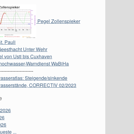
Pegel Zollenspieker
t. Pauli
Geesthacht Unter Wehr
l von Usti bis Cuxhaven
hochwasser-Warndienst WaBiHa
-----------------------
asseratlas: Steigende/sinkende
asserstände, CORRECTIV 02/2023
e
 2026
26
026
este ...