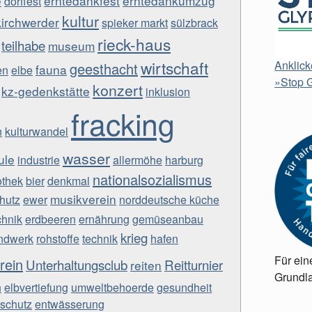
e
erntedankfest
erntedankumzug
dorffest
kultur
kirchwerder
spieker markt
sülzbrack
rieck-haus
teilhabe
museum
wirtschaft
Anklick
geesthacht
fauna
en
elbe
»Stop G
konzert
kz-gedenkstätte
inklusion
fracking
n
kulturwandel
wasser
ule
industrie
allermöhe
harburg
nationalsozialismus
othek
bier
denkmal
musikverein
hutz
ewer
norddeutsche küche
chnik
erdbeeren
ernährung
gemüseanbau
krieg
ndwerk
rohstoffe
technik
hafen
Für ein
rein
Unterhaltungsclub
Reitturnier
reiten
Grundla
h
elbvertiefung
umweltbehoerde
gesundheit
schutz
entwässerung