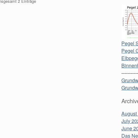
insgesamt 2 Einträge
Pegel S
Pegel 
Elbpege
Binnen
----------
Grundw
Grundw
Archiv
August
July 20
June 2
Das Neu