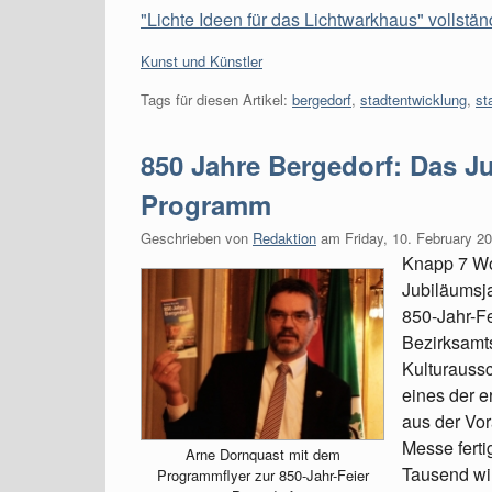
"Lichte Ideen für das Lichtwarkhaus" vollstän
Kategorien:
Kunst und Künstler
Tags für diesen Artikel:
bergedorf
,
stadtentwicklung
,
st
850 Jahre Bergedorf: Das Ju
Programm
Geschrieben von
Redaktion
am
Friday, 10. February 2
Knapp 7 Woc
Jubiläumsja
850-Jahr-Fe
Bezirksamts
Kulturaussc
eines der e
aus der Vor
Messe fert
Arne Dornquast mit dem
Tausend wir
Programmflyer zur 850-Jahr-Feier