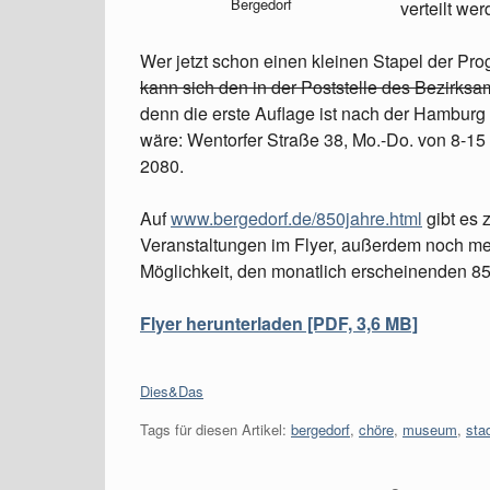
Bergedorf
verteilt wer
Wer jetzt schon einen kleinen Stapel der Pr
kann sich den in der Poststelle des Bezirks
denn die erste Auflage ist nach der Hamburg
wäre: Wentorfer Straße 38, Mo.-Do. von 8-15 
2080.
Auf
www.bergedorf.de/850jahre.html
gibt es 
Veranstaltungen im Flyer, außerdem noch me
Möglichkeit, den monatlich erscheinenden 85
Flyer herunterladen [PDF, 3,6 MB]
Kategorien:
Dies&Das
Tags für diesen Artikel:
bergedorf
,
chöre
,
museum
,
sta