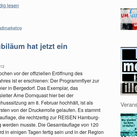
dig lesen
adtmarketing
biläum hat jetzt ein
012
hen vor der offiziellen Eröffnung des
hres ist er erschienen: Der Programmflyer zur
ier in Bergedorf. Das Exemplar, das
leiter Arne Dornquast hier bei der
husssitzung am 8. Februar hochhält, ist als
Verans
rsten von der Druckerrolle gelaufen. Es stammt
auflage, die rechtzeitig zur REISEN Hamburg-
ig werden musste. Die Gesamtauflage von 120
d in einigen Tagen fertig sein und in der Region