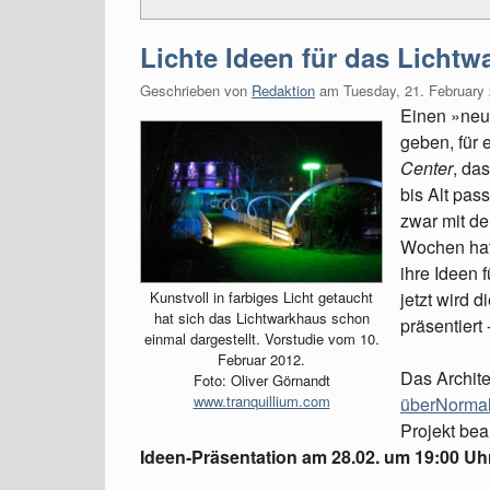
Lichte Ideen für das Licht
Geschrieben von
Redaktion
am
Tuesday, 21. February
Einen »neue
geben, für 
Center
, da
bis Alt pas
zwar mit de
Wochen hatt
ihre Ideen 
Kunstvoll in farbiges Licht getaucht
jetzt wird 
hat sich das Lichtwarkhaus schon
präsentiert
einmal dargestellt. Vorstudie vom 10.
Februar 2012.
Das Archit
Foto: Oliver Görnandt
www.tranquillium.com
überNormal
Projekt beau
Ideen-Präsentation am 28.02. um 19:00 Uh