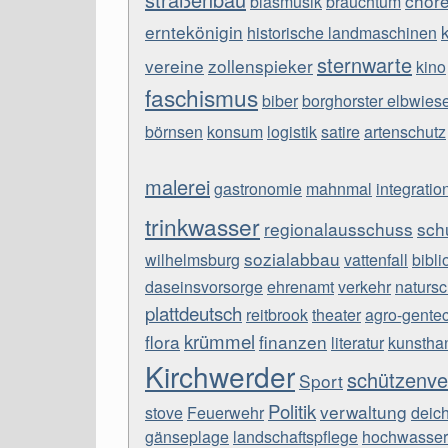
chör
blasmusik
brauchtum
erntekönigin
historische landmaschinen
sternwarte
vereine
zollenspieker
kino
faschismus
biber
borghorster elbwies
börnsen
konsum
logistik
satire
artenschutz
malerei
gastronomie
mahnmal
integratio
trinkwasser
regionalausschuss
sch
sozialabbau
wilhelmsburg
vattenfall
bibli
daseinsvorsorge
ehrenamt
verkehr
natursc
plattdeutsch
reitbrook
theater
agro-gente
krümmel
flora
finanzen
literatur
kunstha
Kirchwerder
schützenve
Sport
Politik
verwaltung
stove
Feuerwehr
deic
gänseplage
landschaftspflege
hochwasser