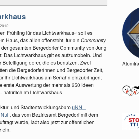
warkhaus
 2012
n Frühling für das Lichtwarkhaus« soll es
ein Haus, das allen offensteht, für ein
Community
s der gesamten Bergedorfer Community von Jung
st: Das Lichtwarkhaus gilt es aufzumöbeln. Und
r Beteiligung derer, die es benutzen. Zwei
Atomtr
en die Bergedorferinnen und Bergedorfer Zeit,
für ihr Lichtwarkhaus am Serrahn einzubringen;
die erste Auswertung der mehr als 250 Ideen
 -- natürlich im Lichtwarkhaus
ektur- und Stadtentwicklungsbüro
üNN –
Null
, das vom Bezirksamt Bergedorf mit dem
ftragt wurde, lädt also jetzt zur öffentlichen
r
ein.