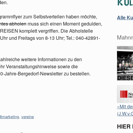
den.
ogrammflyer zum Selbstverteilen haben möchte,
Alle K
amtes abholen
muss sich einen Moment gedulden,
 REISEN komplett vergriffen. Die Abholstelle
Mahnm
Uhr und Freitags von 8-13 Uhr; Tel.: 040-42891-
zahlreiche weitere Informationen zu den
hr Veranstaltungshinweise sowie die
0-Jahre-Bergedorf-Newsletter zu bestellen.
»Mit de
(J.W.v.
dtmarketing
,
vereine
HIER