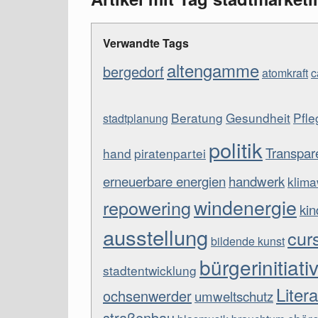
Verwandte Tags
altengamme
bergedorf
atomkraft
c
Beratung
Gesundheit
Pfle
stadtplanung
politik
Transpar
hand
piratenpartei
erneuerbare energien
handwerk
klim
windenergie
repowering
kin
ausstellung
cur
bildende kunst
bürgerinitiati
stadtentwicklung
Litera
ochsenwerder
umweltschutz
straßenbau