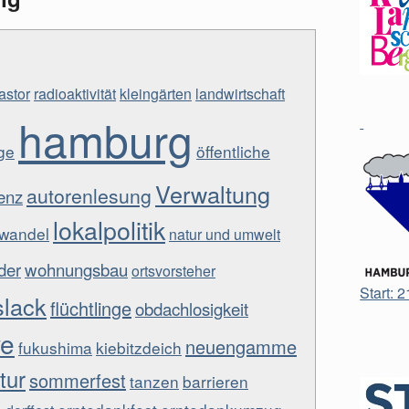
astor
radioaktivität
kleingärten
landwirtschaft
hamburg
ge
öffentliche
Verwaltung
autorenlesung
enz
lokalpolitik
awandel
natur und umwelt
der
wohnungsbau
ortsvorsteher
Start: 
slack
flüchtlinge
obdachlosigkeit
ve
neuengamme
fukushima
kiebitzdeich
tur
sommerfest
tanzen
barrieren