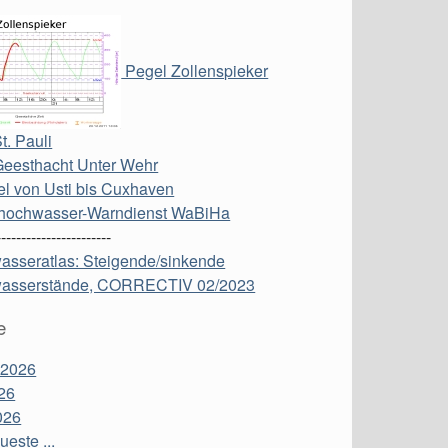
Pegel Zollenspieker
t. Pauli
Geesthacht Unter Wehr
l von Usti bis Cuxhaven
hochwasser-Warndienst WaBiHa
-----------------------
asseratlas: Steigende/sinkende
asserstände, CORRECTIV 02/2023
e
 2026
26
026
este ...