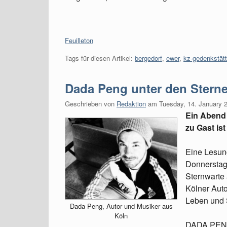
Kategorien:
Feuilleton
Tags für diesen Artikel:
bergedorf
,
ewer
,
kz-gedenkstät
Dada Peng unter den Stern
Geschrieben von
Redaktion
am
Tuesday, 14. January 
Ein Abend
zu Gast is
Eine Lesung
Donnerstag
Sternwarte 
Kölner Aut
Leben und S
Dada Peng, Autor und Musiker aus
Köln
DADA PENG,