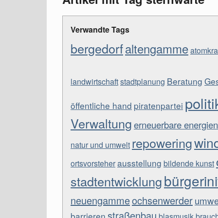
Verwandte Tags
bergedorf
altengamme
atomkra
Beratung
Ges
landwirtschaft
stadtplanung
politi
öffentliche hand
piratenpartei
Verwaltung
erneuerbare energien
win
repowering
natur und umwelt
ausstellung
ortsvorsteher
bildende kunst
bürgerini
stadtentwicklung
neuengamme
ochsenwerder
umwel
straßenbau
barrieren
blasmusik
brauc