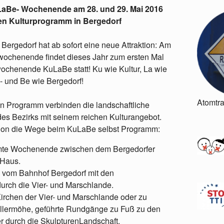
LaBe- Wochenende am 28. und 29. Mai 2016
en Kulturprogramm in Bergedorf
Bergedorf hat ab sofort eine neue Attraktion: Am
wochenende findet dieses Jahr zum ersten Mal
ochenende KuLaBe statt! Ku wie Kultur, La wie
- und Be wie Bergedorf!
Atomtr
n Programm verbinden die landschaftliche
es Bezirks mit seinem reichen Kulturangebot.
hon die Wege beim KuLaBe selbst Programm:
amte Wochenende zwischen dem Bergedorfer
 Haus.
us vom Bahnhof Bergedorf mit den
rch die Vier- und Marschlande.
irchen der Vier- und Marschlande oder zu
Allermöhe, geführte Rundgänge zu Fuß zu den
r durch die SkulpturenLandschaft.