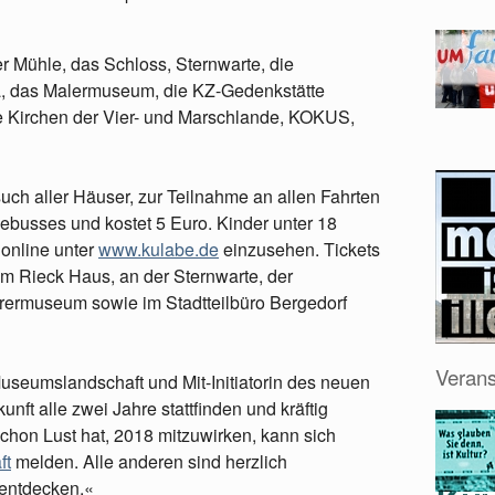
er Mühle, das Schloss, Sternwarte, die
a, das Malermuseum, die KZ-Gedenkstätte
Kirchen der Vier- und Marschlande, KOKUS,
uch aller Häuser, zur Teilnahme an allen Fahrten
busses und kostet 5 Euro. Kinder unter 18
 online unter
www.kulabe.de
einzusehen. Tickets
 im Rieck Haus, an der Sternwarte, der
erermuseum sowie im Stadtteilbüro Bergedorf
Verans
 Museumslandschaft und Mit-Initiatorin des neuen
nft alle zwei Jahre stattfinden und kräftig
schon Lust hat, 2018 mitzuwirken, kann sich
ft
melden. Alle anderen sind herzlich
 entdecken.«