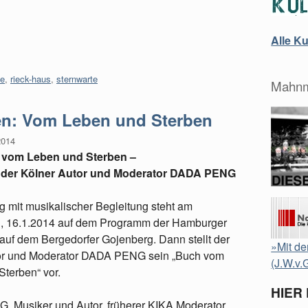
Alle K
te
,
rieck-haus
,
sternwarte
Mahnm
en: Vom Leben und Sterben
2014
 vom Leben und Sterben –
t der Kölner Autor und Moderator DADA PENG
 mit musikalischer Begleitung steht am
, 16.1.2014 auf dem Programm der Hamburger
auf dem Bergedorfer Gojenberg. Dann stellt der
»Mit de
or und Moderator DADA PENG sein „Buch vom
(J.W.v.
terben“ vor.
HIER
 Musiker und Autor, früherer KIKA Moderator