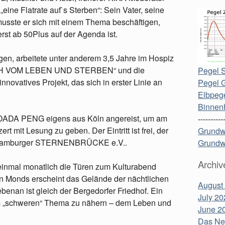
ine Flatrate auf`s Sterben“: Sein Vater, seine
musste er sich mit einem Thema beschäftigen,
rst ab 50Plus auf der Agenda ist.
igen, arbeitete unter anderem 3,5 Jahre im Hospiz
„BUCH VOM LEBEN UND STERBEN“ und die
Pegel S
ovatives Projekt, das sich in erster Linie an
Pegel 
Elbpege
Binnen
 DADA PENG eigens aus Köln angereist, um am
----------
 mit Lesung zu geben. Der Eintritt ist frei, der
Grundw
er Hamburger STERNENBRÜCKE e.V..
Grundw
Archiv
einmal monatlich die Türen zum Kulturabend
hen Monds erscheint das Gelände der nächtlichen
August
benan ist gleich der Bergedorfer Friedhof. Ein
July 20
nem „schweren“ Thema zu nähern – dem Leben und
June 2
Das Neu