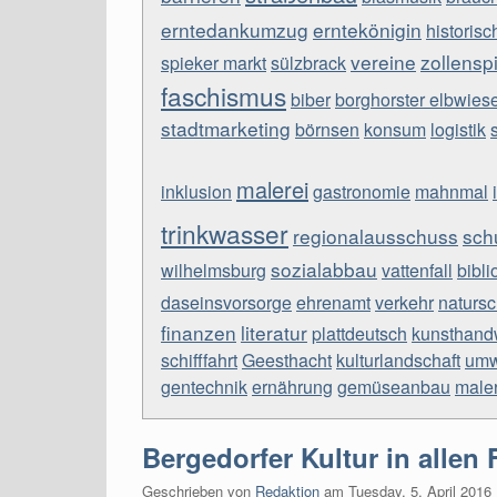
erntedankumzug
erntekönigin
historis
vereine
zollensp
spieker markt
sülzbrack
faschismus
biber
borghorster elbwies
stadtmarketing
börnsen
konsum
logistik
malerei
inklusion
gastronomie
mahnmal
trinkwasser
regionalausschuss
sch
sozialabbau
wilhelmsburg
vattenfall
bibli
daseinsvorsorge
ehrenamt
verkehr
natursc
finanzen
literatur
plattdeutsch
kunsthand
schifffahrt
Geesthacht
kulturlandschaft
umw
gentechnik
ernährung
gemüseanbau
male
Bergedorfer Kultur in allen 
Geschrieben von
Redaktion
am
Tuesday, 5. April 2016