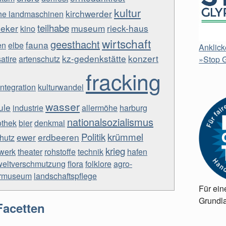
kultur
kirchwerder
che landmaschinen
teilhabe
ieker
museum
rieck-haus
kino
wirtschaft
geesthacht
fauna
en
elbe
Anklick
kz-gedenkstätte
konzert
satire
artenschutz
»Stop G
fracking
integration
kulturwandel
wasser
ule
industrie
allermöhe
harburg
nationalsozialismus
othek
bier
denkmal
Politik
krümmel
ewer
erdbeeren
hutz
krieg
werk
theater
rohstoffe
technik
hafen
eltverschmutzung
flora
folklore
agro-
rmuseum
landschaftspflege
Für ein
Grundla
Facetten