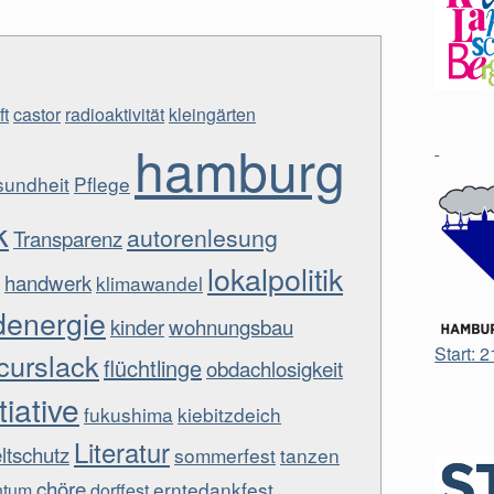
ft
castor
radioaktivität
kleingärten
hamburg
undheit
Pflege
k
autorenlesung
Transparenz
lokalpolitik
handwerk
klimawandel
denergie
kinder
wohnungsbau
Start: 
curslack
flüchtlinge
obdachlosigkeit
tiative
fukushima
kiebitzdeich
Literatur
tschutz
sommerfest
tanzen
chöre
erntedankfest
htum
dorffest