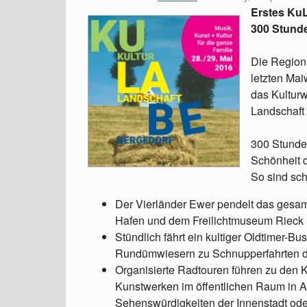
Erstes Ku
300 Stund
Die Region 
letzten Mai
das Kulturw
Landschaft 
300 Stunde
Schönheit d
So sind sc
Der Vierländer Ewer pendelt das ges
Hafen und dem Freilichtmuseum Rieck
Stündlich fährt ein kultiger Oldtimer-B
Rundümwiesern zu Schnupperfahrten du
Organisierte Radtouren führen zu den K
Kunstwerken im öffentlichen Raum in 
Sehenswürdigkeiten der Innenstadt ode