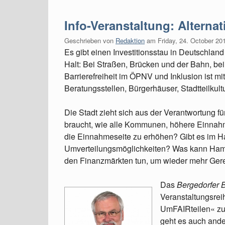
Info-Veranstaltung: Alterna
Geschrieben von
Redaktion
am
Friday, 24. October 20
Es gibt einen Investitionsstau in Deutschla
Halt: Bei Straßen, Brücken und der Bahn, 
Barrierefreiheit im ÖPNV und Inklusion ist mi
Beratungsstellen, Bürgerhäuser, Stadtteilkult
Die Stadt zieht sich aus der Verantwortung f
braucht, wie alle Kommunen, höhere Einnah
die Einnahmeseite zu erhöhen? Gibt es im 
Umverteilungsmöglichkeiten? Was kann Hamb
den Finanzmärkten tun, um wieder mehr Gerec
Das
Bergedorfer 
Veranstaltungsrei
UmFAIRteilen« zu 
geht es auch ande