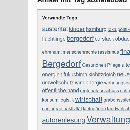
Verwandte Tags
austerität
kinder
hamburg
lokalpolitik
bergedorf
flüchtlinge
curslack
obdach
fin
ehrenamt
menschenrechte
rassismus
Bergedorf
al
Gesundheit
Pflege
neu
energien
fukushima
kiebitzdeich
umweltschutz
windenergie
wohnungsb
öffentliche hand
regionalausschuss
schu
wirtschaft
konsum
logistik
grabensyst
castor
radioaktivität
kleingärten
landwirtsch
Verwaltun
autorenlesung