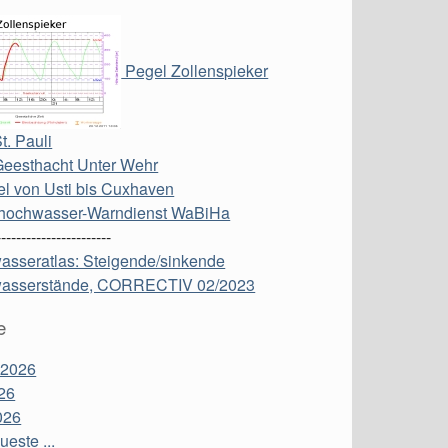
Pegel Zollenspieker
t. Pauli
Geesthacht Unter Wehr
l von Usti bis Cuxhaven
hochwasser-Warndienst WaBiHa
-----------------------
asseratlas: Steigende/sinkende
asserstände, CORRECTIV 02/2023
e
 2026
26
026
este ...