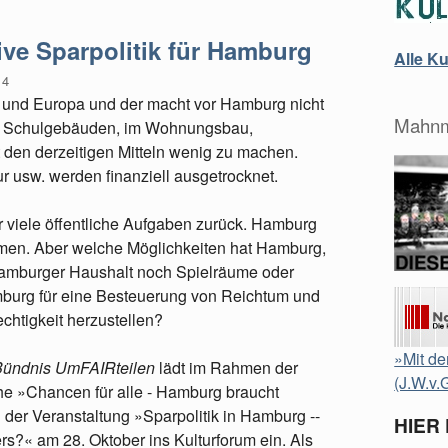
tive Sparpolitik für Hamburg
Alle K
14
nd und Europa und der macht vor Hamburg nicht
Mahnm
bei Schulgebäuden, im Wohnungsbau,
t den derzeitigen Mitteln wenig zu machen.
ur usw. werden finanziell ausgetrocknet.
ür viele öffentliche Aufgaben zurück. Hamburg
men. Aber welche Möglichkeiten hat Hamburg,
Hamburger Haushalt noch Spielräume oder
urg für eine Besteuerung von Reichtum und
htigkeit herzustellen?
»Mit de
Bündnis UmFAIRteilen
lädt im Rahmen der
(J.W.v.
he »Chancen für alle - Hamburg braucht
der Veranstaltung »Sparpolitik in Hamburg --
HIER
rs?« am 28. Oktober ins Kulturforum ein. Als