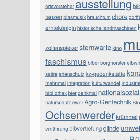
ausstellung
ortsvorsteher
bi
chöre
tanzen
blasmusik
brauchtum
dorff
erntekönigin
historische landmaschinen
m
sternwarte
zollenspieker
kino
faschismus
biber
borghorster elbw
kon
kz-gedenkstätte
satire
artenschutz
mahnmal
integration
kulturwandel
industri
nationalsozia
bibliothek
bier
denkmal
Agro-Gentechnik
naturschutz
ewer
Bio
Ochsenwerder
krümmel
umwel
glinde
elbvertiefung
ernährung
Bür