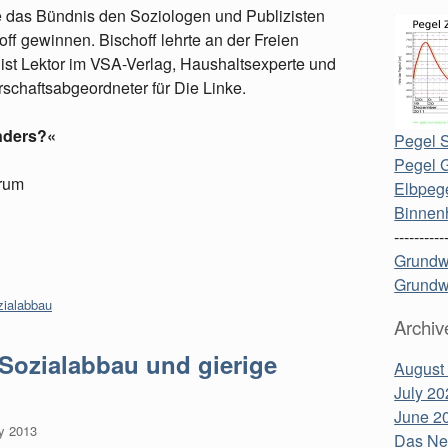
 das Bündnis den Soziologen und Publizisten
ff gewinnen. Bischoff lehrte an der Freien
, ist Lektor im VSA-Verlag, Haushaltsexperte und
schaftsabgeordneter für Die Linke.
anders?«
Pegel S
Pegel 
orum
Elbpege
Binnen
----------
Grundw
Grundw
zialabbau
Archiv
Sozialabbau und gierige
August
July 20
June 2
y 2013
Das Neu