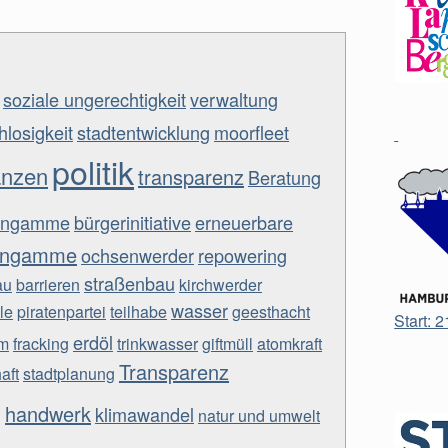
soziale ungerechtigkeit
verwaltung
losigkeit
stadtentwicklung
moorfleet
politik
anzen
transparenz
Beratung
tengamme
bürgerinitiative
erneuerbare
engamme
ochsenwerder
repowering
straßenbau
au
barrieren
kirchwerder
wasser
le
piratenpartei
teilhabe
geesthacht
Start: 
erdöl
em
fracking
trinkwasser
giftmüll
atomkraft
Transparenz
aft
stadtplanung
g
handwerk
klimawandel
natur und umwelt