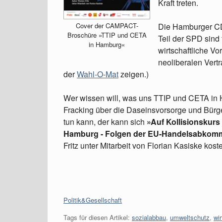
Kraft treten.
Die Hamburger CDU
Cover der CAMPACT-
Broschüre »TTIP und CETA
Teil der SPD sind
in Hamburg«
wirtschaftliche V
neoliberalen Vert
der
Wahl-O-Mat
zeigen.)
Wer wissen will, was uns TTIP und CETA in
Fracking über die Daseinsvorsorge und Bür
tun kann, der kann sich
»Auf Kollisionskurs
Hamburg - Folgen der EU-Handelsabkom
Fritz unter Mitarbeit von Florian Kasiske kos
Kategorien:
Politik&Gesellschaft
Tags für diesen Artikel:
sozialabbau
,
umweltschutz
,
wir