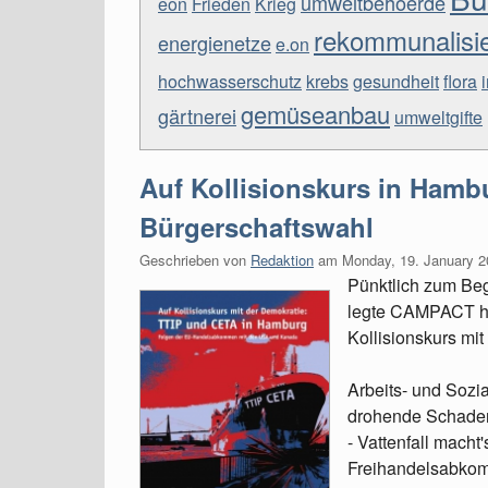
umweltbehoerde
eon
Frieden
Krieg
rekommunalisi
energienetze
e.on
hochwasserschutz
krebs
gesundheit
flora
gemüseanbau
gärtnerei
umweltgifte
Auf Kollisionskurs in Hamb
Bürgerschaftswahl
Geschrieben von
Redaktion
am
Monday, 19. January 2
Pünktlich zum Be
legte CAMPACT he
Kollisionskurs mi
Arbeits- und Sozi
drohende Schaden
- Vattenfall macht
Freihandelsabkom