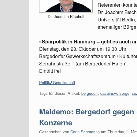
Referenten konnte
Dr. Joachim Bischo
Dr. Joachim Bischoff
Universität Berlin
ehemaliger Bürger
»Sparpolitik in Hamburg -- geht es auch 
Dienstag, den 28. Oktober um 19:30 Uhr
Bergedorfer Gewerkschaftszentrum / Kulturf
Serrahnstraße 1 (am Bergedorfer Hafen)
Eintritt frei
Kategorien:
Politik&Gesellschaft
Tags für diesen Artikel:
bergedorf
,
daseinsvorsorge
,
so
Maidemo: Bergedorf gegen 
Konzerne
Geschrieben von
Carin Schomann
am
Thursday, 2. Ma