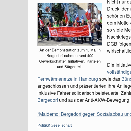
Nicht nur d
Druck, dem
schönen Eu
dem Motto »
so viele Me
Nachkriegsz
DGB folgend
An der Demonstration zum 1. Mai in
wirtschaftli
Bergedorf nahmen rund 400
Gewerkschafter, Initiativen, Parteien
Die Initiati
und Bürger teil.
vollständig
Fernwärmenetze in Hamburg
sowie das
Bünd
angeschlossen und präsentierten ihre Anlieg
inklusive Fahrer solidarisch beisteuerte. Zah
Bergedorf
und aus der Anti-AKW-Bewegung ha
"Maidemo: Bergedorf gegen Sozialabbau und 
Kategorien:
Politik&Gesellschaft