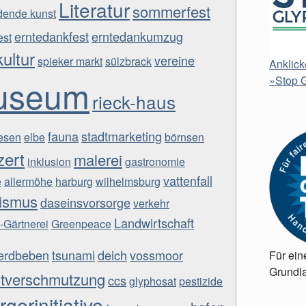
Literatur
sommerfest
ldende kunst
erntedankfest
erntedankumzug
est
kultur
vereine
spieker markt
sülzbrack
Anklick
useum
»Stop G
rieck-haus
fauna
stadtmarketing
iesen
elbe
börnsen
zert
malerei
inklusion
gastronomie
vattenfall
e
allermöhe
harburg
wilhelmsburg
lismus
daseinsvorsorge
verkehr
Landwirtschaft
-Gärtnerei
Greenpeace
erdbeben
tsunami
deich
vossmoor
Für ein
Grundla
tverschmutzung
ccs
glyphosat
pestizide
gerinitiative