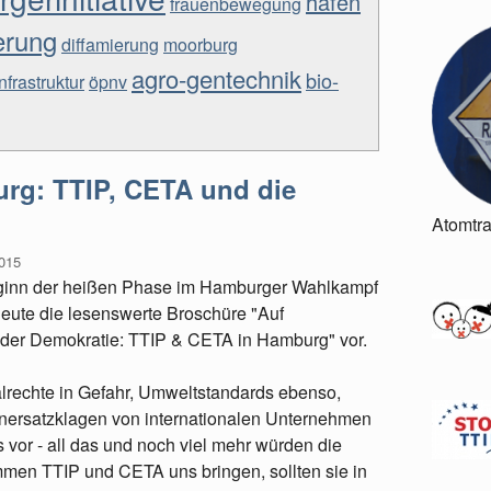
hafen
frauenbewegung
erung
diffamierung
moorburg
agro-gentechnik
bio-
infrastruktur
öpnv
urg: TTIP, CETA und die
Atomtr
015
ginn der heißen Phase im Hamburger Wahlkampf
ute die lesenswerte Broschüre "Auf
t der Demokratie: TTIP & CETA in Hamburg" vor.
alrechte in Gefahr, Umweltstandards ebenso,
ersatzklagen von internationalen Unternehmen
's vor - all das und noch viel mehr würden die
men TTIP und CETA uns bringen, sollten sie in