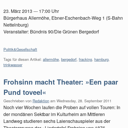
23. März 2013 --- 17:00 Uhr
Bürgerhaus Allermöhe, Ebner-Eschenbach-Weg 1 (S-Bahn
Nettelnburg)
Veranstalter: Bündnis 90/Die Grünen Bergedorf
Kategorien:
Politik&Gesellschaft
Tags für diesen Artikel:
allermöhe
,
bergedorf
,
fracking
,
hamburg
,
trinkwasser
Frohsinn macht Theater: »Een paar
Pund toveel«
Geschrieben von
Redaktion
am
Wednesday, 28. September 2011
Noch vier Wochen laufen die Proben auf vollen Touren: In
der mondänen Sektbar im Kulturheim am Mittleren
Landweg studieren sechs Laienschauspieler aus der
Theatergruppe der »Liedertafel Frohsinn von 1876