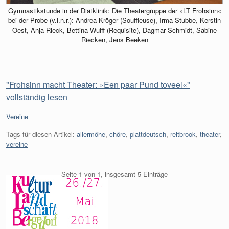
Gymnastikstunde in der Diätklinik: Die Theatergruppe der »LT Frohsinn«
bei der Probe (v.l.n.r.): Andrea Kröger (Souffleuse), Irma Stubbe, Kerstin
Oest, Anja Rieck, Bettina Wulff (Requisite), Dagmar Schmidt, Sabine
Riecken, Jens Beeken
"Frohsinn macht Theater: »Een paar Pund toveel«"
vollständig lesen
Kategorien:
Vereine
Tags für diesen Artikel:
allermöhe
,
chöre
,
plattdeutsch
,
reitbrook
,
theater
,
vereine
Seite 1 von 1, insgesamt 5 Einträge