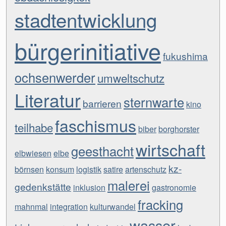
stadtentwicklung
bürgerinitiative
fukushima
ochsenwerder
umweltschutz
Literatur
sternwarte
barrieren
kino
faschismus
teilhabe
biber
borghorster
wirtschaft
geesthacht
elbwiesen
elbe
kz-
börnsen
konsum
logistik
satire
artenschutz
malerei
gedenkstätte
inklusion
gastronomie
fracking
mahnmal
integration
kulturwandel
wasser