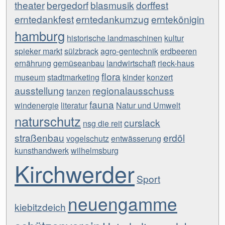
theater
bergedorf
blasmusik
dorffest
erntedankfest
erntedankumzug
erntekönigin
hamburg
historische landmaschinen
kultur
spieker markt
sülzbrack
agro-gentechnik
erdbeeren
ernährung
gemüseanbau
landwirtschaft
rieck-haus
flora
museum
stadtmarketing
kinder
konzert
ausstellung
regionalausschuss
tanzen
fauna
windenergie
literatur
Natur und Umwelt
naturschutz
curslack
nsg die reit
straßenbau
erdöl
vogelschutz
entwässerung
kunsthandwerk
wilhelmsburg
Kirchwerder
Sport
neuengamme
kiebitzdeich