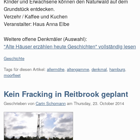
Kinder und Erwachsene können den Naturwald auf dem
Grundstück entdecken.
Verzehr / Kaffee und Kuchen
Veranstalter: Haus Anna Elbe
Weitere offene Denkmäler (Auswahl):
"Alte Häuser erzählen heute Geschichten" vollständig lesen
Kategorien:
Geschichte
Tags für diesen Artikel:
allermöhe
,
altengamme
,
denkmal
,
hamburg
,
moorfleet
Kein Fracking in Reitbrook geplant
Geschrieben von
Carin Schomann
am
Thursday, 23. October 2014