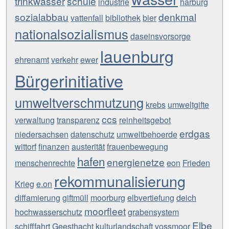
trinkwasser
schule
industrie
harburg
sozialabbau
denkmal
vattenfall
bibliothek
bier
nationalsozialismus
daseinsvorsorge
lauenburg
ehrenamt
verkehr
ewer
Bürgerinitiative
umweltverschmutzung
krebs
umweltgifte
ccs
verwaltung
transparenz
reinheitsgebot
erdgas
niedersachsen
datenschutz
umweltbehoerde
wittorf
finanzen
austerität
frauenbewegung
hafen
energienetze
menschenrechte
eon
Frieden
rekommunalisierung
Krieg
e.on
diffamierung
giftmüll
moorburg
elbvertiefung
deich
moorfleet
hochwasserschutz
grabensystem
Elbe
schifffahrt
Geesthacht
kulturlandschaft
vossmoor