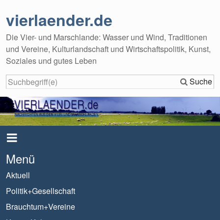
vierlaender.de
Die Vier- und Marschlande: Wasser und Wind, Traditionen
und Vereine, Kulturlandschaft und Wirtschaftspolitik, Kunst,
Soziales und gutes Leben
Suche
Menü
Aktuell
Politik+Gesellschaft
Brauchtum+Vereine