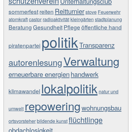
schützenverein
Unterhaltungsclub
Reitturnier
sommerfest
reiten
stove
Feuerwehr
atomkraft
castor
radioaktivität
kleingärten
stadtplanung
Beratung
Gesundheit
Pflege
öffentliche hand
politik
Transparenz
piratenpartei
Verwaltung
autorenlesung
erneuerbare energien
handwerk
lokalpolitik
klimawandel
natur und
repowering
wohnungsbau
umwelt
flüchtlinge
ortsvorsteher
bildende kunst
obdachlosigkeit